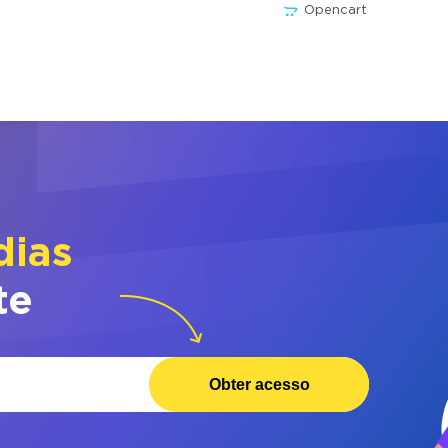
Opencart
dias
te
Obter acesso