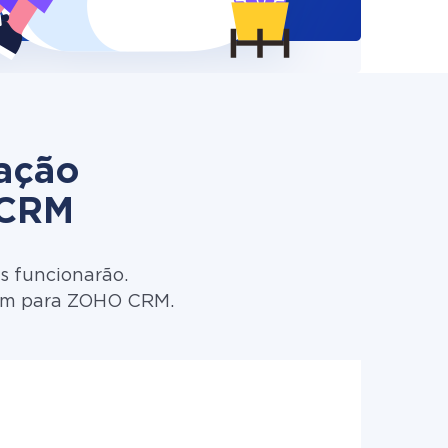
zação
 CRM
s funcionarão.
orm para ZOHO CRM.