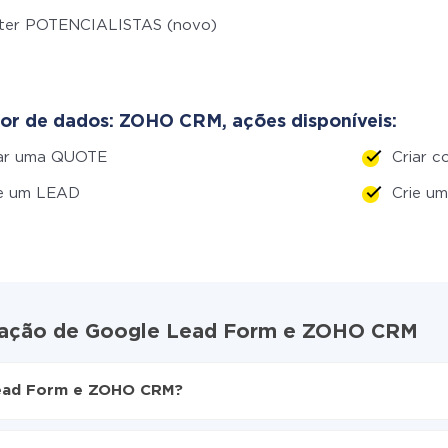
ter POTENCIALISTAS (novo)
or de dados: ZOHO CRM, ações disponíveis:
iar uma QUOTE
Criar c
ie um LEAD
Crie 
egração de Google Lead Form e ZOHO CRM
Lead Form e ZOHO CRM?
ive
ead Form para ZOHO CRM