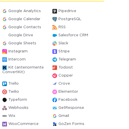
Google Analytics
Pipedrive
Google Calendar
PostgreSQL
Google Contacts
RSS
Google Drive
Salesforce CRM
Google Sheets
Slack
Instagram
Stripe
Intercom
Telegram
Kit (anteriormente
Todoist
ConvertKit)
Copper
Trello
Crove
Twilio
Elementor
Typeform
Facebook
Webhooks
GetResponse
Wix
Gmail
WooCommerce
GoZen Forms