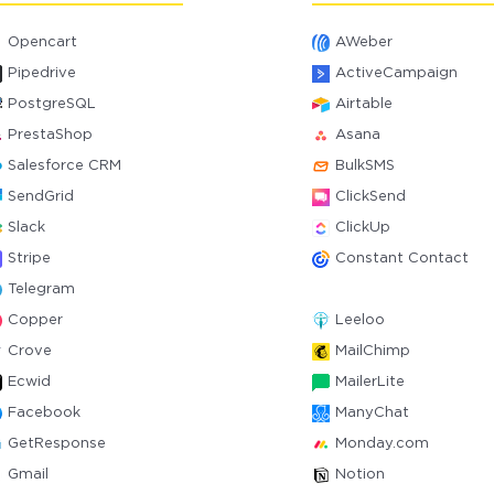
Opencart
AWeber
Pipedrive
ActiveCampaign
PostgreSQL
Airtable
PrestaShop
Asana
Salesforce CRM
BulkSMS
SendGrid
ClickSend
Slack
ClickUp
Stripe
Constant Contact
Telegram
Copper
Leeloo
Crove
MailChimp
Ecwid
MailerLite
Facebook
ManyChat
GetResponse
Monday.com
Gmail
Notion