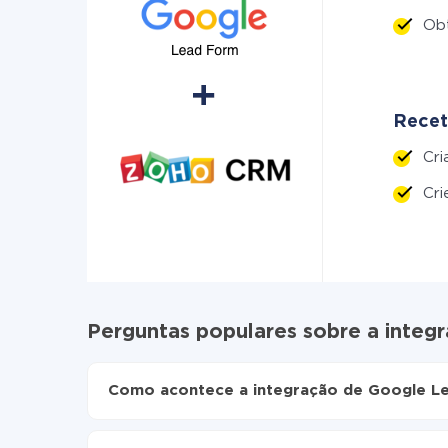
Ob
Recet
Cr
Cr
Perguntas populares sobre a int
Como acontece a integração de Google 
Para começar é preciso
registar-se no ApiX-Dr
Escolha quais dados transferir de Google L