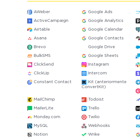
AWeber
Google Ads
ActiveCampaign
Google Analytics
Airtable
Google Calendar
Asana
Google Contacts
Brevo
Google Drive
BulkSMS
Google Sheets
ClickSend
Instagram
ClickUp
Intercom
Constant Contact
Kit (anteriormente
ConvertKit)
MailChimp
Todoist
MailerLite
Trello
Monday.com
Twilio
MySQL
Webhooks
Notion
Wrike