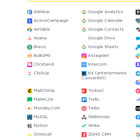
AWeber
Google Analytics
ActiveCampaign
Google Calendar
Airtable
Google Contacts
Asana
Google Drive
Brevo
Google Sheets
BulkSMS
Instagram
ClickSend
Intercom
ClickUp
Kit (anteriormente
ConvertKit)
MailChimp
Todoist
MailerLite
Trello
Monday.com
Twilio
MySQL
Webhooks
Notion
Wrike
Omnicell
ZOHO CRM