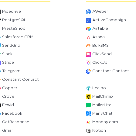
Pipedrive
AWeber
PostgreSQL
ActiveCampaign
PrestaShop
Airtable
Salesforce CRM
Asana
SendGrid
BulkSMS
Slack
ClickSend
Stripe
ClickUp
Telegram
Constant Contact
Constant Contact
Copper
Leeloo
Crove
MailChimp
Ecwid
MailerLite
Facebook
ManyChat
GetResponse
Monday.com
Gmail
Notion