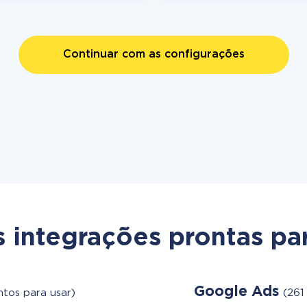
Continuar com as configurações
s integrações prontas par
Google Ads
ntos para usar)
(261