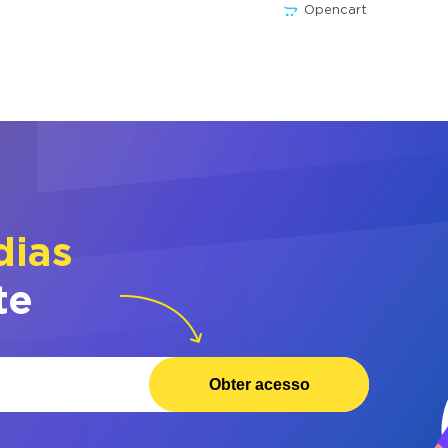
Opencart
dias
te
Obter acesso