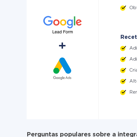
Ob
Recet
Ad
Adi
Cr
Al
Re
Perguntas populares sobre a inte