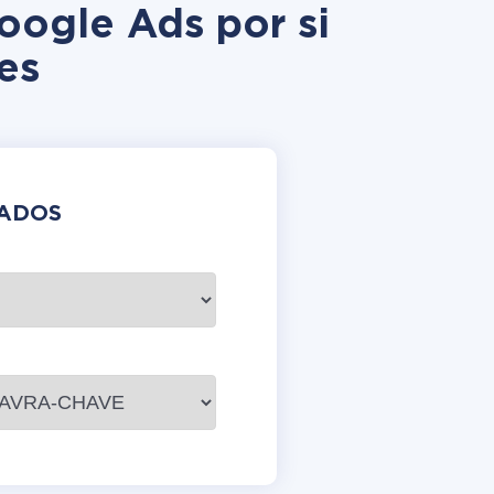
oogle Ads por si
es
DADOS