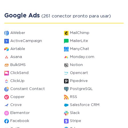
Google Ads
(261 conector pronto para usar)
AWeber
MailChimp
ActiveCampaign
MailerLite
Airtable
ManyChat
Asana
Monday.com
BulkSMS
Notion
ClickSend
Opencart
ClickUp
Pipedrive
Constant Contact
PostgreSQL
Copper
RSS
Crove
Salesforce CRM
Elementor
Slack
Facebook
Stripe