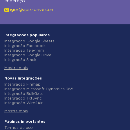
endereço:
igor@apix-drive.com
Integrações populares
Integração Google Sheets
Integração Facebook
Integração Telegram
Integração Google Drive
Integração Slack
Integração MailChimp
Mostre mais
Integração Gmail
Integração Trello
Integração ClickUp
Novas integrações
Integração Airtable
Integração Finmap
Integração Google Contacts
Integração Microsoft Dynamics 365
Integração OpenAI (ChatGPT)
Integração BulkGate
Integração Instagram
Integração TxtSync
Integração ActiveCampaign
Integração Wire2Air
Integração Typeform
Integração Corezoid
Integração Salesforce CRM
Mostre mais
Integração Infobip
Integração Monday.com
Integração Instasent
Integração Notion
Integração AtomPark
Páginas importantes
Integração Stripe
Integração TXTImpact
Termos de uso
Integração AWeber