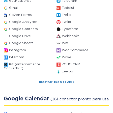
GetResponse
Telegram
Gmail
Todoist
GoZen Forms
Trello
Google Analytics
Twilio
Google Contacts
Typeform
Google Drive
Webhooks
Google Sheets
Wix
Instagram
WooCommerce
Intercom
Wrike
Kit (anteriormente
ZOHO CRM
ConvertKit)
Leeloo
mostrar tudo (+216)
Google Calendar
(261 conector pronto para usar)