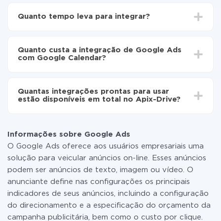
Para começar é preciso
registar-se no ApiX-Drive
Escolha quais dados transferir de Google Ads para
Quanto tempo leva para integrar?
Google Calendar
Ative a atualização automática
Dependendo do sistema com o qual você vai integrar,
Agora os dados serão transferidos
o tempo de configuração pode variar e estar entre 5 e
automaticamente de Google Ads para Google
Quanto custa a integração de Google Ads
30 minutos. Em média, a configuração leva de 10 a 15
Calendar
com Google Calendar?
minutos.
Não é preciso pagar nada pela integração em si, e
todas as funcionalidades estão disponíveis em todas
Quantas integrações prontas para usar
as tarifas. Você paga apenas pela quantidade de
estão disponíveis em total no Apix-Drive?
dados que é realmente transferida de um de seus
sistemas para outro por meio do nosso serviço. Se
No momento, temos prontas para usar296 +
você tem uma pequena quantidade de dados por mês,
integrações, além de Google Ads e Google Calendar
pode usar com segurança um plano de tarifa gratuita
Informações sobre Google Ads
ou mudar para um de pago, se necessário. Mais
O Google Ads oferece aos usuários empresariais uma
detalhes sobre
tarifas
.
solução para veicular anúncios on-line. Esses anúncios
podem ser anúncios de texto, imagem ou vídeo. O
anunciante define nas configurações os principais
indicadores de seus anúncios, incluindo a configuração
do direcionamento e a especificação do orçamento da
campanha publicitária, bem como o custo por clique.