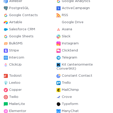
AWeber
Google Analytics
PostgreSQL
ActiveCampaign
Google Contacts
RSS
Airtable
Google Drive
Salesforce CRM
Asana
Google Sheets
Slack
BulkSMS
Instagram
Stripe
ClickSend
Intercom
Telegram
ClickUp
Kit (anteriormente
ConvertKit)
Todoist
Constant Contact
Leeloo
Trello
Copper
MailChimp
Twilio
Crove
MailerLite
Typeform
Elementor
ManyChat