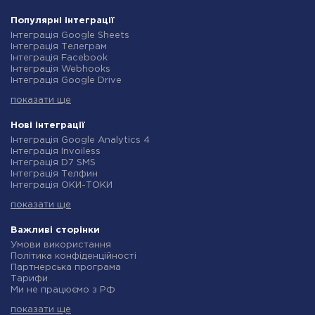
Популярні інтеграції
Інтеграція Google Sheets
Інтеграція Телеграм
Інтеграція Facebook
Інтеграція Webhooks
Інтеграція Google Drive
Інтеграція Opencart
показати ще
Інтеграція Gmail
Інтеграція Нова Пошта
Інтеграція Rozetka
Нові інтеграції
Інтеграція OpenAI (ChatGPT)
Інтеграція Google Analytics 4
Інтеграція Binotel
Інтеграція Invoiless
Інтеграція Prom
Інтеграція D7 SMS
Інтеграція Приват24
Інтеграція Телфин
Інтеграція OLX
Інтеграція ОКИ-ТОКИ
Інтеграція TurboSMS
Інтеграція Finmap
Інтеграція SendPulse
показати ще
Інтеграція Microsoft Dynamics 365
Інтеграція Horoshop
Інтеграція BulkGate
Інтеграція Stream Telecom
Інтеграція TxtSync
Важливі сторінки
Інтеграція Instagram
Інтеграція Wire2Air
Умови використання
Інтеграція Google Analytics
Інтеграція Corezoid
Політика конфіденційності
Інтеграція Creatio
Інтеграція Infobip
Партнерська програма
Інтеграція Ringostat
Інтеграція Instasent
Тарифи
Інтеграція Google Calendar
Інтеграція AtomPark
Ми не працюємо з РФ
Інтеграція Airtable
Інтеграція TXTImpact
Політика повернення коштів
Інтеграція RO App
Інтеграція Campaign Monitor
показати ще
Індивідуальна розробка