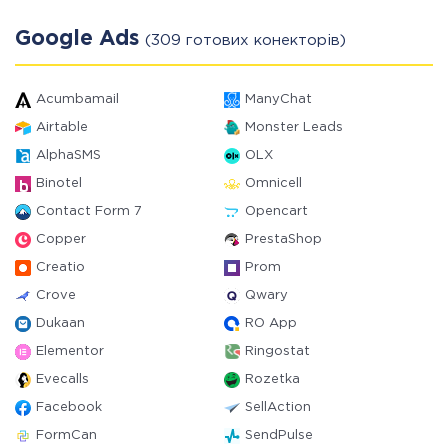
Google Ads
(309 готових конекторів)
Acumbamail
ManyChat
Airtable
Monster Leads
AlphaSMS
OLX
Binotel
Omnicell
Contact Form 7
Opencart
Copper
PrestaShop
Creatio
Prom
Crove
Qwary
Dukaan
RO App
Elementor
Ringostat
Evecalls
Rozetka
Facebook
SellAction
FormCan
SendPulse