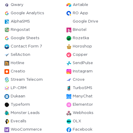
Qwary
Airtable
Google Analytics
RO App
AlphaSMS
Google Drive
Ringostat
Binotel
Google Sheets
Rozetka
Contact Form 7
Horoshop
SellAction
Copper
Hotline
SendPulse
Creatio
Instagram
Stream Telecom
Crove
LP-CRM
TurboSMS
Dukaan
ManyChat
Typeform
Elementor
Monster Leads
Webhooks
Evecalls
OLX
WooCommerce
Facebook