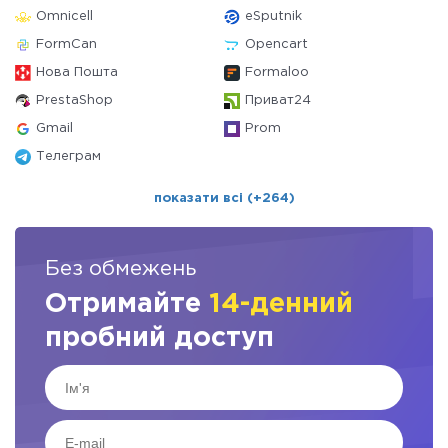
Omnicell
eSputnik
FormCan
Opencart
Нова Пошта
Formaloo
PrestaShop
Приват24
Gmail
Prom
Телеграм
показати всі (+264)
Без обмежень
Отримайте
14-денний
пробний доступ