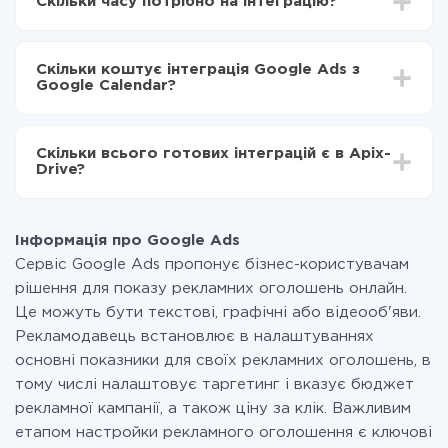
Скільки часу потрібно на інтеграцію?
Вибираєте які дані передавати з Google Ads в
Google Calendar
Залежно від системи, з якої ви будете робити
Включаєте автооновлення
інтеграцію, час налаштування може відрізнятися і
Тепер дані будуть автоматично передаватися з
Скільки коштує інтеграція Google Ads з
становити від 5-ти до 30-хвилин. У середньому
Google Ads в Google Calendar
Google Calendar?
налаштування займає 10-15 хвилин.
За саму інтеграцію нічого платити не потрібно і на
всіх тарифах доступний повністю весь функціонал.
Скільки всього готових інтеграцій є в Apix-
Ви оплачуєте лише кількість даних, які за фактом
Drive?
передаються з однієї вашої системи в іншу через
наш сервіс. Якщо у вас кількість даних в місяць
На даний час у нас готово 400+ інтеграцій крім
невелика, можете сміливо користуватися
Google Ads і Google Calendar
безкоштовним тарифом або перейти на платний,
Інформація про Google Ads
при необхідності. Детальніше про
тарифи
.
Сервіс Google Ads пропонує бізнес-користувачам
рішення для показу рекламних оголошень онлайн.
Це можуть бути текстові, графічні або відеооб'яви.
Рекламодавець встановлює в налаштуваннях
основні показники для своїх рекламних оголошень, в
тому числі налаштовує таргетинг і вказує бюджет
рекламної кампанії, а також ціну за клік. Важливим
етапом настройки рекламного оголошення є ключові