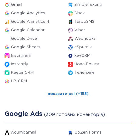
Gmail
SimpleTexting
Google Analytics
Slack
Google Analytics 4
TurboSMS
Google Calendar
Viber
Google Drive
Webhooks
Google Sheets
eSputnik
Instagram
keyCRM
Instantly
Нова Пошта
KeepinCRM
Телеграм
LP-CRM
показати всі (+155)
Google Ads
(309 готових конекторів)
Acumbamail
GoZen Forms