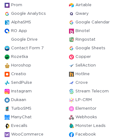
Prom
Airtable
Google Analytics
Qwary
AlphaSMS
Google Calendar
RO App
Binotel
Google Drive
Ringostat
Contact Form 7
Google Sheets
Rozetka
Copper
Horoshop
SellAction
Creatio
Hotline
SendPulse
Crove
Instagram
Stream Telecom
Dukaan
LP-CRM
TurboSMS
Elementor
ManyChat
Webhooks
Evecalls
Monster Leads
WooCommerce
Facebook