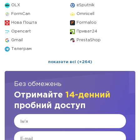
OLX
eSputnik
FormCan
Omnicell
Нова Пошта
Formaloo
Opencart
Приват24
Gmail
PrestaShop
Телеграм
показати всі (+264)
Без обмежень
Отримайте
14-денний
пробний доступ