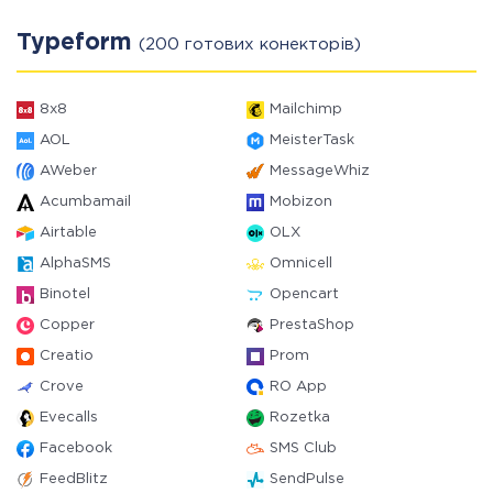
Typeform
(200 готових конекторів)
8x8
Mailchimp
AOL
MeisterTask
AWeber
MessageWhiz
Acumbamail
Mobizon
Airtable
OLX
AlphaSMS
Omnicell
Binotel
Opencart
Copper
PrestaShop
Creatio
Prom
Crove
RO App
Evecalls
Rozetka
Facebook
SMS Club
FeedBlitz
SendPulse