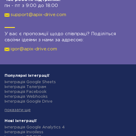
пн - пт з 9:00 до 18:00
support@apix-drive.com
У вас є пропозиції щодо співпраці? Поділіться
своїми ідеями з нами за адресою:
igor@apix-drive.com
Популярні інтеграції
Інтеграція Google Sheets
Інтеграція Телеграм
Інтеграція Facebook
Інтеграція Webhooks
Інтеграція Google Drive
Інтеграція Opencart
показати ще
Інтеграція Gmail
Інтеграція Нова Пошта
Інтеграція Rozetka
Нові інтеграції
Інтеграція OpenAI (ChatGPT)
Інтеграція Google Analytics 4
Інтеграція Binotel
Інтеграція Invoiless
Інтеграція Prom