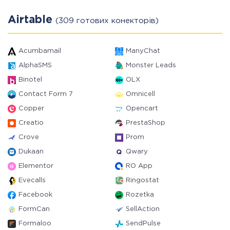
Airtable
(309 готових конекторів)
Acumbamail
ManyChat
AlphaSMS
Monster Leads
Binotel
OLX
Contact Form 7
Omnicell
Copper
Opencart
Creatio
PrestaShop
Crove
Prom
Dukaan
Qwary
Elementor
RO App
Evecalls
Ringostat
Facebook
Rozetka
FormCan
SellAction
Formaloo
SendPulse