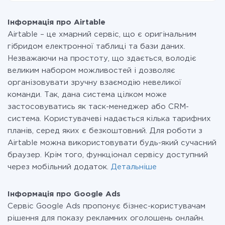
На даний час у нас готово 400+ інтеграцій крім
невелика, можете сміливо користуватися
Airtable і Google Ads
безкоштовним тарифом або перейти на платний,
Інформація про Airtable
при необхідності. Детальніше про
тарифи
.
Airtable – це хмарний сервіс, що є оригінальним
гібридом електронної таблиці та бази даних.
Незважаючи на простоту, що здається, володіє
великим набором можливостей і дозволяє
організовувати зручну взаємодію невеликої
команди. Так, дана система цілком може
застосовуватись як таск-менеджер або CRM-
система. Користувачеві надається кілька тарифних
планів, серед яких є безкоштовний. Для роботи з
Airtable можна використовувати будь-який сучасний
браузер. Крім того, функціонал сервісу доступний
через мобільний додаток.
Детальніше
Інформація про Google Ads
Сервіс Google Ads пропонує бізнес-користувачам
рішення для показу рекламних оголошень онлайн.