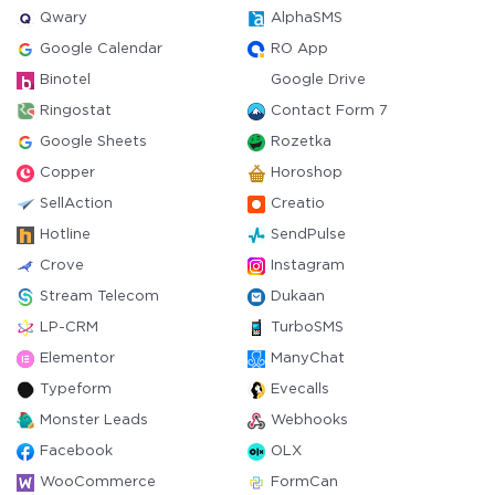
Qwary
AlphaSMS
Google Calendar
RO App
Binotel
Google Drive
Ringostat
Contact Form 7
Google Sheets
Rozetka
Copper
Horoshop
SellAction
Creatio
Hotline
SendPulse
Crove
Instagram
Stream Telecom
Dukaan
LP-CRM
TurboSMS
Elementor
ManyChat
Typeform
Evecalls
Monster Leads
Webhooks
Facebook
OLX
WooCommerce
FormCan