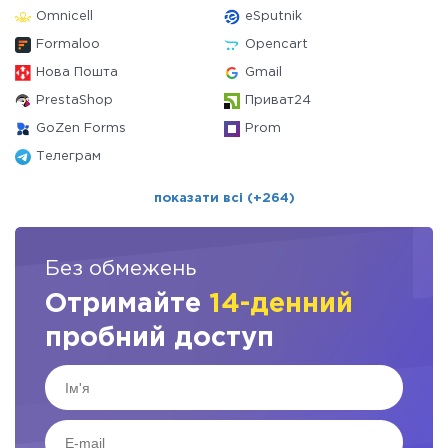
Omnicell
eSputnik
Formaloo
Opencart
Нова Пошта
Gmail
PrestaShop
Приват24
GoZen Forms
Prom
Телеграм
показати всі (+264)
Без обмежень
Отримайте
14-денний
пробний доступ