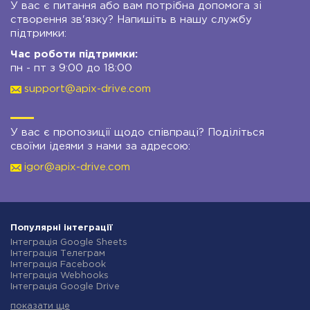
У вас є питання або вам потрібна допомога зі
створення зв'язку? Напишіть в нашу службу
підтримки:
Час роботи підтримки:
пн - пт з 9:00 до 18:00
support@apix-drive.com
У вас є пропозиції щодо співпраці? Поділіться
своїми ідеями з нами за адресою:
igor@apix-drive.com
Популярні інтеграції
Інтеграція Google Sheets
Інтеграція Телеграм
Інтеграція Facebook
Інтеграція Webhooks
Інтеграція Google Drive
Інтеграція Opencart
показати ще
Інтеграція Gmail