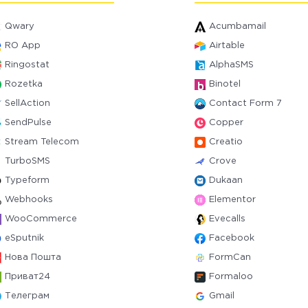
Qwary
Acumbamail
RO App
Airtable
Ringostat
AlphaSMS
Rozetka
Binotel
SellAction
Contact Form 7
SendPulse
Copper
Stream Telecom
Creatio
TurboSMS
Crove
Typeform
Dukaan
Webhooks
Elementor
WooCommerce
Evecalls
eSputnik
Facebook
Нова Пошта
FormCan
Приват24
Formaloo
Телеграм
Gmail