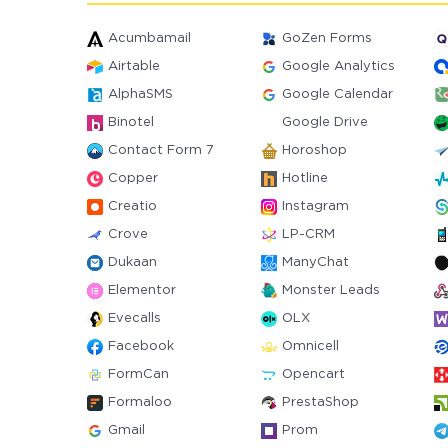
Acumbamail
GoZen Forms
Airtable
Google Analytics
AlphaSMS
Google Calendar
Binotel
Google Drive
Contact Form 7
Horoshop
Copper
Hotline
Creatio
Instagram
Crove
LP-CRM
Dukaan
ManyChat
Elementor
Monster Leads
Evecalls
OLX
Facebook
Omnicell
FormCan
Opencart
Formaloo
PrestaShop
Gmail
Prom