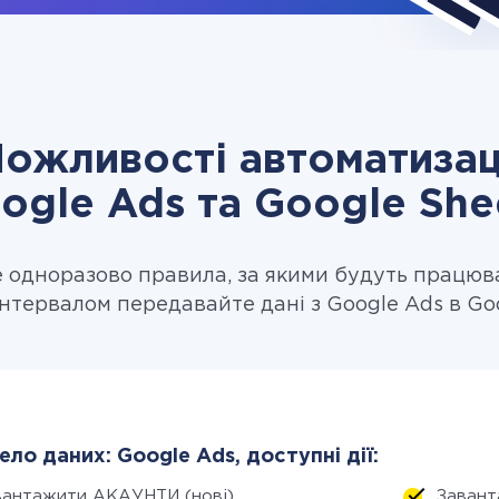
ожливості автоматизац
ogle Ads та Google She
одноразово правила, за якими будуть працюв
інтервалом передавайте дані з Google Ads в Goo
ло даних: Google Ads, доступні дії:
вантажити АКАУНТИ (нові)
Завант