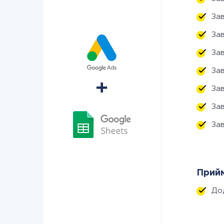
За
За
За
За
За
За
За
Прийм
До