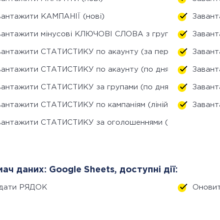
вантажити КАМПАНІЇ (нові)
Завант
вантажити мінусові КЛЮЧОВІ СЛОВА з груп (нові)
Завант
вантажити СТАТИСТИКУ по акаунту (за період)
Завант
вантажити СТАТИСТИКУ по акаунту (по днях)
Завант
вантажити СТАТИСТИКУ за групами (по днях)
Завант
вантажити СТАТИСТИКУ по кампаніям (лінійний прогноз)
Завант
вантажити СТАТИСТИКУ за оголошеннями (по днях)
ач даних: Google Sheets, доступні дії:
дати РЯДОК
Онови