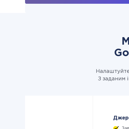
М
Go
Налаштуйте 
З заданим 
Джере
За