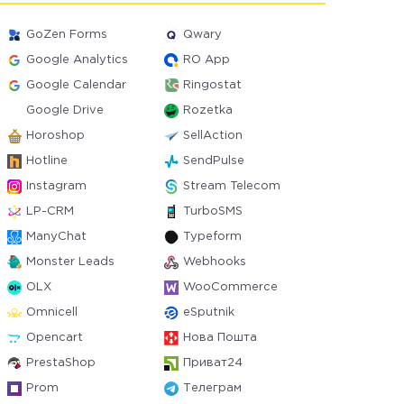
GoZen Forms
Qwary
Google Analytics
RO App
Google Calendar
Ringostat
Google Drive
Rozetka
Horoshop
SellAction
Hotline
SendPulse
Instagram
Stream Telecom
LP-CRM
TurboSMS
ManyChat
Typeform
Monster Leads
Webhooks
OLX
WooCommerce
Omnicell
eSputnik
Opencart
Нова Пошта
PrestaShop
Приват24
Prom
Телеграм