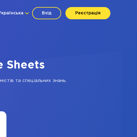
Українська
Вхід
Реєстрація
e Sheets
істів та спеціальних знань.