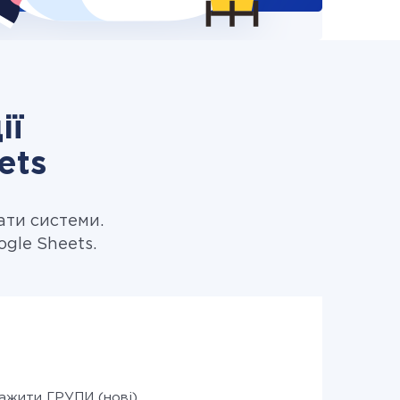
ії
ets
ати системи.
gle Sheets.
ажити ГРУПИ (нові)