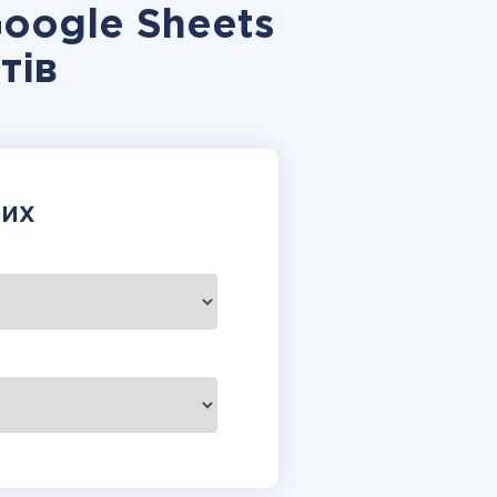
Google Sheets
тів
НИХ