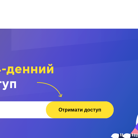
4-денний
туп
Отримати доступ