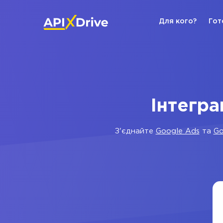
Для кого?
Гот
Інтегра
З'єднайте
Google Ads
та
Go