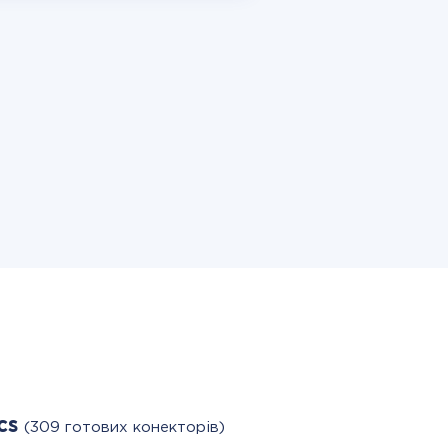
cs
(309 готових конекторів)