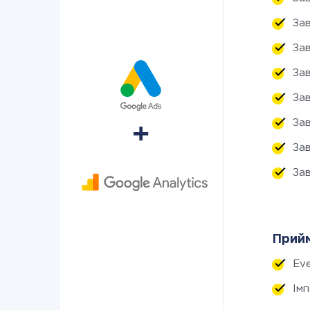
За
За
За
За
За
За
За
Прийм
Eve
Ім