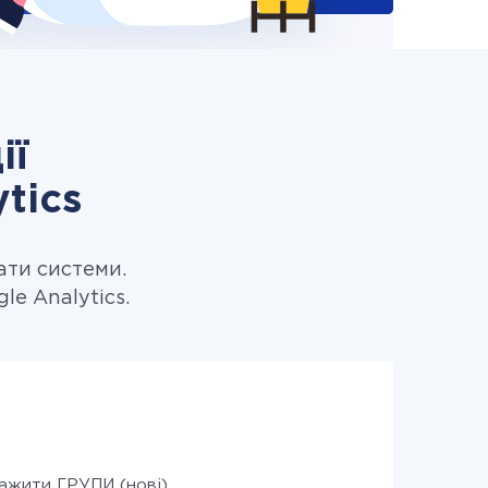
ії
tics
ати системи.
le Analytics.
ажити ГРУПИ (нові)