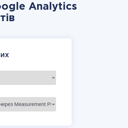
ogle Analytics
тів
НИХ