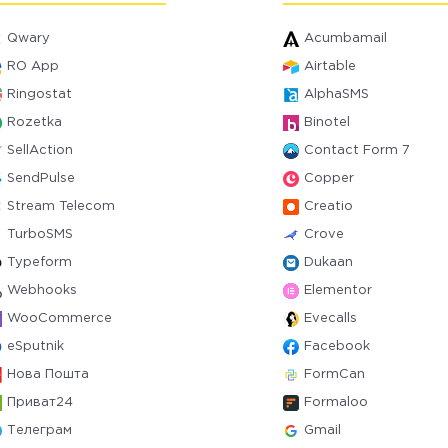
Qwary
Acumbamail
RO App
Airtable
Ringostat
AlphaSMS
Rozetka
Binotel
SellAction
Contact Form 7
SendPulse
Copper
Stream Telecom
Creatio
TurboSMS
Crove
Typeform
Dukaan
Webhooks
Elementor
WooCommerce
Evecalls
eSputnik
Facebook
Нова Пошта
FormCan
Приват24
Formaloo
Телеграм
Gmail