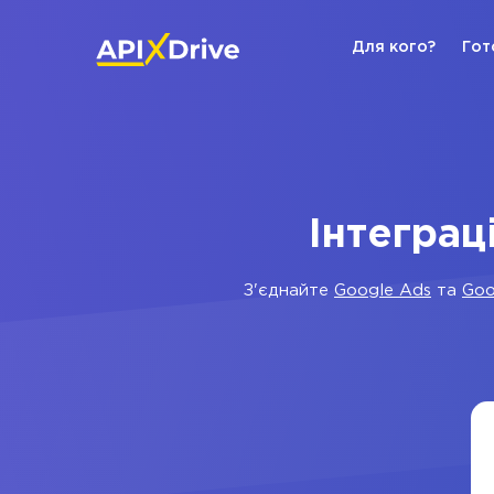
Для кого?
Гот
Інтеграц
З'єднайте
Google Ads
та
Goo