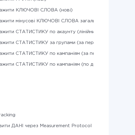
ажити КЛЮЧОВІ СЛОВА (нові)
ажити мінусові КЛЮЧОВІ СЛОВА загального списку (нов
ажити СТАТИСТИКУ по акаунту (лінійний прогноз)
ажити СТАТИСТИКУ за групами (за період)
ажити СТАТИСТИКУ по кампаніям (за період)
ажити СТАТИСТИКУ по кампаніям (по днях)
racking
вити ДАНІ через Measurement Protocol