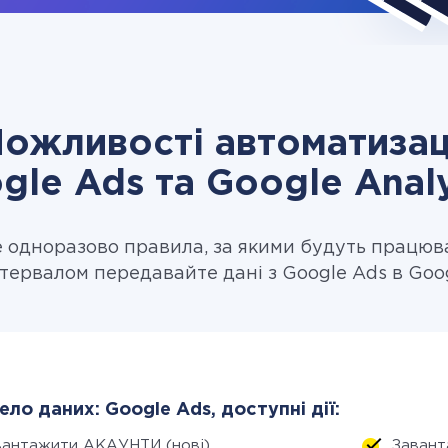
ожливості автоматизац
gle Ads та Google Analy
одноразово правила, за якими будуть працюв
тервалом передавайте дані з Google Ads в Goog
ло даних: Google Ads, доступні дії:
вантажити АКАУНТИ (нові)
Завант