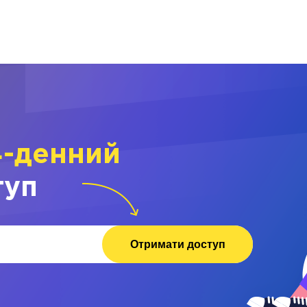
4-денний
туп
Отримати доступ