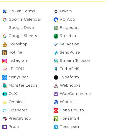
GoZen Forms
Qwary
Google Calendar
RO App
Google Drive
Ringostat
Google Sheets
Rozetka
Horoshop
SellAction
Hotline
SendPulse
Instagram
Stream Telecom
LP-CRM
TurboSMS
ManyChat
Typeform
Monster Leads
Webhooks
OLX
WooCommerce
Omnicell
eSputnik
Opencart
Нова Пошта
PrestaShop
Приват24
Prom
Телеграм