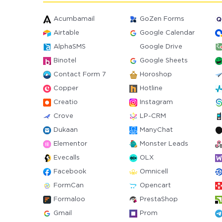
Acumbamail
GoZen Forms
Airtable
Google Calendar
AlphaSMS
Google Drive
Binotel
Google Sheets
Contact Form 7
Horoshop
Copper
Hotline
Creatio
Instagram
Crove
LP-CRM
Dukaan
ManyChat
Elementor
Monster Leads
Evecalls
OLX
Facebook
Omnicell
FormCan
Opencart
Formaloo
PrestaShop
Gmail
Prom