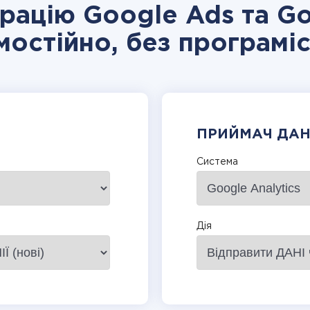
грацію Google Ads та Go
мостійно, без програміс
ПРИЙМАЧ ДА
Система
Дія