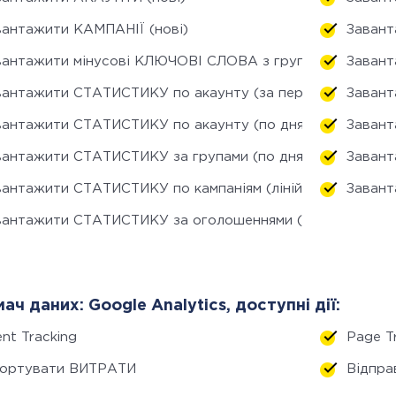
вантажити КАМПАНІЇ (нові)
Завант
вантажити мінусові КЛЮЧОВІ СЛОВА з груп (нові)
Завант
вантажити СТАТИСТИКУ по акаунту (за період)
Завант
вантажити СТАТИСТИКУ по акаунту (по днях)
Завант
вантажити СТАТИСТИКУ за групами (по днях)
Завант
вантажити СТАТИСТИКУ по кампаніям (лінійний прогноз)
Завант
вантажити СТАТИСТИКУ за оголошеннями (по днях)
ач даних: Google Analytics, доступні дії:
nt Tracking
Page T
портувати ВИТРАТИ
Відпра