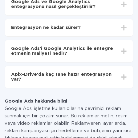
Google Ads ve Google Analytics
entegrasyonu nasıl gerçekleştirilir?
İlk olarak,
'ı ApiX-Drive
'a kaydetmeniz gerekir.
Google Ads'den Google Analytics'ye hangi verilerin
Entegrasyon ne kadar sürer?
aktarılacağını seçin
Otomatik güncellemeyi aç
Entegre etmek istediğiniz sisteme bağlı olarak kurulum
Artık veriler otomatik olarak Google Ads'den
süresi 5 ile 30 dakika arasında değişebilir. Ortalama
Google Analytics'ye aktarılacaktır.
Google Ads'i Google Analytics ile entegre
olarak, 10-15 dakika sürer.
etmenin maliyeti nedir?
Tüm işlevler tüm tarife planlarında mevcut olduğundan
entegrasyon için ödeme yapmanız gerekmez.
Apix-Drive'da kaç tane hazır entegrasyon
Hizmetimiz aracılığıyla yalnızca bir sisteminizden
var?
diğerine aktarılan veri miktarı için ödeme yaparsınız.
Ayda az miktarda veriye sahipseniz, ücretsiz bir plan
Şu anda Google Ads ve Google Analytics yanında 296
kullanabilir ve gerekirse ücretli bir plana geçebilirsiniz.
+ entegrasyonlarımız var
tarifeleri
hakkında daha fazla bilgi.
Google Ads hakkında bilgi
Google Ads, işletme kullanıcılarına çevrimiçi reklam
sunmak için bir çözüm sunar. Bu reklamlar metin, resim
veya video reklamlar olabilir. Reklamveren, ayarlarda,
reklam kampanyası için hedefleme ve bütçenin yanı sıra