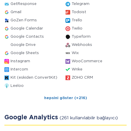
GetResponse
Telegram
Gmail
Todoist
GoZen Forms
Trello
Google Calendar
Twilio
Google Contacts
Typeform
Google Drive
Webhooks
Google Sheets
Wix
Instagram
WooCommerce
Intercom
Wrike
Kit (eskiden ConvertKit)
ZOHO CRM
Leeloo
hepsini göster (+216)
Google Analytics
(261 kullanılabilir bağlayıcı)