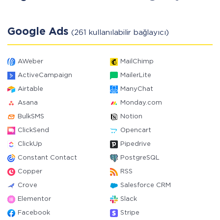
Google Ads
(261 kullanılabilir bağlayıcı)
AWeber
MailChimp
ActiveCampaign
MailerLite
Airtable
ManyChat
Asana
Monday.com
BulkSMS
Notion
ClickSend
Opencart
ClickUp
Pipedrive
Constant Contact
PostgreSQL
Copper
RSS
Crove
Salesforce CRM
Elementor
Slack
Facebook
Stripe