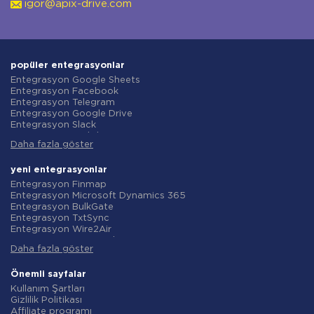
igor@apix-drive.com
popüler entegrasyonlar
Entegrasyon Google Sheets
Entegrasyon Facebook
Entegrasyon Telegram
Entegrasyon Google Drive
Entegrasyon Slack
Entegrasyon MailChimp
Daha fazla göster
Entegrasyon Gmail
Entegrasyon Trello
Entegrasyon ClickUp
yeni entegrasyonlar
Entegrasyon Airtable
Entegrasyon Finmap
Entegrasyon Google Contacts
Entegrasyon Microsoft Dynamics 365
Entegrasyon OpenAI (ChatGPT)
Entegrasyon BulkGate
Entegrasyon Instagram
Entegrasyon TxtSync
Entegrasyon ActiveCampaign
Entegrasyon Wire2Air
Entegrasyon Typeform
Entegrasyon Corezoid
Entegrasyon Salesforce CRM
Daha fazla göster
Entegrasyon Infobip
Entegrasyon Monday.com
Entegrasyon Instasent
Entegrasyon Notion
Entegrasyon AtomPark
Önemli sayfalar
Entegrasyon Stripe
Entegrasyon TXTImpact
Kullanım Şartları
Entegrasyon AWeber
Entegrasyon Campaign Monitor
Gizlilik Politikası
Entegrasyon Asana
Entegrasyon CM.com
Affiliate programı