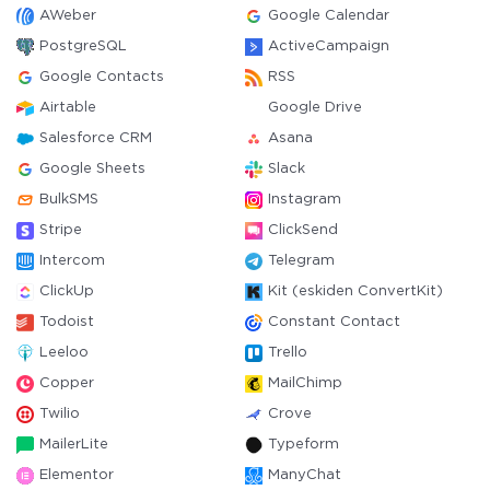
AWeber
Google Calendar
PostgreSQL
ActiveCampaign
Google Contacts
RSS
Airtable
Google Drive
Salesforce CRM
Asana
Google Sheets
Slack
BulkSMS
Instagram
Stripe
ClickSend
Intercom
Telegram
ClickUp
Kit (eskiden ConvertKit)
Todoist
Constant Contact
Leeloo
Trello
Copper
MailChimp
Twilio
Crove
MailerLite
Typeform
Elementor
ManyChat