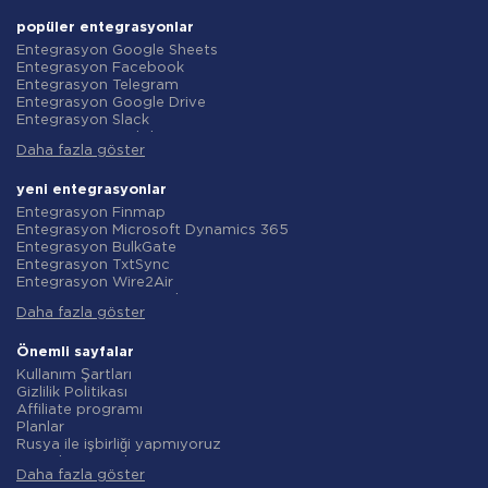
popüler entegrasyonlar
Entegrasyon Google Sheets
Entegrasyon Facebook
Entegrasyon Telegram
Entegrasyon Google Drive
Entegrasyon Slack
Entegrasyon MailChimp
Daha fazla göster
Entegrasyon Gmail
Entegrasyon Trello
Entegrasyon ClickUp
yeni entegrasyonlar
Entegrasyon Airtable
Entegrasyon Finmap
Entegrasyon Google Contacts
Entegrasyon Microsoft Dynamics 365
Entegrasyon OpenAI (ChatGPT)
Entegrasyon BulkGate
Entegrasyon Instagram
Entegrasyon TxtSync
Entegrasyon ActiveCampaign
Entegrasyon Wire2Air
Entegrasyon Typeform
Entegrasyon Corezoid
Entegrasyon Salesforce CRM
Daha fazla göster
Entegrasyon Infobip
Entegrasyon Monday.com
Entegrasyon Instasent
Entegrasyon Notion
Entegrasyon AtomPark
Önemli sayfalar
Entegrasyon Stripe
Entegrasyon TXTImpact
Kullanım Şartları
Entegrasyon AWeber
Entegrasyon Campaign Monitor
Gizlilik Politikası
Entegrasyon Asana
Entegrasyon CM.com
Affiliate programı
Entegrasyon ZOHO CRM
Entegrasyon D7 Networks
Planlar
Entegrasyon Webhooks
Entegrasyon SMS.to
Rusya ile işbirliği yapmıyoruz
Entegrasyon GetResponse
Entegrasyon SMSGlobal
Veri işleme sözleşmesi
Entegrasyon WooCommerce
Entegrasyon Textlocal
Daha fazla göster
iade politikasi
Entegrasyon Pipedrive