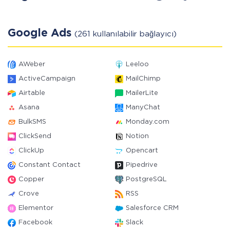
Google Ads
(261 kullanılabilir bağlayıcı)
AWeber
Leeloo
ActiveCampaign
MailChimp
Airtable
MailerLite
Asana
ManyChat
BulkSMS
Monday.com
ClickSend
Notion
ClickUp
Opencart
Constant Contact
Pipedrive
Copper
PostgreSQL
Crove
RSS
Elementor
Salesforce CRM
Facebook
Slack