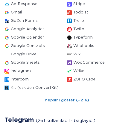
GetResponse
Stripe
Gmail
Todoist
GoZen Forms
Trello
Google Analytics
Twilio
Google Calendar
Typeform
Google Contacts
Webhooks
Google Drive
Wix
Google Sheets
WooCommerce
Instagram
Wrike
Intercom
ZOHO CRM
Kit (eskiden ConvertKit)
hepsini göster (+216)
Telegram
(261 kullanılabilir bağlayıcı)