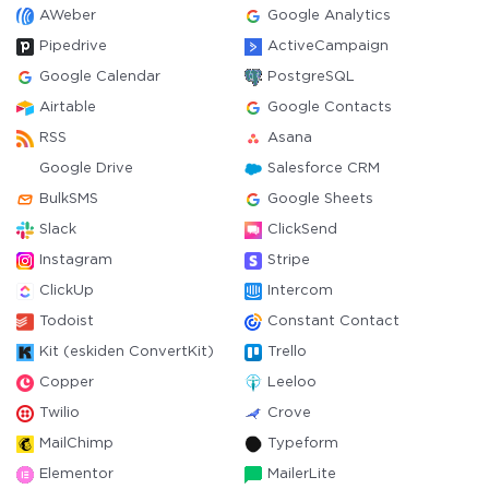
AWeber
Google Analytics
Pipedrive
ActiveCampaign
Google Calendar
PostgreSQL
Airtable
Google Contacts
RSS
Asana
Google Drive
Salesforce CRM
BulkSMS
Google Sheets
Slack
ClickSend
Instagram
Stripe
ClickUp
Intercom
Todoist
Constant Contact
Kit (eskiden ConvertKit)
Trello
Copper
Leeloo
Twilio
Crove
MailChimp
Typeform
Elementor
MailerLite