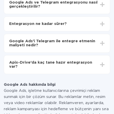
Google Ads ve Telegram entegrasyonu nasıl
gerçekleştirilir?
İlk olarak,
'ı ApiX-Drive
'a kaydetmeniz gerekir.
Google Ads'den Telegram'ye hangi verilerin
Entegrasyon ne kadar sürer?
aktarılacağını seçin
Otomatik güncellemeyi aç
Entegre etmek istediğiniz sisteme bağlı olarak kurulum
Artık veriler otomatik olarak Google Ads'den
süresi 5 ile 30 dakika arasında değişebilir. Ortalama
Telegram'ye aktarılacaktır.
Google Ads'i Telegram ile entegre etmenin
olarak, 10-15 dakika sürer.
maliyeti nedir?
Tüm işlevler tüm tarife planlarında mevcut olduğundan
entegrasyon için ödeme yapmanız gerekmez.
Apix-Drive'da kaç tane hazır entegrasyon
Hizmetimiz aracılığıyla yalnızca bir sisteminizden
var?
diğerine aktarılan veri miktarı için ödeme yaparsınız.
Ayda az miktarda veriye sahipseniz, ücretsiz bir plan
Şu anda Google Ads ve Telegram yanında 296 +
kullanabilir ve gerekirse ücretli bir plana geçebilirsiniz.
entegrasyonlarımız var
tarifeleri
hakkında daha fazla bilgi.
Google Ads hakkında bilgi
Google Ads, işletme kullanıcılarına çevrimiçi reklam
sunmak için bir çözüm sunar. Bu reklamlar metin, resim
veya video reklamlar olabilir. Reklamveren, ayarlarda,
reklam kampanyası için hedefleme ve bütçenin yanı sıra