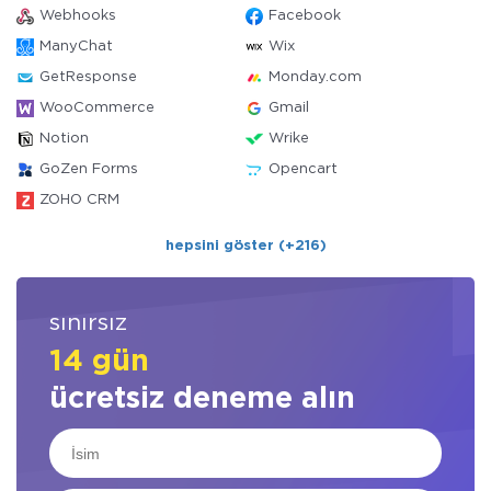
Webhooks
Facebook
ManyChat
Wix
GetResponse
Monday.com
WooCommerce
Gmail
Notion
Wrike
GoZen Forms
Opencart
ZOHO CRM
hepsini göster (+216)
sınırsız
14 gün
ücretsiz deneme alın