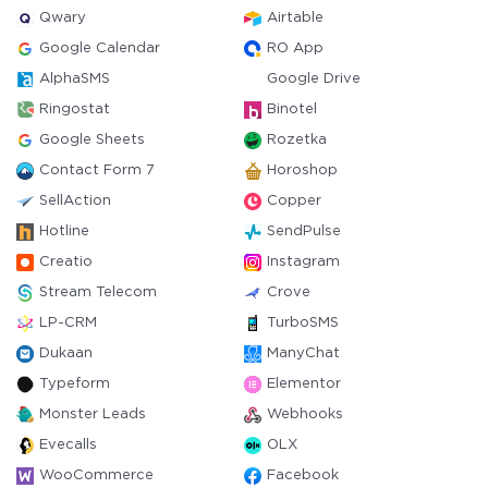
Qwary
Airtable
Google Calendar
RO App
AlphaSMS
Google Drive
Ringostat
Binotel
Google Sheets
Rozetka
Contact Form 7
Horoshop
SellAction
Copper
Hotline
SendPulse
Creatio
Instagram
Stream Telecom
Crove
LP-CRM
TurboSMS
Dukaan
ManyChat
Typeform
Elementor
Monster Leads
Webhooks
Evecalls
OLX
WooCommerce
Facebook