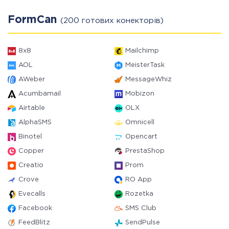
FormCan
(200 готових конекторів)
8x8
Mailchimp
AOL
MeisterTask
AWeber
MessageWhiz
Acumbamail
Mobizon
Airtable
OLX
AlphaSMS
Omnicell
Binotel
Opencart
Copper
PrestaShop
Creatio
Prom
Crove
RO App
Evecalls
Rozetka
Facebook
SMS Club
FeedBlitz
SendPulse