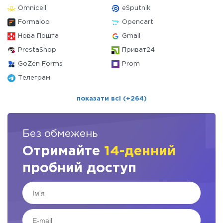
Omnicell
eSputnik
Formaloo
Opencart
Нова Пошта
Gmail
PrestaShop
Приват24
GoZen Forms
Prom
Телеграм
показати всі (+264)
Без обмежень
Отримайте
14-денний
пробний доступ