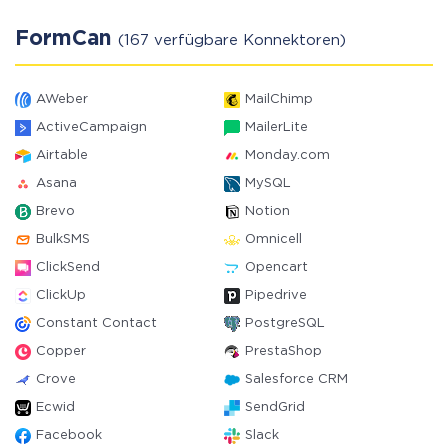
FormCan
(167 verfügbare Konnektoren)
AWeber
MailChimp
ActiveCampaign
MailerLite
Airtable
Monday.com
Asana
MySQL
Brevo
Notion
BulkSMS
Omnicell
ClickSend
Opencart
ClickUp
Pipedrive
Constant Contact
PostgreSQL
Copper
PrestaShop
Crove
Salesforce CRM
Ecwid
SendGrid
Facebook
Slack