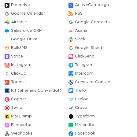
Pipedrive
ActiveCampaign
Google Calendar
RSS
Airtable
Google Contacts
Salesforce CRM
Asana
Google Drive
Slack
BulkSMS
Google Sheets
Stripe
ClickSend
Instagram
Telegram
ClickUp
Intercom
Todoist
Constant Contact
Kit (ehemals ConvertKit)
Trello
Copper
Leeloo
Twilio
Crove
MailChimp
Typeform
Elementor
MailerLite
Webhooks
Facebook