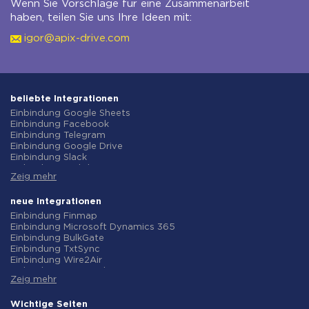
Wenn Sie Vorschläge für eine Zusammenarbeit
haben, teilen Sie uns Ihre Ideen mit:
igor@apix-drive.com
beliebte Integrationen
Einbindung Google Sheets
Einbindung Facebook
Einbindung Telegram
Einbindung Google Drive
Einbindung Slack
Einbindung MailChimp
Zeig mehr
Einbindung Gmail
Einbindung Trello
Einbindung ClickUp
neue Integrationen
Einbindung Airtable
Einbindung Finmap
Einbindung Google Contacts
Einbindung Microsoft Dynamics 365
Einbindung OpenAI (ChatGPT)
Einbindung BulkGate
Einbindung Instagram
Einbindung TxtSync
Einbindung ActiveCampaign
Einbindung Wire2Air
Einbindung Typeform
Einbindung Corezoid
Einbindung Salesforce CRM
Zeig mehr
Einbindung Infobip
Einbindung Monday.com
Einbindung Instasent
Einbindung Notion
Einbindung AtomPark
Wichtige Seiten