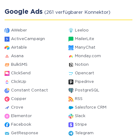
Google Ads
(261 verfügbarer Konnektor)
AWeber
Leeloo
ActiveCampaign
MailerLite
Airtable
ManyChat
Asana
Monday.com
BulkSMS
Notion
ClickSend
Opencart
ClickUp
Pipedrive
Constant Contact
PostgreSQL
Copper
RSS
Crove
Salesforce CRM
Elementor
Slack
Facebook
Stripe
GetResponse
Telegram