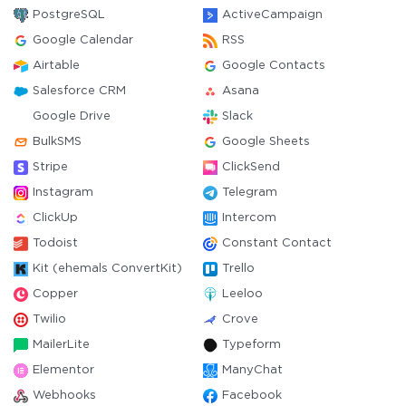
PostgreSQL
ActiveCampaign
Google Calendar
RSS
Airtable
Google Contacts
Salesforce CRM
Asana
Google Drive
Slack
BulkSMS
Google Sheets
Stripe
ClickSend
Instagram
Telegram
ClickUp
Intercom
Todoist
Constant Contact
Kit (ehemals ConvertKit)
Trello
Copper
Leeloo
Twilio
Crove
MailerLite
Typeform
Elementor
ManyChat
Webhooks
Facebook