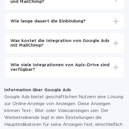
und MailChimp?
Zuerst muss man sich
bei ApiX-Drive registrieren
Wählen, welche Daten von Google Ads auf
Wie lange dauert die Einbindung?
MailChimp zu übertragen
Automatische Aktualisierung aktivieren
Je nach System, das Sie integrieren möchten, kann die
Jetzt werden die Daten automatisch von Google
Einrichtungszeit zwischen 5 und 30 Minuten variieren.
Ads auf MailChimp übertragen
Was kostet die Integration von Google Ads
Im Durchschnitt dauert es 10-15 Minuten.
mit MailChimp?
Sie müssen für die Integration nicht bezahlen, da alle
Funktionen in allen Tarifplänen verfügbar sind. Sie
Wie viele Integrationen von Apix-Drive sind
zahlen nur für die Datenmenge, die über unseren
verfügbar?
Service von einem System auf ein anderes übertragen
wird. Wenn Sie eine geringe Datenmenge pro Monat
Zurzeit haben wir 296+ Integrationen ausser Google
haben, können Sie einen kostenlosen Plan nutzen und
Ads und MailChimp
bei Bedarf zu einem kostenpflichtigen wechseln.
Information über Google Ads
Weitere Informationen zu
Tarifen
.
Google Ads bietet geschäftlichen Nutzern eine Lösung
zur Online-Anzeige von Anzeigen. Diese Anzeigen
können Text-, Bild- oder Videoanzeigen sein. Der
Werbetreibende legt in den Einstellungen die
Hauptindikatoren für seine Anzeigen fest, einschließlich