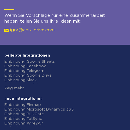
Wenn Sie Vorschläge für eine Zusammenarbeit
haben, teilen Sie uns Ihre Ideen mit:
igor@apix-drive.com
beliebte Integrationen
Einbindung Google Sheets
Einbindung Facebook
Einbindung Telegram
Einbindung Google Drive
Einbindung Slack
Einbindung MailChimp
Zeig mehr
Einbindung Gmail
Einbindung Trello
Einbindung ClickUp
neue Integrationen
Einbindung Airtable
Einbindung Finmap
Einbindung Google Contacts
Einbindung Microsoft Dynamics 365
Einbindung OpenAI (ChatGPT)
Einbindung BulkGate
Einbindung Instagram
Einbindung TxtSync
Einbindung ActiveCampaign
Einbindung Wire2Air
Einbindung Typeform
Einbindung Corezoid