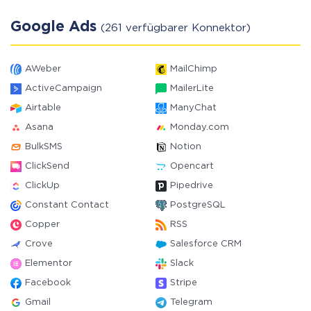
Google Ads
(261 verfügbarer Konnektor)
AWeber
MailChimp
ActiveCampaign
MailerLite
Airtable
ManyChat
Asana
Monday.com
BulkSMS
Notion
ClickSend
Opencart
ClickUp
Pipedrive
Constant Contact
PostgreSQL
Copper
RSS
Crove
Salesforce CRM
Elementor
Slack
Facebook
Stripe
Gmail
Telegram