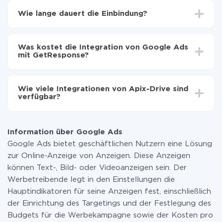
Wählen, welche Daten von Google Ads auf
Wie lange dauert die Einbindung?
GetResponse zu übertragen
Automatische Aktualisierung aktivieren
Je nach System, das Sie integrieren möchten, kann die
Jetzt werden die Daten automatisch von Google
Einrichtungszeit zwischen 5 und 30 Minuten variieren.
Ads auf GetResponse übertragen
Was kostet die Integration von Google Ads
Im Durchschnitt dauert es 10-15 Minuten.
mit GetResponse?
Sie müssen für die Integration nicht bezahlen, da alle
Funktionen in allen Tarifplänen verfügbar sind. Sie
Wie viele Integrationen von Apix-Drive sind
zahlen nur für die Datenmenge, die über unseren
verfügbar?
Service von einem System auf ein anderes übertragen
wird. Wenn Sie eine geringe Datenmenge pro Monat
Zurzeit haben wir 296+ Integrationen ausser Google
haben, können Sie einen kostenlosen Plan nutzen und
Ads und GetResponse
bei Bedarf zu einem kostenpflichtigen wechseln.
Information über Google Ads
Weitere Informationen zu
Tarifen
.
Google Ads bietet geschäftlichen Nutzern eine Lösung
zur Online-Anzeige von Anzeigen. Diese Anzeigen
können Text-, Bild- oder Videoanzeigen sein. Der
Werbetreibende legt in den Einstellungen die
Hauptindikatoren für seine Anzeigen fest, einschließlich
der Einrichtung des Targetings und der Festlegung des
Budgets für die Werbekampagne sowie der Kosten pro