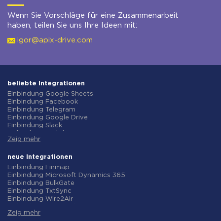
Wenn Sie Vorschläge für eine Zusammenarbeit
haben, teilen Sie uns Ihre Ideen mit:
igor@apix-drive.com
beliebte Integrationen
Einbindung Google Sheets
Einbindung Facebook
Einbindung Telegram
Einbindung Google Drive
Einbindung Slack
Einbindung MailChimp
Zeig mehr
Einbindung Gmail
Einbindung Trello
Einbindung ClickUp
neue Integrationen
Einbindung Airtable
Einbindung Finmap
Einbindung Google Contacts
Einbindung Microsoft Dynamics 365
Einbindung OpenAI (ChatGPT)
Einbindung BulkGate
Einbindung Instagram
Einbindung TxtSync
Einbindung ActiveCampaign
Einbindung Wire2Air
Einbindung Typeform
Einbindung Corezoid
Einbindung Salesforce CRM
Zeig mehr
Einbindung Infobip
Einbindung Monday.com