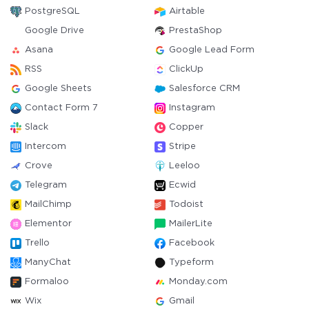
PostgreSQL
Airtable
Google Drive
PrestaShop
Asana
Google Lead Form
RSS
ClickUp
Google Sheets
Salesforce CRM
Contact Form 7
Instagram
Slack
Copper
Intercom
Stripe
Crove
Leeloo
Telegram
Ecwid
MailChimp
Todoist
Elementor
MailerLite
Trello
Facebook
ManyChat
Typeform
Formaloo
Monday.com
Wix
Gmail