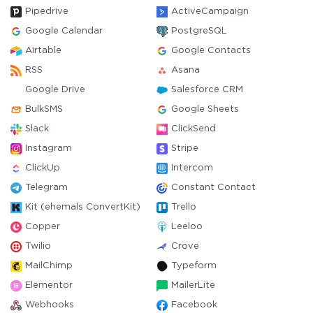
Pipedrive
ActiveCampaign
Google Calendar
PostgreSQL
Airtable
Google Contacts
RSS
Asana
Google Drive
Salesforce CRM
BulkSMS
Google Sheets
Slack
ClickSend
Instagram
Stripe
ClickUp
Intercom
Telegram
Constant Contact
Kit (ehemals ConvertKit)
Trello
Copper
Leeloo
Twilio
Crove
MailChimp
Typeform
Elementor
MailerLite
Webhooks
Facebook