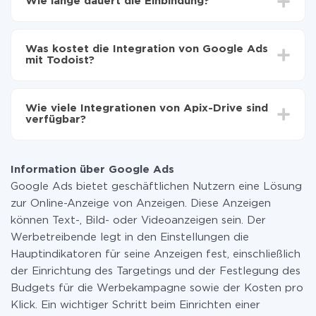
Wie lange dauert die Einbindung?
zu übertragen
Automatische Aktualisierung aktivieren
Je nach System, das Sie integrieren möchten, kann die
Jetzt werden die Daten automatisch von Google
Einrichtungszeit zwischen 5 und 30 Minuten variieren.
Ads auf Todoist übertragen
Was kostet die Integration von Google Ads
Im Durchschnitt dauert es 10-15 Minuten.
mit Todoist?
Sie müssen für die Integration nicht bezahlen, da alle
Funktionen in allen Tarifplänen verfügbar sind. Sie
Wie viele Integrationen von Apix-Drive sind
zahlen nur für die Datenmenge, die über unseren
verfügbar?
Service von einem System auf ein anderes übertragen
wird. Wenn Sie eine geringe Datenmenge pro Monat
Zurzeit haben wir 296+ Integrationen ausser Google
haben, können Sie einen kostenlosen Plan nutzen und
Ads und Todoist
bei Bedarf zu einem kostenpflichtigen wechseln.
Information über Google Ads
Weitere Informationen zu
Tarifen
.
Google Ads bietet geschäftlichen Nutzern eine Lösung
zur Online-Anzeige von Anzeigen. Diese Anzeigen
können Text-, Bild- oder Videoanzeigen sein. Der
Werbetreibende legt in den Einstellungen die
Hauptindikatoren für seine Anzeigen fest, einschließlich
der Einrichtung des Targetings und der Festlegung des
Budgets für die Werbekampagne sowie der Kosten pro
Klick. Ein wichtiger Schritt beim Einrichten einer