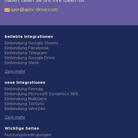
haben, teilen Sie uns Ihre Ideen mit:
igor@apix-drive.com
beliebte Integrationen
Einbindung Google Sheets
Einbindung Facebook
Einbindung Telegram
Einbindung Google Drive
Einbindung Slack
Einbindung MailChimp
Zeig mehr
Einbindung Gmail
Einbindung Trello
Einbindung ClickUp
neue Integrationen
Einbindung Airtable
Einbindung Finmap
Einbindung Google Contacts
Einbindung Microsoft Dynamics 365
Einbindung OpenAI (ChatGPT)
Einbindung BulkGate
Einbindung Instagram
Einbindung TxtSync
Einbindung ActiveCampaign
Einbindung Wire2Air
Einbindung Typeform
Einbindung Corezoid
Einbindung Salesforce CRM
Zeig mehr
Einbindung Infobip
Einbindung Monday.com
Einbindung Instasent
Einbindung Notion
Einbindung AtomPark
Wichtige Seiten
Einbindung Stripe
Einbindung TXTImpact
Nutzungsbedingungen
Einbindung AWeber