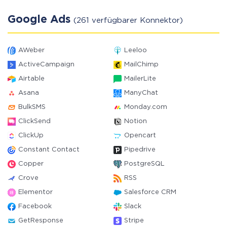
Google Ads
(261 verfügbarer Konnektor)
AWeber
Leeloo
ActiveCampaign
MailChimp
Airtable
MailerLite
Asana
ManyChat
BulkSMS
Monday.com
ClickSend
Notion
ClickUp
Opencart
Constant Contact
Pipedrive
Copper
PostgreSQL
Crove
RSS
Elementor
Salesforce CRM
Facebook
Slack
GetResponse
Stripe