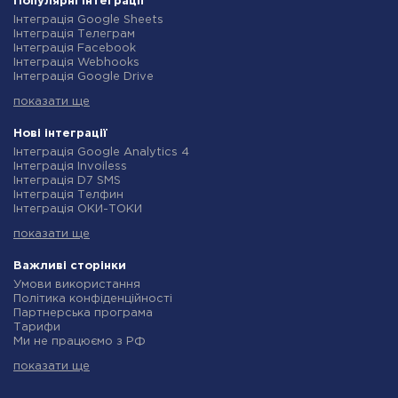
Популярні інтеграції
Інтеграція Google Sheets
Інтеграція Телеграм
Інтеграція Facebook
Інтеграція Webhooks
Інтеграція Google Drive
Інтеграція Opencart
показати ще
Інтеграція Gmail
Інтеграція Нова Пошта
Інтеграція Rozetka
Нові інтеграції
Інтеграція OpenAI (ChatGPT)
Інтеграція Google Analytics 4
Інтеграція Binotel
Інтеграція Invoiless
Інтеграція Prom
Інтеграція D7 SMS
Інтеграція Приват24
Інтеграція Телфин
Інтеграція OLX
Інтеграція ОКИ-ТОКИ
Інтеграція TurboSMS
Інтеграція Finmap
Інтеграція SendPulse
показати ще
Інтеграція Microsoft Dynamics 365
Інтеграція Horoshop
Інтеграція BulkGate
Інтеграція Stream Telecom
Інтеграція TxtSync
Важливі сторінки
Інтеграція Instagram
Інтеграція Wire2Air
Умови використання
Інтеграція Google Analytics
Інтеграція Corezoid
Політика конфіденційності
Інтеграція Creatio
Інтеграція Infobip
Партнерська програма
Інтеграція Ringostat
Інтеграція Instasent
Тарифи
Інтеграція Google Calendar
Інтеграція AtomPark
Ми не працюємо з РФ
Інтеграція Airtable
Інтеграція TXTImpact
Політика повернення коштів
Інтеграція RO App
Інтеграція Campaign Monitor
показати ще
Індивідуальна розробка
Інтеграція WooCommerce
Інтеграція CM.com
Умови партнерської програми
Інтеграція Crove
Інтеграція D7 Networks