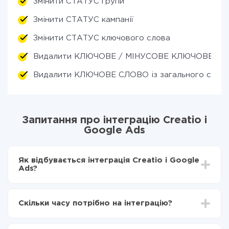
Змінити СТАТУС групи
Змінити СТАТУС кампанії
Змінити СТАТУС ключового слова
Видалити КЛЮЧОВЕ / МІНУСОВЕ КЛЮЧОВЕ СЛО
Видалити КЛЮЧОВЕ СЛОВО із загального списк
Запитання про інтеграцію Creatio і
Google Ads
Як відбувається інтеграція Creatio і Google
Ads?
Для початку потрібно
зареєструватися в ApiX-
Drive
Скільки часу потрібно на інтеграцію?
Вибираєте які дані передавати з Creatio в Google
Ads
Залежно від системи, з якої ви будете робити
Включаєте автооновлення