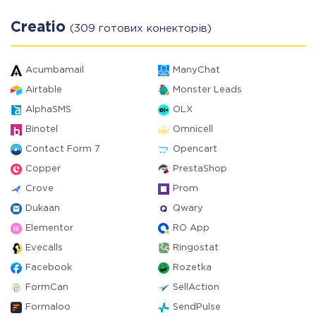
Creatio
(309 готових конекторів)
Acumbamail
ManyChat
Airtable
Monster Leads
AlphaSMS
OLX
Binotel
Omnicell
Contact Form 7
Opencart
Copper
PrestaShop
Crove
Prom
Dukaan
Qwary
Elementor
RO App
Evecalls
Ringostat
Facebook
Rozetka
FormCan
SellAction
Formaloo
SendPulse