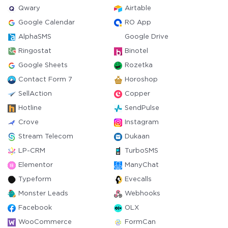
Qwary
Airtable
Google Calendar
RO App
AlphaSMS
Google Drive
Ringostat
Binotel
Google Sheets
Rozetka
Contact Form 7
Horoshop
SellAction
Copper
Hotline
SendPulse
Crove
Instagram
Stream Telecom
Dukaan
LP-CRM
TurboSMS
Elementor
ManyChat
Typeform
Evecalls
Monster Leads
Webhooks
Facebook
OLX
WooCommerce
FormCan