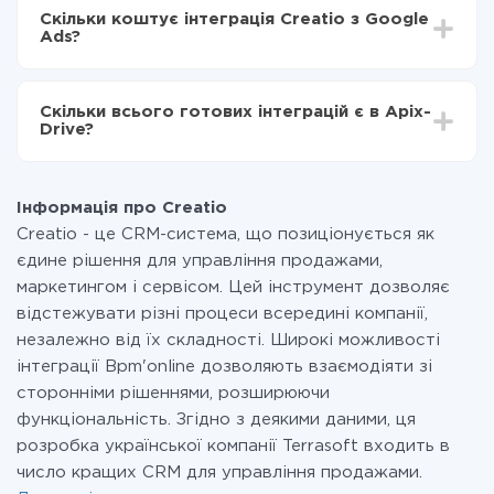
інтеграцію, час налаштування може відрізнятися і
Тепер дані будуть автоматично передаватися з
Скільки коштує інтеграція Creatio з Google
становити від 5-ти до 30-хвилин. У середньому
Creatio в Google Ads
Ads?
налаштування займає 10-15 хвилин.
За саму інтеграцію нічого платити не потрібно і на
всіх тарифах доступний повністю весь функціонал.
Скільки всього готових інтеграцій є в Apix-
Ви оплачуєте лише кількість даних, які за фактом
Drive?
передаються з однієї вашої системи в іншу через
наш сервіс. Якщо у вас кількість даних в місяць
На даний час у нас готово 400+ інтеграцій крім
невелика, можете сміливо користуватися
Creatio і Google Ads
безкоштовним тарифом або перейти на платний,
Інформація про Creatio
при необхідності. Детальніше про
тарифи
.
Creatio - це CRM-система, що позиціонується як
єдине рішення для управління продажами,
маркетингом і сервісом. Цей інструмент дозволяє
відстежувати різні процеси всередині компанії,
незалежно від їх складності. Широкі можливості
інтеграції Bpm'online дозволяють взаємодіяти зі
сторонніми рішеннями, розширюючи
функціональність. Згідно з деякими даними, ця
розробка української компанії Terrasoft входить в
число кращих CRM для управління продажами.