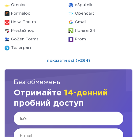
Omnicell
eSputnik
Formaloo
Opencart
Нова Пошта
Gmail
PrestaShop
Приват24
GoZen Forms
Prom
Телеграм
показати всі (+264)
Без обмежень
Отримайте
14-денний
пробний доступ