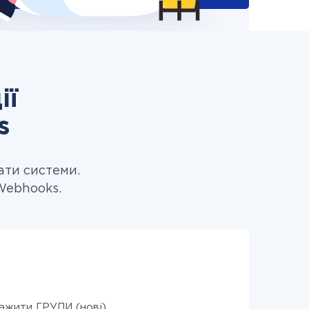
ії
s
ати системи.
Webhooks.
ажити ГРУПИ (нові)