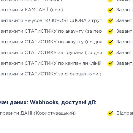
вантажити КАМПАНІЇ (нові)
Завант
вантажити мінусові КЛЮЧОВІ СЛОВА з груп (нові)
Завант
вантажити СТАТИСТИКУ по акаунту (за період)
Завант
вантажити СТАТИСТИКУ по акаунту (по днях)
Завант
вантажити СТАТИСТИКУ за групами (по днях)
Завант
вантажити СТАТИСТИКУ по кампаніям (лінійний прогноз)
Завант
вантажити СТАТИСТИКУ за оголошеннями (по днях)
ач даних: Webhooks, доступні дії:
дправити ДАНІ (Користувацький)
Відпра