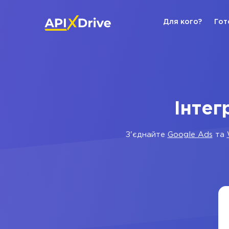
Для кого?
Гот
Інтег
З'єднайте
Google Ads
та