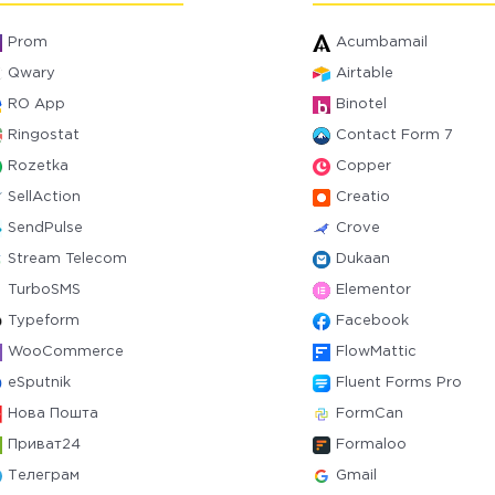
Prom
Acumbamail
Qwary
Airtable
RO App
Binotel
Ringostat
Contact Form 7
Rozetka
Copper
SellAction
Creatio
SendPulse
Crove
Stream Telecom
Dukaan
TurboSMS
Elementor
Typeform
Facebook
WooCommerce
FlowMattic
eSputnik
Fluent Forms Pro
Нова Пошта
FormCan
Приват24
Formaloo
Телеграм
Gmail