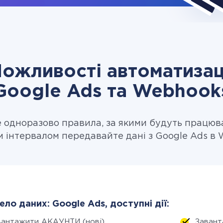
ожливості автоматизац
Google Ads та Webhook
одноразово правила, за якими будуть працюв
м інтервалом передавайте дані з Google Ads в 
ло даних: Google Ads, доступні дії:
вантажити АКАУНТИ (нові)
Завант