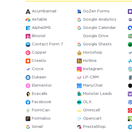
Acumbamail
GoZen Forms
Airtable
Google Analytics
AlphaSMS
Google Calendar
Binotel
Google Drive
Contact Form 7
Google Sheets
Copper
Horoshop
Creatio
Hotline
Crove
Instagram
Dukaan
LP-CRM
Elementor
ManyChat
Evecalls
Monster Leads
Facebook
OLX
FormCan
Omnicell
Formaloo
Opencart
Gmail
PrestaShop