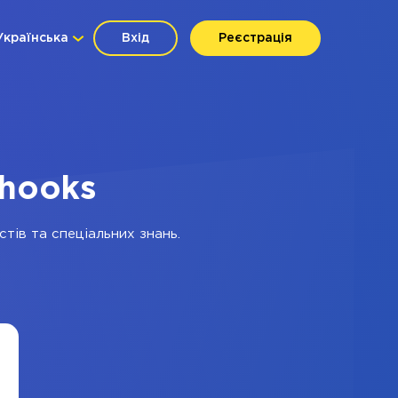
Українська
Вхід
Реєстрація
bhooks
тів та спеціальних знань.