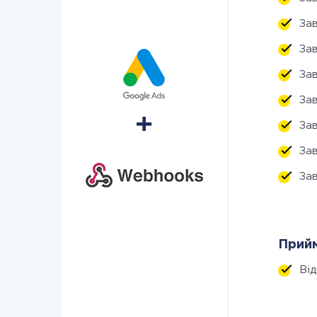
За
За
За
За
За
За
За
Прийм
Ві