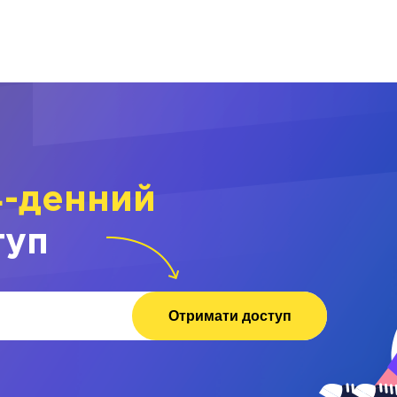
4-денний
туп
Отримати доступ