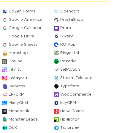
GoZen Forms
Opencart
Google Analytics
PrestaShop
Google Calendar
Prom
Google Drive
Qwary
Google Sheets
RO App
Horoshop
Ringostat
Hotline
Rozetka
Infinity
SellAction
Instagram
Stream Telecom
Invoiless
Typeform
LP-CRM
WooCommerce
ManyChat
keyCRM
Monobank
Нова Пошта
Monster Leads
Приват24
OLX
Телеграм