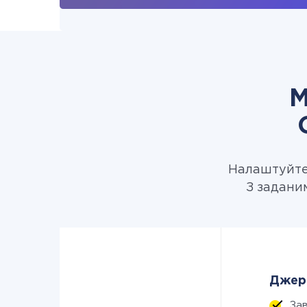
М
Налаштуйте 
З задани
Джере
За