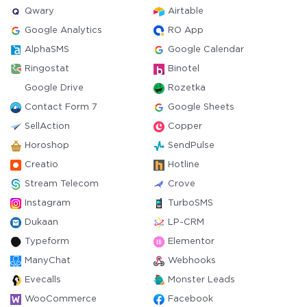
Qwary
Airtable
Google Analytics
RO App
AlphaSMS
Google Calendar
Ringostat
Binotel
Google Drive
Rozetka
Contact Form 7
Google Sheets
SellAction
Copper
Horoshop
SendPulse
Creatio
Hotline
Stream Telecom
Crove
Instagram
TurboSMS
Dukaan
LP-CRM
Typeform
Elementor
ManyChat
Webhooks
Evecalls
Monster Leads
WooCommerce
Facebook