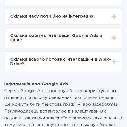
Для початку потрібно
зареєструватися в ApiX-
Drive
Скільки часу потрібно на інтеграцію?
Вибираєте які дані передавати з Google Ads в
OLX
Залежно від системи, з якої ви будете робити
Включаєте автооновлення
інтеграцію, час налаштування може відрізнятися і
Тепер дані будуть автоматично передаватися з
Скільки коштує інтеграція Google Ads з
становити від 5-ти до 30-хвилин. У середньому
Google Ads в OLX
OLX?
налаштування займає 10-15 хвилин.
За саму інтеграцію нічого платити не потрібно і на
всіх тарифах доступний повністю весь функціонал.
Скільки всього готових інтеграцій є в Apix-
Ви оплачуєте лише кількість даних, які за фактом
Drive?
передаються з однієї вашої системи в іншу через
наш сервіс. Якщо у вас кількість даних в місяць
На даний час у нас готово 400+ інтеграцій крім
невелика, можете сміливо користуватися
Google Ads і OLX
безкоштовним тарифом або перейти на платний,
Інформація про Google Ads
при необхідності. Детальніше про
тарифи
.
Сервіс Google Ads пропонує бізнес-користувачам
рішення для показу рекламних оголошень онлайн.
Це можуть бути текстові, графічні або відеооб'яви.
Рекламодавець встановлює в налаштуваннях
основні показники для своїх рекламних оголошень, в
тому числі налаштовує таргетинг і вказує бюджет