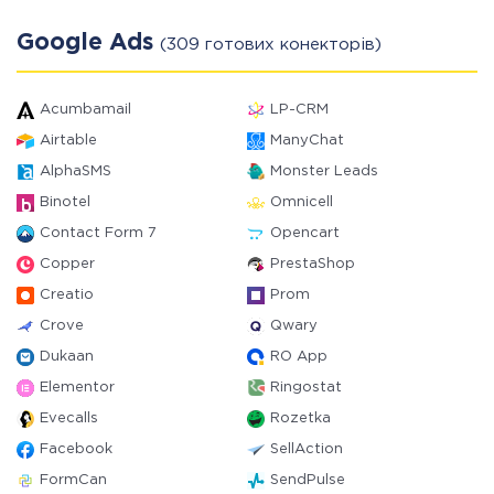
Google Ads
(309 готових конекторів)
Acumbamail
LP-CRM
Airtable
ManyChat
AlphaSMS
Monster Leads
Binotel
Omnicell
Contact Form 7
Opencart
Copper
PrestaShop
Creatio
Prom
Crove
Qwary
Dukaan
RO App
Elementor
Ringostat
Evecalls
Rozetka
Facebook
SellAction
FormCan
SendPulse