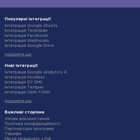
Популярні інтеграції
Інтеграція Google Sheets
Інтеграція Телеграм
Інтеграція Facebook
Інтеграція Webhooks
Інтеграція Google Drive
Інтеграція Opencart
показати ще
Інтеграція Gmail
Інтеграція Нова Пошта
Інтеграція Rozetka
Нові інтеграції
Інтеграція OpenAI (ChatGPT)
Інтеграція Google Analytics 4
Інтеграція Binotel
Інтеграція Invoiless
Інтеграція Prom
Інтеграція D7 SMS
Інтеграція Приват24
Інтеграція Телфин
Інтеграція OLX
Інтеграція ОКИ-ТОКИ
Інтеграція TurboSMS
Інтеграція Finmap
Інтеграція SendPulse
показати ще
Інтеграція Microsoft Dynamics 365
Інтеграція Horoshop
Інтеграція BulkGate
Інтеграція Stream Telecom
Інтеграція TxtSync
Важливі сторінки
Інтеграція Instagram
Інтеграція Wire2Air
Умови використання
Інтеграція Google Analytics
Інтеграція Corezoid
Політика конфіденційності
Інтеграція Creatio
Інтеграція Infobip
Партнерська програма
Інтеграція Ringostat
Інтеграція Instasent
Тарифи
Інтеграція Google Calendar
Інтеграція AtomPark
Ми не працюємо з РФ