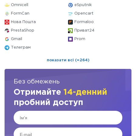
Omnicell
eSputnik
FormCan
Opencart
Нова Пошта
Formaloo
PrestaShop
Приват24
Gmail
Prom
Телеграм
показати всі (+264)
Без обмежень
Отримайте
14-денний
пробний доступ