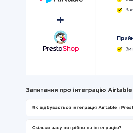
За
Прийм
Зм
Запитання про інтеграцію Airtable
Як відбувається інтеграція Airtable і Pre
Для початку потрібно
зареєструватися в Api
Вибираєте які дані передавати з Airtable в P
Скільки часу потрібно на інтеграцію?
Включаєте автооновлення