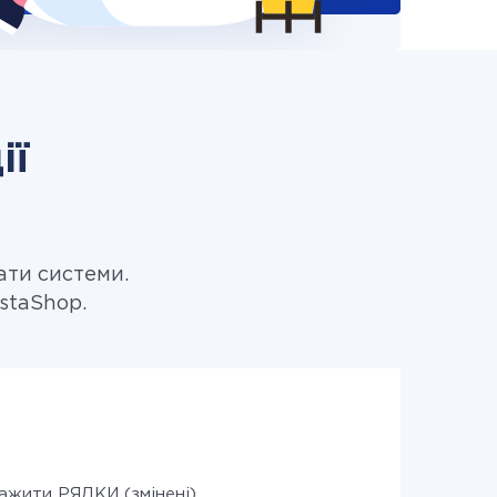
ії
ати системи.
estaShop.
ажити РЯДКИ (змінені)