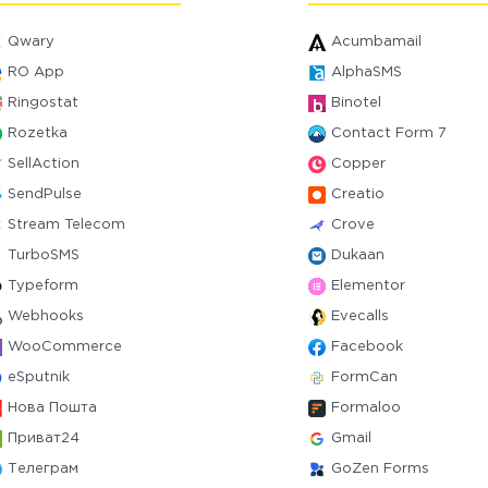
Qwary
Acumbamail
RO App
AlphaSMS
Ringostat
Binotel
Rozetka
Contact Form 7
SellAction
Copper
SendPulse
Creatio
Stream Telecom
Crove
TurboSMS
Dukaan
Typeform
Elementor
Webhooks
Evecalls
WooCommerce
Facebook
eSputnik
FormCan
Нова Пошта
Formaloo
Приват24
Gmail
Телеграм
GoZen Forms