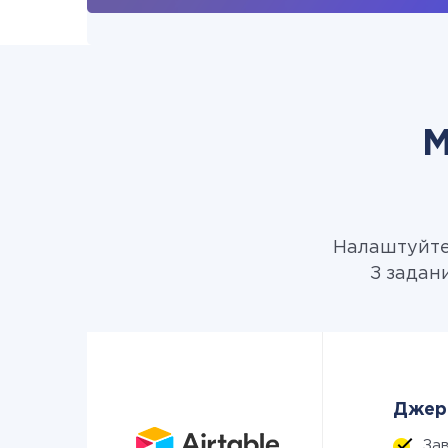
М
Налаштуйте 
З задани
Джере
За