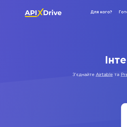
Для кого?
Гот
Інте
З'єднайте
Airtable
та
Pr