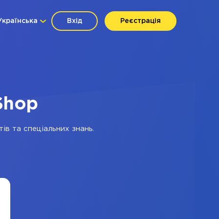
Українська
Вхід
Реєстрація
aShop
ів та спеціальних знань.