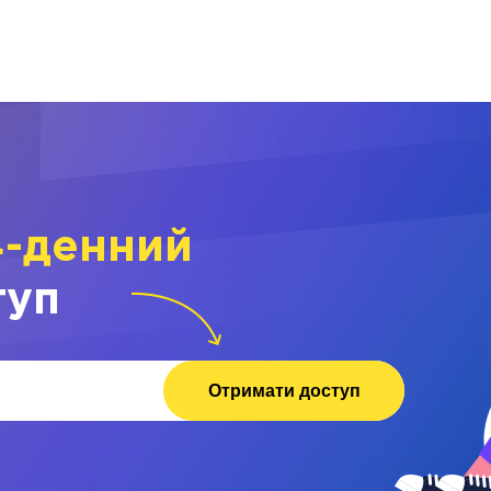
4-денний
туп
Отримати доступ