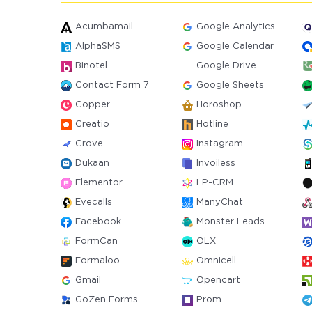
Acumbamail
Google Analytics
AlphaSMS
Google Calendar
Binotel
Google Drive
Contact Form 7
Google Sheets
Copper
Horoshop
Creatio
Hotline
Crove
Instagram
Dukaan
Invoiless
Elementor
LP-CRM
Evecalls
ManyChat
Facebook
Monster Leads
FormCan
OLX
Formaloo
Omnicell
Gmail
Opencart
GoZen Forms
Prom