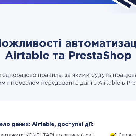
ожливості автоматизац
Airtable та PrestaShop
одноразово правила, за якими будуть працюв
м інтервалом передавайте дані з Airtable в Pr
ло даних: Airtable, доступні дії:
вантажити КОМЕНТАРІ до запису (нові)
Завант