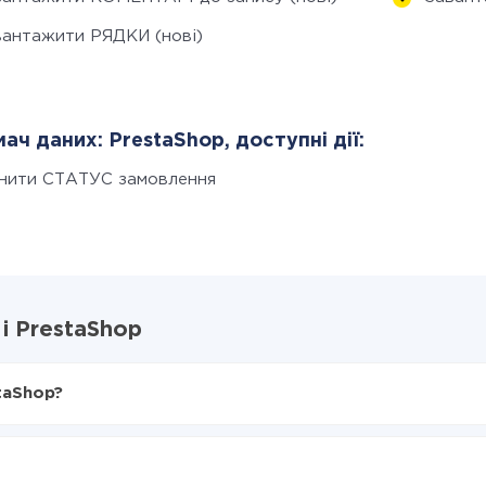
вантажити РЯДКИ (нові)
ач даних: PrestaShop, доступні дії:
інити СТАТУС замовлення
 і PrestaShop
staShop?
X-Drive
restaShop