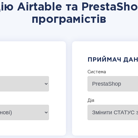
ію Airtable та PrestaSh
програмістів
ПРИЙМАЧ ДА
Система
Дія