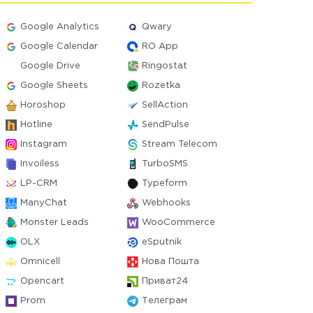
Google Analytics
Qwary
Google Calendar
RO App
Google Drive
Ringostat
Google Sheets
Rozetka
Horoshop
SellAction
Hotline
SendPulse
Instagram
Stream Telecom
Invoiless
TurboSMS
LP-CRM
Typeform
ManyChat
Webhooks
Monster Leads
WooCommerce
OLX
eSputnik
Omnicell
Нова Пошта
Opencart
Приват24
Prom
Телеграм