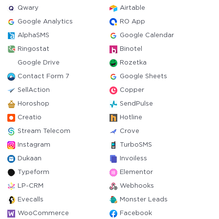
Qwary
Airtable
Google Analytics
RO App
AlphaSMS
Google Calendar
Ringostat
Binotel
Google Drive
Rozetka
Contact Form 7
Google Sheets
SellAction
Copper
Horoshop
SendPulse
Creatio
Hotline
Stream Telecom
Crove
Instagram
TurboSMS
Dukaan
Invoiless
Typeform
Elementor
LP-CRM
Webhooks
Evecalls
Monster Leads
WooCommerce
Facebook