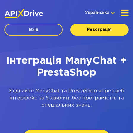
Українська
Вхід
Реєстрація
Інтеграція ManyChat +
PrestaShop
З'єднайте
ManyChat
та
PrestaShop
через веб
інтерфейс за 5 хвилин, без програмістів та
спеціальних знань.