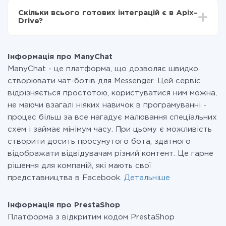
всіх тарифах доступний повністю весь функціонал.
Скільки всього готових інтеграцій є в Apix-
Ви оплачуєте лише кількість даних, які за фактом
Drive?
передаються з однієї вашої системи в іншу через
наш сервіс. Якщо у вас кількість даних в місяць
На даний час у нас готово 400+ інтеграцій крім
невелика, можете сміливо користуватися
ManyChat і PrestaShop
безкоштовним тарифом або перейти на платний,
Інформація про ManyChat
при необхідності. Детальніше про
тарифи
.
ManyChat - це платформа, що дозволяє швидко
створювати чат-ботів для Messenger. Цей сервіс
відрізняється простотою, користуватися ним можна,
не маючи взагалі ніяких навичок в програмуванні -
процес більш за все нагадує малювання спеціальних
схем і займає мінімум часу. При цьому є можливість
створити досить просунутого бота, здатного
відображати відвідувачам різний контент. Це гарне
рішення для компаній, які мають свої
представництва в Facebook.
Детальніше
Інформація про PrestaShop
Платформа з відкритим кодом PrestaShop