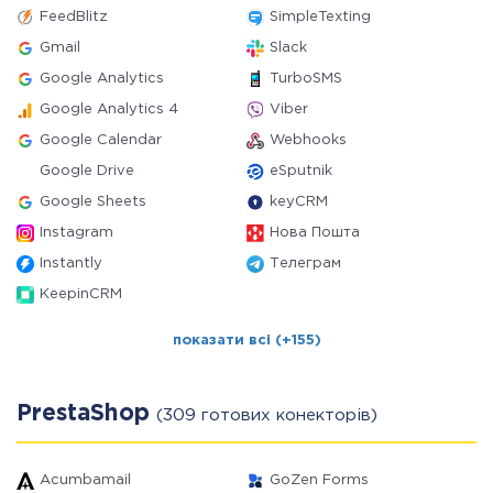
FeedBlitz
SimpleTexting
Gmail
Slack
Google Analytics
TurboSMS
Google Analytics 4
Viber
Google Calendar
Webhooks
Google Drive
eSputnik
Google Sheets
keyCRM
Instagram
Нова Пошта
Instantly
Телеграм
KeepinCRM
показати всі (+155)
PrestaShop
(309 готових конекторів)
Acumbamail
GoZen Forms