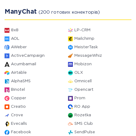
ManyChat
(200 готових конекторів)
8x8
LP-CRM
AOL
Mailchimp
AWeber
MeisterTask
ActiveCampaign
MessageWhiz
Acumbamail
Mobizon
Airtable
OLX
AlphaSMS
Omnicell
Binotel
Opencart
Copper
Prom
Creatio
RO App
Crove
Rozetka
Evecalls
SMS Club
Facebook
SendPulse