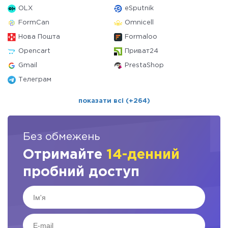
OLX
eSputnik
FormCan
Omnicell
Нова Пошта
Formaloo
Opencart
Приват24
Gmail
PrestaShop
Телеграм
показати всі (+264)
Без обмежень
Отримайте
14-денний
пробний доступ