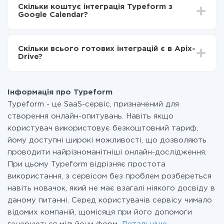
інтеграцію, час налаштування може відрізнятися і
Тепер дані будуть автоматично передаватися з
Скільки коштує інтеграція Typeform з
становити від 5-ти до 30-хвилин. У середньому
Typeform в Google Calendar
Google Calendar?
налаштування займає 10-15 хвилин.
За саму інтеграцію нічого платити не потрібно і на
всіх тарифах доступний повністю весь функціонал.
Скільки всього готових інтеграцій є в Apix-
Ви оплачуєте лише кількість даних, які за фактом
Drive?
передаються з однієї вашої системи в іншу через
наш сервіс. Якщо у вас кількість даних в місяць
На даний час у нас готово 400+ інтеграцій крім
невелика, можете сміливо користуватися
Typeform і Google Calendar
безкоштовним тарифом або перейти на платний,
Інформація про Typeform
при необхідності. Детальніше про
тарифи
.
Typeform - це SaaS-сервіс, призначений для
створення онлайн-опитувань. Навіть якщо
користувач використовує безкоштовний тариф,
йому доступні широкі можливості, що дозволяють
проводити найрізноманітніші онлайн-дослідження.
При цьому Typeform відрізняє простота
використання, з сервісом без проблем розбереться
навіть новачок, який не має взагалі ніякого досвіду в
даному питанні. Серед користувачів сервісу чимало
відомих компаній, щомісяця при його допомоги