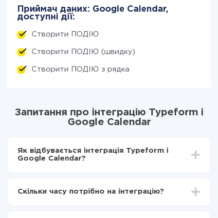
Приймач даних: Google Calendar,
доступні дії:
Створити ПОДІЮ
Створити ПОДІЮ (швидку)
Створити ПОДІЮ з рядка
Запитання про інтеграцію Typeform і
Google Calendar
Як відбувається інтеграція Typeform і
Google Calendar?
Для початку потрібно
зареєструватися в ApiX-
Drive
Скільки часу потрібно на інтеграцію?
Вибираєте які дані передавати з Typeform в
Google Calendar
Залежно від системи, з якої ви будете робити
Включаєте автооновлення