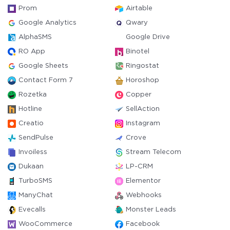
Prom
Airtable
Google Analytics
Qwary
AlphaSMS
Google Drive
RO App
Binotel
Google Sheets
Ringostat
Contact Form 7
Horoshop
Rozetka
Copper
Hotline
SellAction
Creatio
Instagram
SendPulse
Crove
Invoiless
Stream Telecom
Dukaan
LP-CRM
TurboSMS
Elementor
ManyChat
Webhooks
Evecalls
Monster Leads
WooCommerce
Facebook