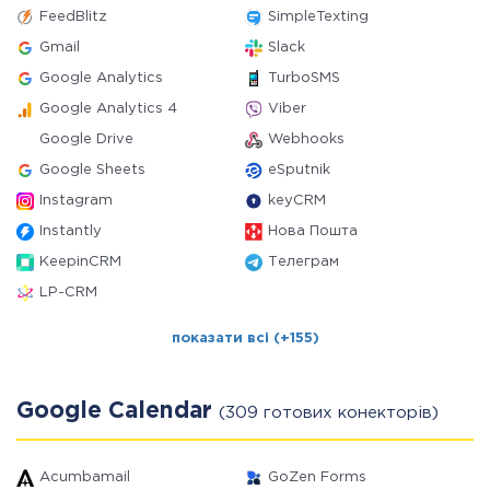
FeedBlitz
SimpleTexting
Gmail
Slack
Google Analytics
TurboSMS
Google Analytics 4
Viber
Google Drive
Webhooks
Google Sheets
eSputnik
Instagram
keyCRM
Instantly
Нова Пошта
KeepinCRM
Телеграм
LP-CRM
показати всі (+155)
Google Calendar
(309 готових конекторів)
Acumbamail
GoZen Forms