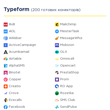
Typeform
(200 готових конекторів)
8x8
Mailchimp
AOL
MeisterTask
AWeber
MessageWhiz
ActiveCampaign
Mobizon
Acumbamail
OLX
Airtable
Omnicell
AlphaSMS
Opencart
Binotel
PrestaShop
Copper
Prom
Creatio
RO App
Crove
Rozetka
Evecalls
SMS Club
Facebook
SendPulse