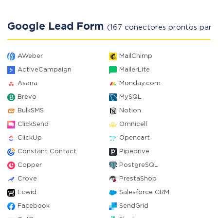
Google Lead Form
(167 conectores prontos para 
AWeber
MailChimp
ActiveCampaign
MailerLite
Asana
Monday.com
Brevo
MySQL
BulkSMS
Notion
ClickSend
Omnicell
ClickUp
Opencart
Constant Contact
Pipedrive
Copper
PostgreSQL
Crove
PrestaShop
Ecwid
Salesforce CRM
Facebook
SendGrid