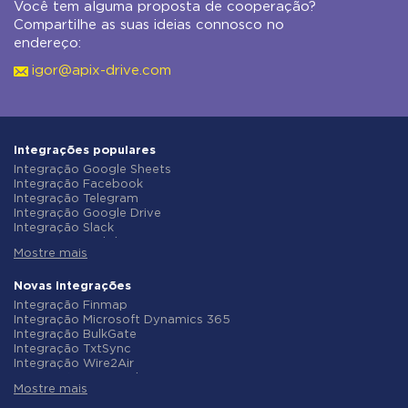
Você tem alguma proposta de cooperação?
Compartilhe as suas ideias connosco no
endereço:
igor@apix-drive.com
Integrações populares
Integração Google Sheets
Integração Facebook
Integração Telegram
Integração Google Drive
Integração Slack
Integração MailChimp
Mostre mais
Integração Gmail
Integração Trello
Integração ClickUp
Novas integrações
Integração Airtable
Integração Finmap
Integração Google Contacts
Integração Microsoft Dynamics 365
Integração OpenAI (ChatGPT)
Integração BulkGate
Integração Instagram
Integração TxtSync
Integração ActiveCampaign
Integração Wire2Air
Integração Typeform
Integração Corezoid
Integração Salesforce CRM
Mostre mais
Integração Infobip
Integração Monday.com
Integração Instasent