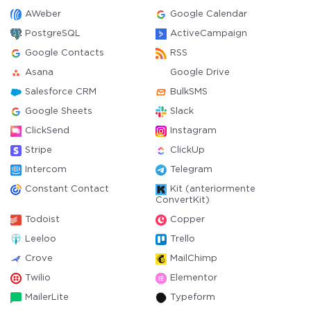
AWeber
Google Calendar
PostgreSQL
ActiveCampaign
Google Contacts
RSS
Asana
Google Drive
Salesforce CRM
BulkSMS
Google Sheets
Slack
ClickSend
Instagram
Stripe
ClickUp
Intercom
Telegram
Constant Contact
Kit (anteriormente
ConvertKit)
Todoist
Copper
Leeloo
Trello
Crove
MailChimp
Twilio
Elementor
MailerLite
Typeform