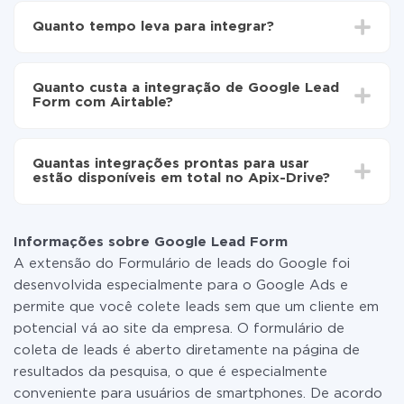
Escolha quais dados transferir de Google Lead
Quanto tempo leva para integrar?
Form para Airtable
Ative a atualização automática
Dependendo do sistema com o qual você vai integrar,
Agora os dados serão transferidos
o tempo de configuração pode variar e estar entre 5 e
automaticamente de Google Lead Form para
Quanto custa a integração de Google Lead
30 minutos. Em média, a configuração leva de 10 a 15
Airtable
Form com Airtable?
minutos.
Não é preciso pagar nada pela integração em si, e
todas as funcionalidades estão disponíveis em todas
Quantas integrações prontas para usar
as tarifas. Você paga apenas pela quantidade de
estão disponíveis em total no Apix-Drive?
dados que é realmente transferida de um de seus
sistemas para outro por meio do nosso serviço. Se
No momento, temos prontas para usar296 +
você tem uma pequena quantidade de dados por mês,
integrações, além de Google Lead Form e Airtable
pode usar com segurança um plano de tarifa gratuita
Informações sobre Google Lead Form
ou mudar para um de pago, se necessário. Mais
A extensão do Formulário de leads do Google foi
detalhes sobre
tarifas
.
desenvolvida especialmente para o Google Ads e
permite que você colete leads sem que um cliente em
potencial vá ao site da empresa. O formulário de
coleta de leads é aberto diretamente na página de
resultados da pesquisa, o que é especialmente
conveniente para usuários de smartphones. De acordo