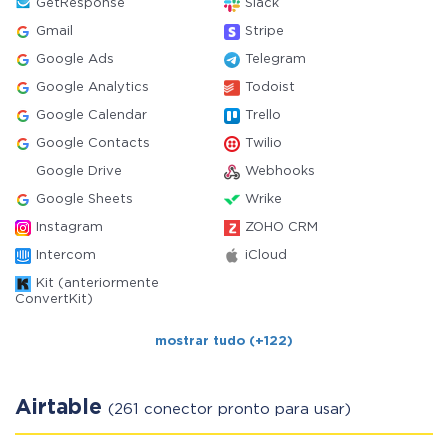
GetResponse
Slack
Gmail
Stripe
Google Ads
Telegram
Google Analytics
Todoist
Google Calendar
Trello
Google Contacts
Twilio
Google Drive
Webhooks
Google Sheets
Wrike
Instagram
ZOHO CRM
Intercom
iCloud
Kit (anteriormente
ConvertKit)
mostrar tudo (+122)
Airtable
(261 conector pronto para usar)