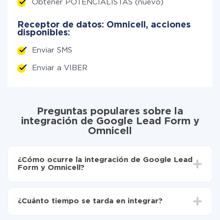
Obtener POTENCIALISTAS (nuevo)
Receptor de datos: Omnicell, acciones
disponibles:
Enviar SMS
Enviar a VIBER
Preguntas populares sobre la
integración de Google Lead Form y
Omnicell
¿Cómo ocurre la integración de Google Lead
Form y Omnicell?
Para empezar es necesario
registrarse en ApiX-
Drive
¿Cuánto tiempo se tarda en integrar?
Elija qué datos transferir de Google Lead Form a
Omnicell
Dependiendo del sistema con el que usted hará la