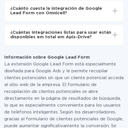
Active la actualización automática
integración, el tiempo de configuración puede variar y
Ahora los datos se transferirán automáticamente
¿Cuánto cuesta la integración de Google
oscilar entre 5 y 30 minutos. En promedio, la
de Google Lead Form a Omnicell
Lead Form con Omnicell?
configuración tarda entre 10 y 15 minutos.
No es necesario pagar nada por la integración en sí, y
toda las funcionalidades están disponibles en todas las
¿Cuántas integraciones listas para usar están
tarifas. Usted solo paga por la cantidad de datos que
disponibles em total em Apix-Drive?
realmente se transfieren de uno de sus sistemas a otro
a través de nuestro servicio. Si usted tiene una
Por el momento, tenemos listas para usar296 +
pequeña cantidad de datos por mes, puede usar de
integraciones además de Google Lead Form y
manera segura un plan de tarifa gratuita o cambiar a
Información sobre Google Lead Form
Omnicell
uno de pago, si es necesario. Más detalles sobre
La extensión Google Lead Form está especialmente
tarifas
.
diseñada para Google Ads y le permite recopilar
clientes potenciales sin que un cliente potencial acceda
al sitio web de la empresa. El formulario de
recopilación de clientes potenciales se abre
directamente en la página de resultados de búsqueda,
lo que es especialmente conveniente para los usuarios
de teléfonos inteligentes. Según los desarrolladores,
gracias al formulario de clientes potenciales de Google,
puede aumentar significativamente la conversión. Se