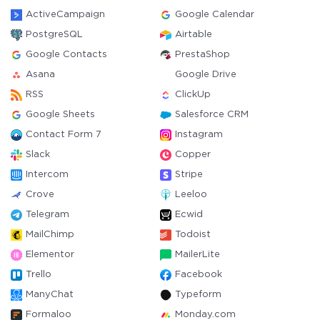
ActiveCampaign
Google Calendar
PostgreSQL
Airtable
Google Contacts
PrestaShop
Asana
Google Drive
RSS
ClickUp
Google Sheets
Salesforce CRM
Contact Form 7
Instagram
Slack
Copper
Intercom
Stripe
Crove
Leeloo
Telegram
Ecwid
MailChimp
Todoist
Elementor
MailerLite
Trello
Facebook
ManyChat
Typeform
Formaloo
Monday.com