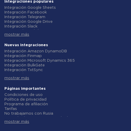
Integraciones populares
Integración Google Sheets
Integración Facebook
Integración Telegram
Integración Google Drive
Integración Slack
Integración MailChimp
mostrar más
Integración Gmail
Integración Trello
Integración ClickUp
Nuevas integraciones
Integración Airtable
Integración Amazon DynamoDB
Integración Google Contacts
Integración Finmap
Integración OpenAI (ChatGPT)
Integración Microsoft Dynamics 365
Integración Instagram
Integración BulkGate
Integración ActiveCampaign
Integración TxtSync
Integración Typeform
Integración Wire2Air
Integración Salesforce CRM
mostrar más
Integración Corezoid
Integración Monday.com
Integración Infobip
Integración Notion
Integración Instasent
Páginas importantes
Integración Stripe
Integración AtomPark
Condiciones de uso
Integración AWeber
Integración TXTImpact
Política de privacidad
Integración Asana
Integración Campaign Monitor
Programa de afiliación
Integración ZOHO CRM
Integración CM.com
Tarifas
Integración Webhooks
Integración D7 Networks
No trabajamos con Rusia
Integración GetResponse
Integración SMS.to
Acuerdo de procesamiento de datos
Integración WooCommerce
Integración SMSGlobal
mostrar más
Politica de reembolso
Integración Pipedrive
Integración Textlocal
Desarrollo individual
Integración Google Calendar
Integración ShoutOUT