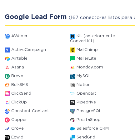
Google Lead Form
(167 conectores listos para us
AWeber
Kit (anteriormente
ConvertKit)
ActiveCampaign
MailChimp
Airtable
MailerLite
Asana
Monday.com
Brevo
MySQL
BulkSMS
Notion
ClickSend
Opencart
ClickUp
Pipedrive
Constant Contact
PostgreSQL
Copper
PrestaShop
Crove
Salesforce CRM
Ecwid
SendGrid