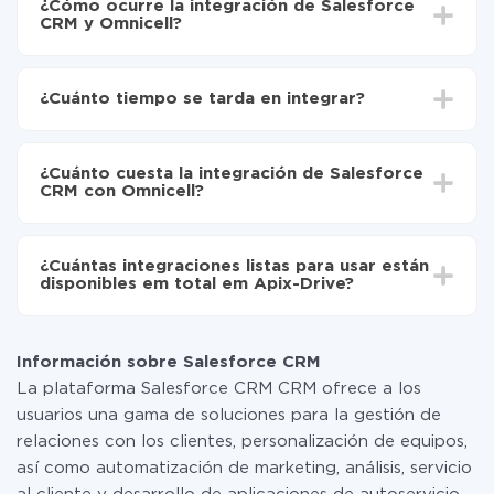
¿Cómo ocurre la integración de Salesforce
CRM y Omnicell?
Para empezar es necesario
registrarse en ApiX-
Drive
¿Cuánto tiempo se tarda en integrar?
Elija qué datos transferir de Salesforce CRM a
Omnicell
Dependiendo del sistema con el que usted hará la
Active la actualización automática
integración, el tiempo de configuración puede variar y
Ahora los datos se transferirán automáticamente
¿Cuánto cuesta la integración de Salesforce
oscilar entre 5 y 30 minutos. En promedio, la
de Salesforce CRM a Omnicell
CRM con Omnicell?
configuración tarda entre 10 y 15 minutos.
No es necesario pagar nada por la integración en sí, y
toda las funcionalidades están disponibles en todas las
¿Cuántas integraciones listas para usar están
tarifas. Usted solo paga por la cantidad de datos que
disponibles em total em Apix-Drive?
realmente se transfieren de uno de sus sistemas a otro
a través de nuestro servicio. Si usted tiene una
Por el momento, tenemos listas para usar296 +
pequeña cantidad de datos por mes, puede usar de
integraciones además de Salesforce CRM y Omnicell
manera segura un plan de tarifa gratuita o cambiar a
Información sobre Salesforce CRM
uno de pago, si es necesario. Más detalles sobre
La plataforma Salesforce CRM CRM ofrece a los
tarifas
.
usuarios una gama de soluciones para la gestión de
relaciones con los clientes, personalización de equipos,
así como automatización de marketing, análisis, servicio