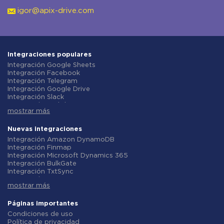
igor@apix-drive.com
Integraciones populares
Integración Google Sheets
Integración Facebook
Integración Telegram
Integración Google Drive
Integración Slack
Integración MailChimp
mostrar más
Integración Gmail
Integración Trello
Integración ClickUp
Nuevas integraciones
Integración Airtable
Integración Amazon DynamoDB
Integración Google Contacts
Integración Finmap
Integración OpenAI (ChatGPT)
Integración Microsoft Dynamics 365
Integración Instagram
Integración BulkGate
Integración ActiveCampaign
Integración TxtSync
Integración Typeform
Integración Wire2Air
Integración Salesforce CRM
mostrar más
Integración Corezoid
Integración Monday.com
Integración Infobip
Integración Notion
Integración Instasent
Páginas importantes
Integración Stripe
Integración AtomPark
Condiciones de uso
Integración AWeber
Integración TXTImpact
Política de privacidad