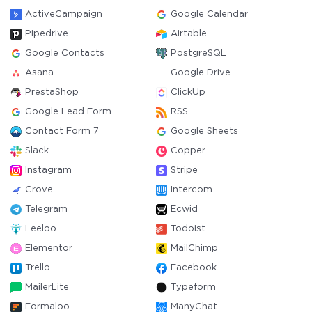
ActiveCampaign
Google Calendar
Pipedrive
Airtable
Google Contacts
PostgreSQL
Asana
Google Drive
PrestaShop
ClickUp
Google Lead Form
RSS
Contact Form 7
Google Sheets
Slack
Copper
Instagram
Stripe
Crove
Intercom
Telegram
Ecwid
Leeloo
Todoist
Elementor
MailChimp
Trello
Facebook
MailerLite
Typeform
Formaloo
ManyChat