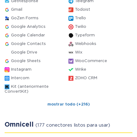
GetResponse
Telegram
Gmail
Todoist
GoZen Forms
Trello
Google Analytics
Twilio
Google Calendar
Typeform
Google Contacts
Webhooks
Google Drive
Wix
Google Sheets
WooCommerce
Instagram
Wrike
Intercom
ZOHO CRM
Kit (anteriormente
ConvertKit)
mostrar todo (+216)
Omnicell
(177 conectores listos para usar)