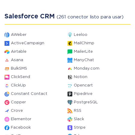
Salesforce CRM
(261 conector listo para usar)
AWeber
Leeloo
ActiveCampaign
MailChimp
Airtable
MailerLite
Asana
ManyChat
BulkSMS
Monday.com
ClickSend
Notion
ClickUp
Opencart
Constant Contact
Pipedrive
Copper
PostgreSQL
Crove
RSS
Elementor
Slack
Facebook
Stripe