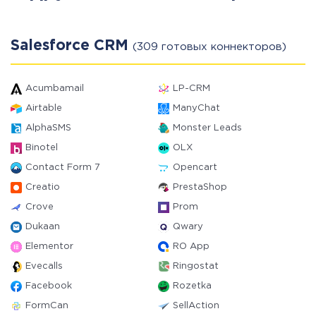
Salesforce CRM
(309 готовых коннекторов)
Acumbamail
LP-CRM
Airtable
ManyChat
AlphaSMS
Monster Leads
Binotel
OLX
Contact Form 7
Opencart
Creatio
PrestaShop
Crove
Prom
Dukaan
Qwary
Elementor
RO App
Evecalls
Ringostat
Facebook
Rozetka
FormCan
SellAction