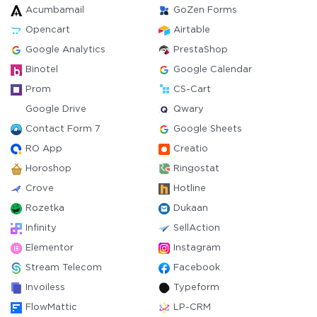
Acumbamail
GoZen Forms
Opencart
Airtable
Google Analytics
PrestaShop
Binotel
Google Calendar
Prom
CS-Cart
Google Drive
Qwary
Contact Form 7
Google Sheets
RO App
Creatio
Horoshop
Ringostat
Crove
Hotline
Rozetka
Dukaan
Infinity
SellAction
Elementor
Instagram
Stream Telecom
Facebook
Invoiless
Typeform
FlowMattic
LP-CRM