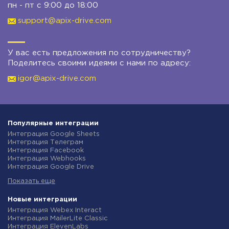
пн - пт с 9:00 до 18:00
support@apix-drive.com
У вас есть предложения по сотрудничеству?
Поделитесь своими идеями с нами по адресу:
igor@apix-drive.com
Популярные интеграции
Интеграция Google Sheets
Интеграция Телеграм
Интеграция Facebook
Интеграция Webhooks
Интеграция Google Drive
Интеграция Opencart
Показать еще
Интеграция Gmail
Интеграция Rozetka
Интеграция Новая Почта
Новые интеграции
Интеграция Binotel
Интеграция Webex Interact
Интеграция OpenAI (ChatGPT)
Интеграция MailerLite Classic
Интеграция Prom
Интеграция ElevenLabs