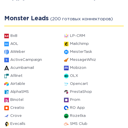
Monster Leads
(200 готовых коннекторов)
8x8
LP-CRM
AOL
Mailchimp
AWeber
MeisterTask
ActiveCampaign
MessageWhiz
Acumbamail
Mobizon
Afilnet
OLX
Airtable
Opencart
AlphaSMS
PrestaShop
Binotel
Prom
Creatio
RO App
Crove
Rozetka
Evecalls
SMS Club