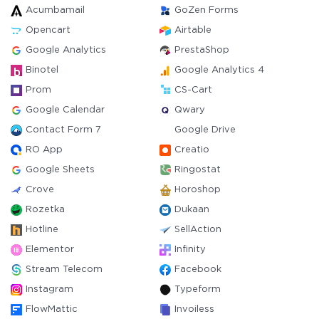
Acumbamail
GoZen Forms
Opencart
Airtable
Google Analytics
PrestaShop
Binotel
Google Analytics 4
Prom
CS-Cart
Google Calendar
Qwary
Contact Form 7
Google Drive
RO App
Creatio
Google Sheets
Ringostat
Crove
Horoshop
Rozetka
Dukaan
Hotline
SellAction
Elementor
Infinity
Stream Telecom
Facebook
Instagram
Typeform
FlowMattic
Invoiless