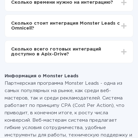
Сколько времени нужно на интеграцию?
Выбираете какие данные передавать из Monster
Leads в Omnicell
В зависимости от системы, с которой вы будете
Включаете автообновление
делать интеграцию, время настройки может
Теперь данные будут автоматически
Сколько стоит интеграция Monster Leads с
отличаться и составлять от 5-ти до 30-минут. В
передаваться из Monster Leads в Omnicell
Omnicell?
среднем настройка занимает 10-15 минут.
За саму интеграцию ничего платить не нужно и на
всех тарифах доступен полностью весь
Сколько всего готовых интеграций
функционал. Вы оплачиваете только количество
доступно в Apix-Drive?
данных, которые по факту передаются из одной
вашей системы в другую через наш сервис. Если у
На данный момент у нас готово 400+ интеграций
вас количество данных в месяц небольшое, можете
помимо Monster Leads и Omnicell
смело пользоваться бесплатным тарифом или
Информация о Monster Leads
перейти на платный, при необходимости. Подробнее
Партнерская программа Monster Leads - одна из
о
тарифах
.
самых популярных на рынке, как среди веб-
мастеров, так и среди рекламодателей. Система
работает по принципу CPA (Cost Per Action), что
приводит, в конечном итоге, к росту числа
конверсий. Веб-мастерам система предлагает
гибкие условия сотрудничества, удобные
инструменты для работы, техническую поддержку и