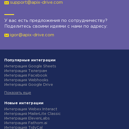
support@apix-drive.com
У вас есть предложения по сотрудничеству?
Поделитесь своими идеями с нами по адресу:
igor@apix-drive.com
Популярные интеграции
Интеграция Google Sheets
Интеграция Телеграм
Интеграция Facebook
Интеграция Webhooks
Интеграция Google Drive
Интеграция Opencart
Показать еще
Интеграция Gmail
Интеграция Rozetka
Интеграция Новая Почта
Новые интеграции
Интеграция Binotel
Интеграция Webex Interact
Интеграция OpenAI (ChatGPT)
Интеграция MailerLite Classic
Интеграция Prom
Интеграция ElevenLabs
Интеграция Приват24
Интеграция Fathom.ai
Интеграция OLX
Интеграция TidyCal