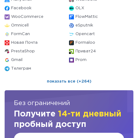
Facebook
OLX
WooCommerce
FlowMattic
Omnicell
eSputnik
FormCan
Opencart
Новая Почта
Formaloo
PrestaShop
Приват24
Gmail
Prom
Телеграм
показать все (+264)
Без ограничений
Получите
14-ти дневный
пробный доступ