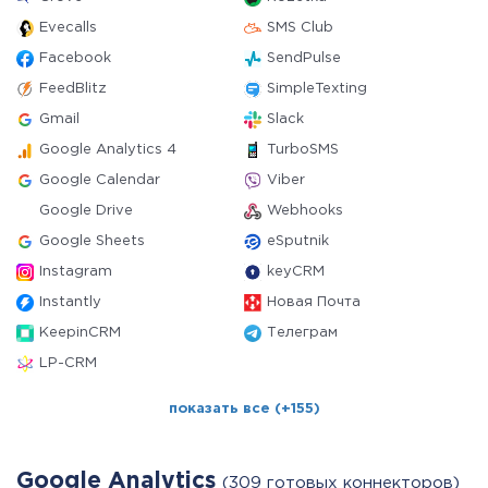
Evecalls
SMS Club
Facebook
SendPulse
FeedBlitz
SimpleTexting
Gmail
Slack
Google Analytics 4
TurboSMS
Google Calendar
Viber
Google Drive
Webhooks
Google Sheets
eSputnik
Instagram
keyCRM
Instantly
Новая Почта
KeepinCRM
Телеграм
LP-CRM
показать все (+155)
Google Analytics
(309 готовых коннекторов)