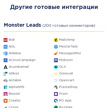
Другие готовые интеграции
Monster Leads
(200 готовых коннекторов)
8x8
Mailchimp
AOL
MeisterTask
AWeber
MessageWhiz
ActiveCampaign
Mobizon
Acumbamail
OLX
Afilnet
Omnicell
Airtable
Opencart
AlphaSMS
PrestaShop
Binotel
Prom
Creatio
RO App
Crove
Rozetka