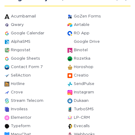
Acumbamail
GoZen Forms
Qwary
Airtable
Google Calendar
RO App
AlphaSMS
Google Drive
Ringostat
Binotel
Google Sheets
Rozetka
Contact Form 7
Horoshop
SellAction
Creatio
Hotline
SendPulse
Crove
Instagram
Stream Telecom
Dukaan
Invoiless
TurboSMS
Elementor
LP-CRM
Typeform
Evecalls
ManyChat
Webhooks