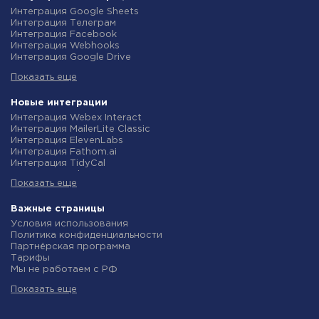
Интеграция Google Sheets
Интеграция Телеграм
Интеграция Facebook
Интеграция Webhooks
Интеграция Google Drive
Интеграция Opencart
Показать еще
Интеграция Gmail
Интеграция Rozetka
Интеграция Новая Почта
Новые интеграции
Интеграция Binotel
Интеграция Webex Interact
Интеграция OpenAI (ChatGPT)
Интеграция MailerLite Classic
Интеграция Prom
Интеграция ElevenLabs
Интеграция Приват24
Интеграция Fathom.ai
Интеграция OLX
Интеграция TidyCal
Интеграция TurboSMS
Интеграция Olostep
Интеграция SendPulse
Показать еще
Интеграция Gist
Интеграция Horoshop
Интеграция Gyazo
Интеграция Stream Telecom
Интеграция Straico
Важные страницы
Интеграция Instagram
Интеграция Rows
Условия использования
Интеграция Google Analytics
Интеграция Firecrawl
Политика конфиденциальности
Интеграция Creatio
Интеграция Binotel SmartCRM
Партнёрская программа
Интеграция Ringostat
Интеграция Perplexity AI
Тарифы
Интеграция Google Calendar
Интеграция Formbricks
Мы не работаем с РФ
Интеграция Airtable
Интеграция Smartlead
Политика возврата средств
Интеграция RO App
Интеграция Getsitecontrol
Показать еще
Индивидуальная разработка
Интеграция WooCommerce
Интеграция Woorise
Условия партнерской программы
Интеграция Crove
Интеграция Riddle
Новости