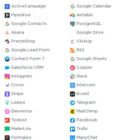
ActiveCampaign
Google Calendar
Pipedrive
Airtable
Google Contacts
PostgreSQL
Asana
Google Drive
PrestaShop
ClickUp
Google Lead Form
RSS
Contact Form 7
Google Sheets
Salesforce CRM
Copper
Instagram
Slack
Crove
Intercom
Stripe
Ecwid
Leeloo
Telegram
Elementor
MailChimp
Todoist
Facebook
MailerLite
Trello
Formaloo
ManyChat