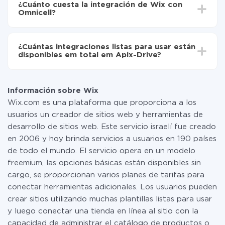
de Wix a Omnicell
¿Cuánto cuesta la integración de Wix con
oscilar entre 5 y 30 minutos. En promedio, la
Omnicell?
configuración tarda entre 10 y 15 minutos.
No es necesario pagar nada por la integración en sí, y
toda las funcionalidades están disponibles en todas las
¿Cuántas integraciones listas para usar están
tarifas. Usted solo paga por la cantidad de datos que
disponibles em total em Apix-Drive?
realmente se transfieren de uno de sus sistemas a otro
a través de nuestro servicio. Si usted tiene una
Por el momento, tenemos listas para usar296 +
pequeña cantidad de datos por mes, puede usar de
integraciones además de Wix y Omnicell
manera segura un plan de tarifa gratuita o cambiar a
Información sobre Wix
uno de pago, si es necesario. Más detalles sobre
Wix.com es una plataforma que proporciona a los
tarifas
.
usuarios un creador de sitios web y herramientas de
desarrollo de sitios web. Este servicio israelí fue creado
en 2006 y hoy brinda servicios a usuarios en 190 países
de todo el mundo. El servicio opera en un modelo
freemium, las opciones básicas están disponibles sin
cargo, se proporcionan varios planes de tarifas para
conectar herramientas adicionales. Los usuarios pueden
crear sitios utilizando muchas plantillas listas para usar
y luego conectar una tienda en línea al sitio con la
capacidad de administrar el catálogo de productos o