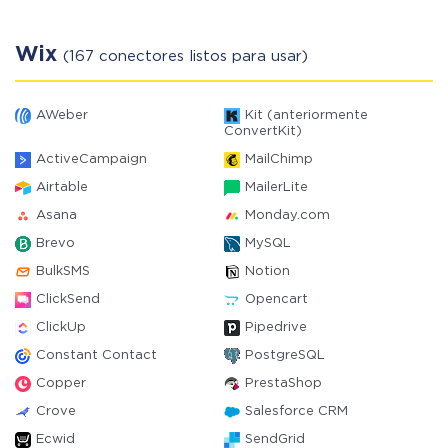
Wix
(167 conectores listos para usar)
AWeber
Kit (anteriormente
ConvertKit)
ActiveCampaign
MailChimp
Airtable
MailerLite
Asana
Monday.com
Brevo
MySQL
BulkSMS
Notion
ClickSend
Opencart
ClickUp
Pipedrive
Constant Contact
PostgreSQL
Copper
PrestaShop
Crove
Salesforce CRM
Ecwid
SendGrid