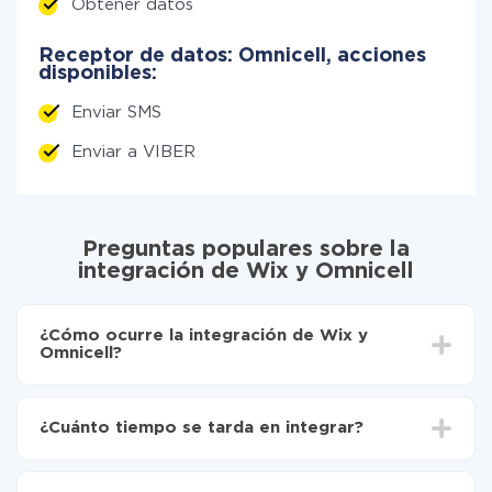
Obtener datos
Receptor de datos: Omnicell, acciones
disponibles:
Enviar SMS
Enviar a VIBER
Preguntas populares sobre la
integración de Wix y Omnicell
¿Cómo ocurre la integración de Wix y
Omnicell?
Para empezar es necesario
registrarse en ApiX-
Drive
¿Cuánto tiempo se tarda en integrar?
Elija qué datos transferir de Wix a Omnicell
Active la actualización automática
Dependiendo del sistema con el que usted hará la
Ahora los datos se transferirán automáticamente
integración, el tiempo de configuración puede variar y