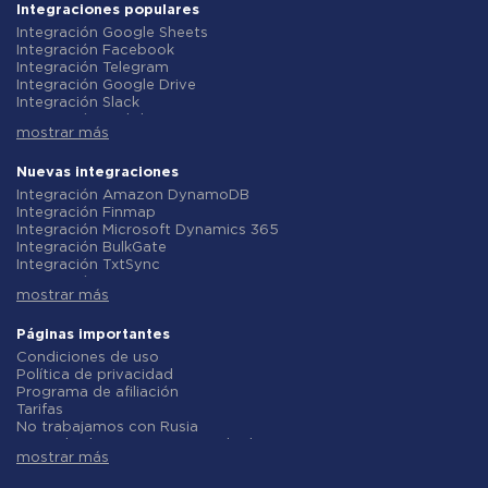
Integraciones populares
Integración Google Sheets
Integración Facebook
Integración Telegram
Integración Google Drive
Integración Slack
Integración MailChimp
mostrar más
Integración Gmail
Integración Trello
Integración ClickUp
Nuevas integraciones
Integración Airtable
Integración Amazon DynamoDB
Integración Google Contacts
Integración Finmap
Integración OpenAI (ChatGPT)
Integración Microsoft Dynamics 365
Integración Instagram
Integración BulkGate
Integración ActiveCampaign
Integración TxtSync
Integración Typeform
Integración Wire2Air
Integración Salesforce CRM
mostrar más
Integración Corezoid
Integración Monday.com
Integración Infobip
Integración Notion
Integración Instasent
Páginas importantes
Integración Stripe
Integración AtomPark
Condiciones de uso
Integración AWeber
Integración TXTImpact
Política de privacidad
Integración Asana
Integración Campaign Monitor
Programa de afiliación
Integración ZOHO CRM
Integración CM.com
Tarifas
Integración Webhooks
Integración D7 Networks
No trabajamos con Rusia
Integración GetResponse
Integración SMS.to
Acuerdo de procesamiento de datos
Integración WooCommerce
Integración SMSGlobal
mostrar más
Politica de reembolso
Integración Pipedrive
Integración Textlocal
Desarrollo individual
Integración Google Calendar