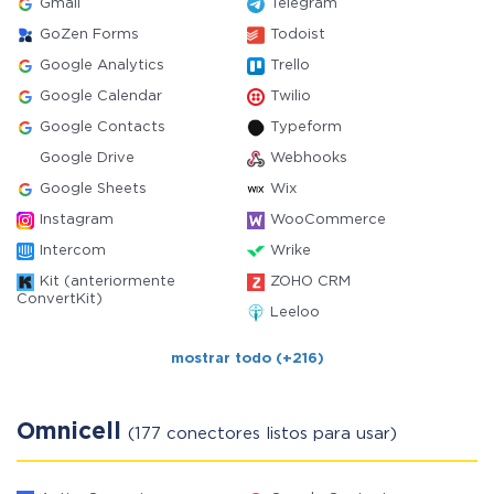
Gmail
Telegram
GoZen Forms
Todoist
Google Analytics
Trello
Google Calendar
Twilio
Google Contacts
Typeform
Google Drive
Webhooks
Google Sheets
Wix
Instagram
WooCommerce
Intercom
Wrike
Kit (anteriormente
ZOHO CRM
ConvertKit)
Leeloo
mostrar todo (+216)
Omnicell
(177 conectores listos para usar)