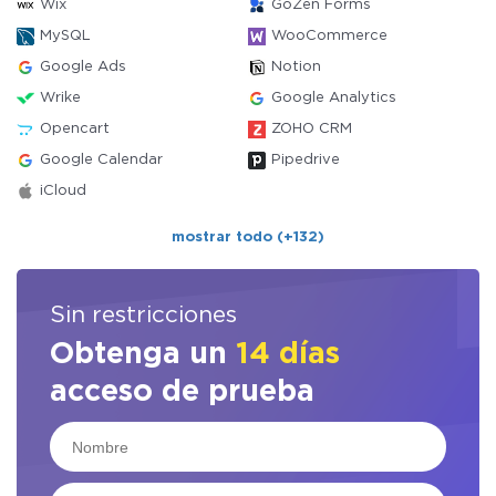
Wix
GoZen Forms
MySQL
WooCommerce
Google Ads
Notion
Wrike
Google Analytics
Opencart
ZOHO CRM
Google Calendar
Pipedrive
iCloud
mostrar todo (+132)
Sin restricciones
Obtenga un
14 días
acceso de prueba