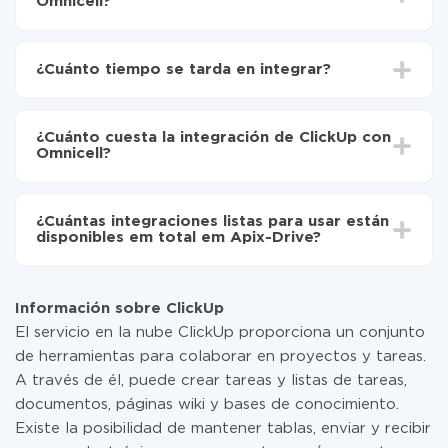
Omnicell?
Para empezar es necesario
registrarse en ApiX-
Drive
¿Cuánto tiempo se tarda en integrar?
Elija qué datos transferir de ClickUp a Omnicell
Active la actualización automática
Dependiendo del sistema con el que usted hará la
Ahora los datos se transferirán automáticamente
integración, el tiempo de configuración puede variar y
de ClickUp a Omnicell
¿Cuánto cuesta la integración de ClickUp con
oscilar entre 5 y 30 minutos. En promedio, la
Omnicell?
configuración tarda entre 10 y 15 minutos.
No es necesario pagar nada por la integración en sí, y
toda las funcionalidades están disponibles en todas las
¿Cuántas integraciones listas para usar están
tarifas. Usted solo paga por la cantidad de datos que
disponibles em total em Apix-Drive?
realmente se transfieren de uno de sus sistemas a otro
a través de nuestro servicio. Si usted tiene una
Por el momento, tenemos listas para usar296 +
pequeña cantidad de datos por mes, puede usar de
integraciones además de ClickUp y Omnicell
manera segura un plan de tarifa gratuita o cambiar a
Información sobre ClickUp
uno de pago, si es necesario. Más detalles sobre
El servicio en la nube ClickUp proporciona un conjunto
tarifas
.
de herramientas para colaborar en proyectos y tareas.
A través de él, puede crear tareas y listas de tareas,
documentos, páginas wiki y bases de conocimiento.
Existe la posibilidad de mantener tablas, enviar y recibir