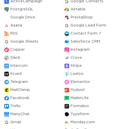
ActiveCampaign
Google Contacts
PostgreSQL
Airtable
Google Drive
PrestaShop
Asana
Google Lead Form
RSS
Contact Form 7
Google Sheets
Salesforce CRM
Copper
Instagram
Slack
Crove
Intercom
Stripe
Ecwid
Leeloo
Telegram
Elementor
MailChimp
Todoist
Facebook
MailerLite
Trello
Formaloo
ManyChat
Typeform
Gmail
Monday.com