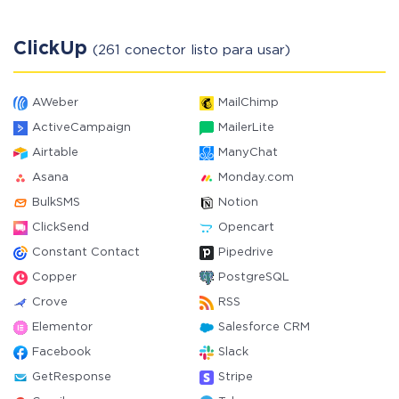
ClickUp
(261 conector listo para usar)
AWeber
MailChimp
ActiveCampaign
MailerLite
Airtable
ManyChat
Asana
Monday.com
BulkSMS
Notion
ClickSend
Opencart
Constant Contact
Pipedrive
Copper
PostgreSQL
Crove
RSS
Elementor
Salesforce CRM
Facebook
Slack
GetResponse
Stripe