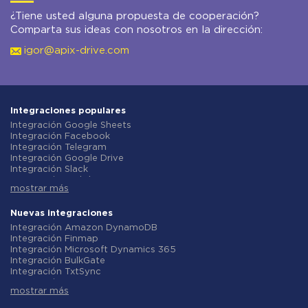
¿Tiene usted alguna propuesta de cooperación?
Comparta sus ideas con nosotros en la dirección:
igor@apix-drive.com
Integraciones populares
Integración Google Sheets
Integración Facebook
Integración Telegram
Integración Google Drive
Integración Slack
Integración MailChimp
mostrar más
Integración Gmail
Integración Trello
Integración ClickUp
Nuevas integraciones
Integración Airtable
Integración Amazon DynamoDB
Integración Google Contacts
Integración Finmap
Integración OpenAI (ChatGPT)
Integración Microsoft Dynamics 365
Integración Instagram
Integración BulkGate
Integración ActiveCampaign
Integración TxtSync
Integración Typeform
Integración Wire2Air
Integración Salesforce CRM
mostrar más
Integración Corezoid
Integración Monday.com
Integración Infobip