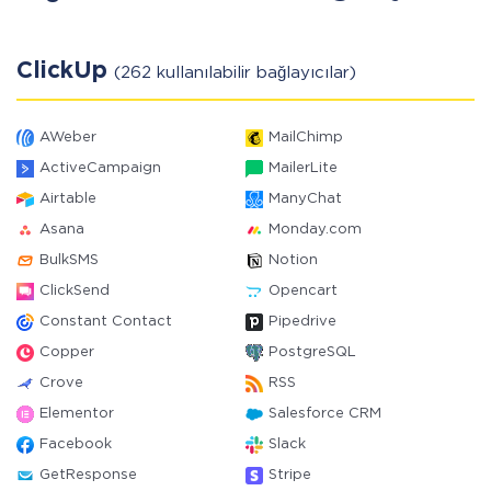
ClickUp
(262 kullanılabilir bağlayıcılar)
AWeber
MailChimp
ActiveCampaign
MailerLite
Airtable
ManyChat
Asana
Monday.com
BulkSMS
Notion
ClickSend
Opencart
Constant Contact
Pipedrive
Copper
PostgreSQL
Crove
RSS
Elementor
Salesforce CRM
Facebook
Slack
GetResponse
Stripe