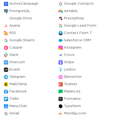
ActiveCampaign
Google Contacts
PostgreSQL
Airtable
Google Drive
PrestaShop
Asana
Google Lead Form
RSS
Contact Form 7
Google Sheets
Salesforce CRM
Copper
Instagram
Slack
Crove
Intercom
Stripe
Ecwid
Leeloo
Telegram
Elementor
MailChimp
Todoist
Facebook
MailerLite
Trello
Formaloo
ManyChat
Typeform
Gmail
Monday.com