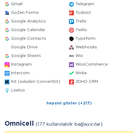
Gmail
Telegram
GoZen Forms
Todoist
Google Analytics
Trello
Google Calendar
Twilio
Google Contacts
Typeform
Google Drive
Webhooks
Google Sheets
Wix
Instagram
WooCommerce
Intercom
Wrike
Kit (eskiden ConvertKit)
ZOHO CRM
Leeloo
hepsini göster (+217)
Omnicell
(177 kullanılabilir bağlayıcılar)