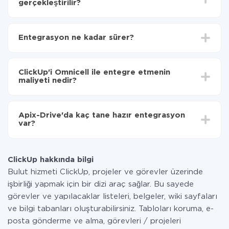
gerçekleştirilir?
İlk olarak,
'ı ApiX-Drive
'a kaydetmeniz gerekir.
ClickUp'den Omnicell'ye hangi verilerin aktarılacağını
Entegrasyon ne kadar sürer?
seçin
Otomatik güncellemeyi aç
Entegre etmek istediğiniz sisteme bağlı olarak kurulum
Artık veriler otomatik olarak ClickUp'den
süresi 5 ile 30 dakika arasında değişebilir. Ortalama
Omnicell'ye aktarılacaktır.
ClickUp'i Omnicell ile entegre etmenin
olarak, 10-15 dakika sürer.
maliyeti nedir?
Tüm işlevler tüm tarife planlarında mevcut olduğundan
entegrasyon için ödeme yapmanız gerekmez.
Apix-Drive'da kaç tane hazır entegrasyon
Hizmetimiz aracılığıyla yalnızca bir sisteminizden
var?
diğerine aktarılan veri miktarı için ödeme yaparsınız.
Ayda az miktarda veriye sahipseniz, ücretsiz bir plan
Şu anda ClickUp ve Omnicell yanında 297 +
kullanabilir ve gerekirse ücretli bir plana geçebilirsiniz.
entegrasyonlarımız var
tarifeleri
hakkında daha fazla bilgi.
ClickUp hakkında bilgi
Bulut hizmeti ClickUp, projeler ve görevler üzerinde
işbirliği yapmak için bir dizi araç sağlar. Bu sayede
görevler ve yapılacaklar listeleri, belgeler, wiki sayfaları
ve bilgi tabanları oluşturabilirsiniz. Tabloları koruma, e-
posta gönderme ve alma, görevleri / projeleri