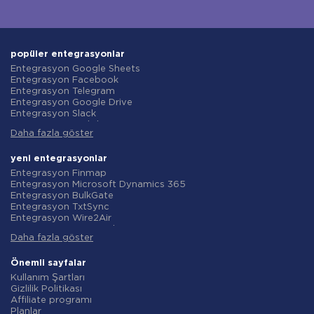
popüler entegrasyonlar
Entegrasyon Google Sheets
Entegrasyon Facebook
Entegrasyon Telegram
Entegrasyon Google Drive
Entegrasyon Slack
Entegrasyon MailChimp
Daha fazla göster
Entegrasyon Gmail
Entegrasyon Trello
Entegrasyon ClickUp
yeni entegrasyonlar
Entegrasyon Airtable
Entegrasyon Finmap
Entegrasyon Google Contacts
Entegrasyon Microsoft Dynamics 365
Entegrasyon OpenAI (ChatGPT)
Entegrasyon BulkGate
Entegrasyon Instagram
Entegrasyon TxtSync
Entegrasyon ActiveCampaign
Entegrasyon Wire2Air
Entegrasyon Typeform
Entegrasyon Corezoid
Entegrasyon Salesforce CRM
Daha fazla göster
Entegrasyon Infobip
Entegrasyon Monday.com
Entegrasyon Instasent
Entegrasyon Notion
Entegrasyon AtomPark
Önemli sayfalar
Entegrasyon Stripe
Entegrasyon TXTImpact
Kullanım Şartları
Entegrasyon AWeber
Entegrasyon Campaign Monitor
Gizlilik Politikası
Entegrasyon Asana
Entegrasyon CM.com
Affiliate programı
Entegrasyon ZOHO CRM
Entegrasyon D7 Networks
Planlar