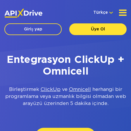
Türkçe
Giriş yap
Üye Ol
Entegrasyon ClickUp +
Omnicell
Birleştirmek
ClickUp
ve
Omnicell
herhangi bir
programlama veya uzmanlık bilgisi olmadan web
arayüzü üzerinden 5 dakika içinde.