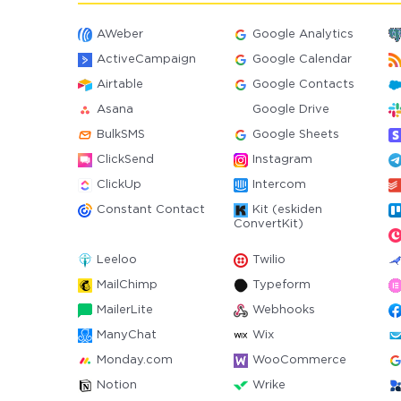
AWeber
Google Analytics
ActiveCampaign
Google Calendar
Airtable
Google Contacts
Asana
Google Drive
BulkSMS
Google Sheets
ClickSend
Instagram
ClickUp
Intercom
Constant Contact
Kit (eskiden
ConvertKit)
Leeloo
Twilio
MailChimp
Typeform
MailerLite
Webhooks
ManyChat
Wix
Monday.com
WooCommerce
Notion
Wrike