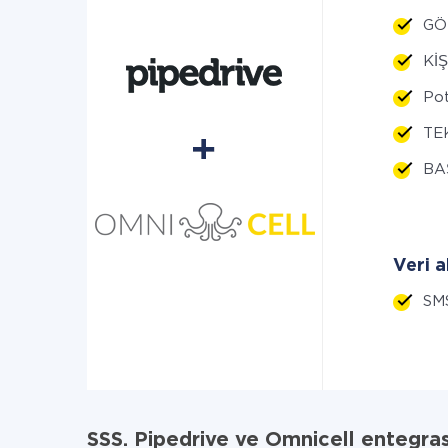
GÖR
KİŞ
Pot
TEK
BA
Veri a
SM
SSS. Pipedrive ve Omnicell entegra