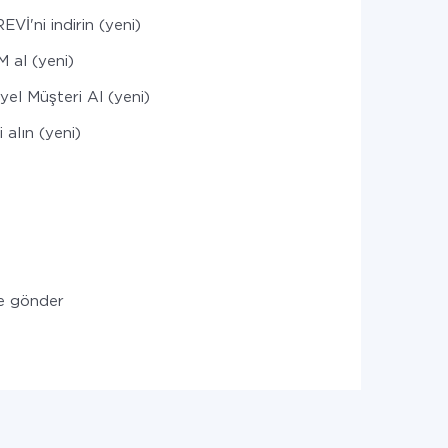
Vİ'ni indirin (yeni)
M al (yeni)
yel Müşteri Al (yeni)
ri alın (yeni)
e gönder