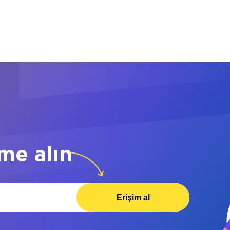
me alın
Erişim al