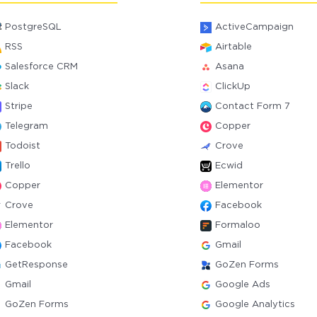
PostgreSQL
ActiveCampaign
RSS
Airtable
Salesforce CRM
Asana
Slack
ClickUp
Stripe
Contact Form 7
Telegram
Copper
Todoist
Crove
Trello
Ecwid
Copper
Elementor
Crove
Facebook
Elementor
Formaloo
Facebook
Gmail
GetResponse
GoZen Forms
Gmail
Google Ads
GoZen Forms
Google Analytics