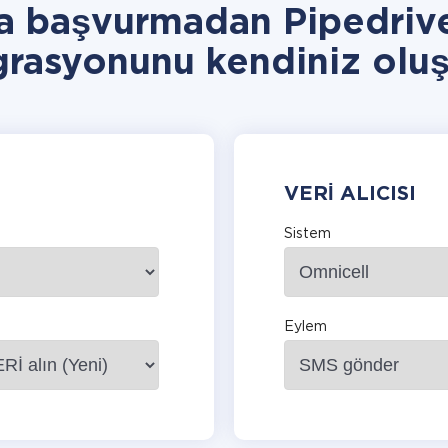
a başvurmadan Pipedriv
grasyonunu kendiniz oluş
VERI ALICISI
Sistem
Eylem