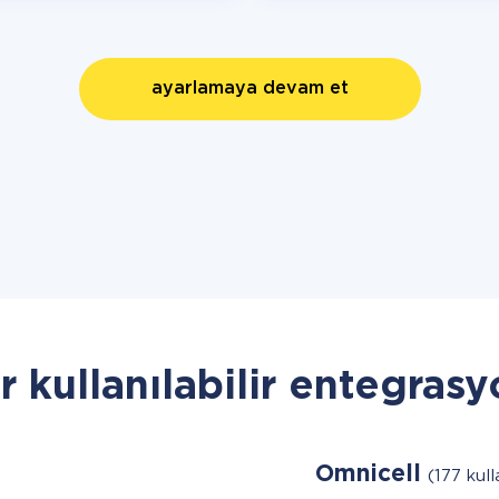
ayarlamaya devam et
r kullanılabilir entegrasy
Omnicell
(177 kull