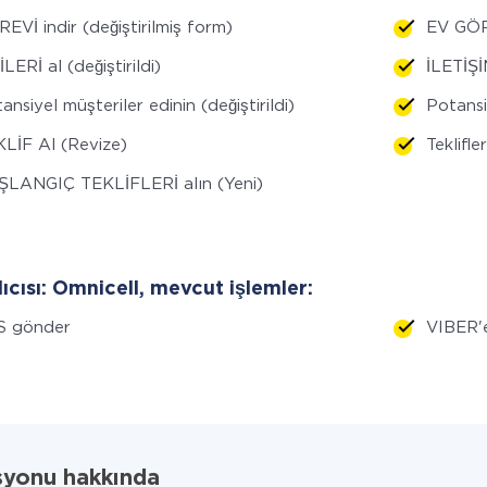
EVİ indir (değiştirilmiş form)
EV GÖRE
İLERİ al (değiştirildi)
İLETİŞİ
ansiyel müşteriler edinin (değiştirildi)
Potansi
LİF Al (Revize)
Teklifle
ŞLANGIÇ TEKLİFLERİ alın (Yeni)
lıcısı: Omnicell, mevcut işlemler:
S gönder
VIBER'
syonu hakkında