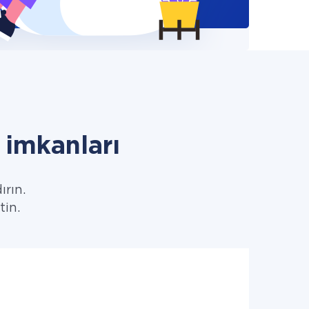
imkanları
ırın.
tin.