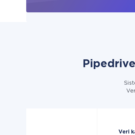
Pipedriv
Sist
Ver
Veri k