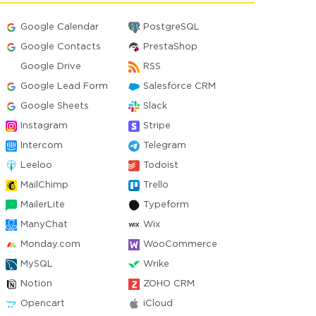
Google Calendar
PostgreSQL
Google Contacts
PrestaShop
Google Drive
RSS
Google Lead Form
Salesforce CRM
Google Sheets
Slack
Instagram
Stripe
Intercom
Telegram
Leeloo
Todoist
MailChimp
Trello
MailerLite
Typeform
ManyChat
Wix
Monday.com
WooCommerce
MySQL
Wrike
Notion
ZOHO CRM
Opencart
iCloud