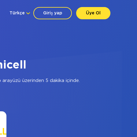
Türkçe
Giriş yap
Üye Ol
icell
arayüzü üzerinden 5 dakika içinde.