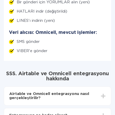
Bir gönderi için YORUMLAR alın (yeni)
HATLARI indir (değiştirildi)
LINES'ı indirin (yeni)
Veri alıcısı: Omnicell, mevcut işlemler:
SMS gönder
VIBER'e gönder
SSS. Airtable ve Omnicell entegrasyonu
hakkında
Airtable ve Omnicell entegrasyonu nasıl
gerçekleştirilir?
İlk olarak,
'ı ApiX-Drive
'a kaydetmeniz gerekir.
Airtable'den Omnicell'ye hangi verilerin aktarılacağını