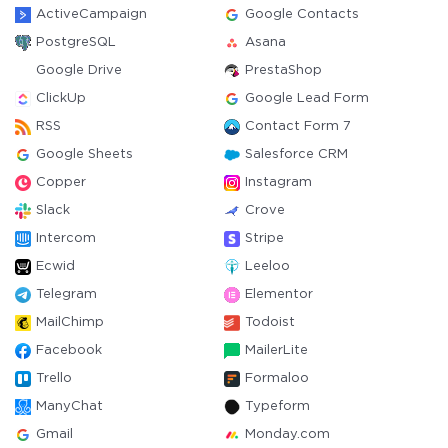
ActiveCampaign
Google Contacts
PostgreSQL
Asana
Google Drive
PrestaShop
ClickUp
Google Lead Form
RSS
Contact Form 7
Google Sheets
Salesforce CRM
Copper
Instagram
Slack
Crove
Intercom
Stripe
Ecwid
Leeloo
Telegram
Elementor
MailChimp
Todoist
Facebook
MailerLite
Trello
Formaloo
ManyChat
Typeform
Gmail
Monday.com