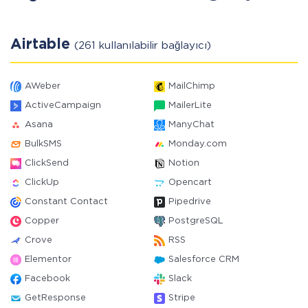
Airtable
(261 kullanılabilir bağlayıcı)
AWeber
MailChimp
ActiveCampaign
MailerLite
Asana
ManyChat
BulkSMS
Monday.com
ClickSend
Notion
ClickUp
Opencart
Constant Contact
Pipedrive
Copper
PostgreSQL
Crove
RSS
Elementor
Salesforce CRM
Facebook
Slack
GetResponse
Stripe