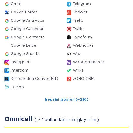
Gmail
Telegram
GoZen Forms
Todoist
Google Analytics
Trello
Google Calendar
Twilio
Google Contacts
Typeform
Google Drive
Webhooks
Google Sheets
Wix
Instagram
WooCommerce
Intercom
Wrike
Kit (eskiden ConvertKit)
ZOHO CRM
Leeloo
hepsini göster (+216)
Omnicell
(177 kullanılabilir bağlayıcılar)