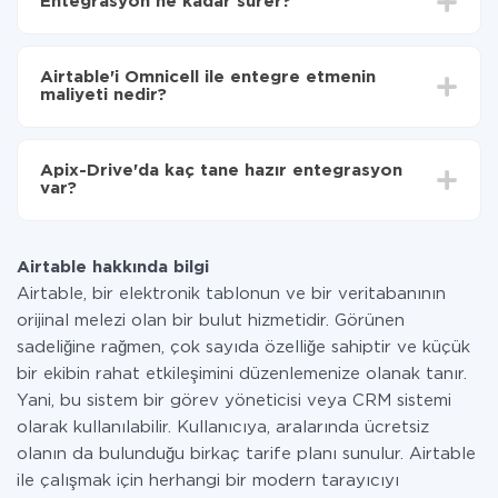
Entegrasyon ne kadar sürer?
seçin
Otomatik güncellemeyi aç
Entegre etmek istediğiniz sisteme bağlı olarak kurulum
Artık veriler otomatik olarak Airtable'den
süresi 5 ile 30 dakika arasında değişebilir. Ortalama
Omnicell'ye aktarılacaktır.
Airtable'i Omnicell ile entegre etmenin
olarak, 10-15 dakika sürer.
maliyeti nedir?
Tüm işlevler tüm tarife planlarında mevcut olduğundan
entegrasyon için ödeme yapmanız gerekmez.
Apix-Drive'da kaç tane hazır entegrasyon
Hizmetimiz aracılığıyla yalnızca bir sisteminizden
var?
diğerine aktarılan veri miktarı için ödeme yaparsınız.
Ayda az miktarda veriye sahipseniz, ücretsiz bir plan
Şu anda Airtable ve Omnicell yanında 296 +
kullanabilir ve gerekirse ücretli bir plana geçebilirsiniz.
entegrasyonlarımız var
tarifeleri
hakkında daha fazla bilgi.
Airtable hakkında bilgi
Airtable, bir elektronik tablonun ve bir veritabanının
orijinal melezi olan bir bulut hizmetidir. Görünen
sadeliğine rağmen, çok sayıda özelliğe sahiptir ve küçük
bir ekibin rahat etkileşimini düzenlemenize olanak tanır.
Yani, bu sistem bir görev yöneticisi veya CRM sistemi
olarak kullanılabilir. Kullanıcıya, aralarında ücretsiz
olanın da bulunduğu birkaç tarife planı sunulur. Airtable
ile çalışmak için herhangi bir modern tarayıcıyı