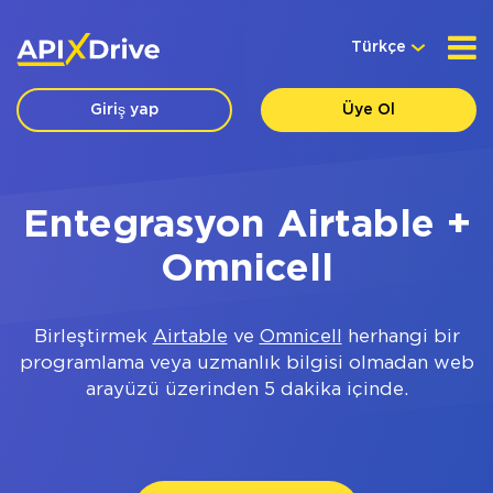
Türkçe
Giriş yap
Üye Ol
Entegrasyon Airtable +
Omnicell
Birleştirmek
Airtable
ve
Omnicell
herhangi bir
programlama veya uzmanlık bilgisi olmadan web
arayüzü üzerinden 5 dakika içinde.