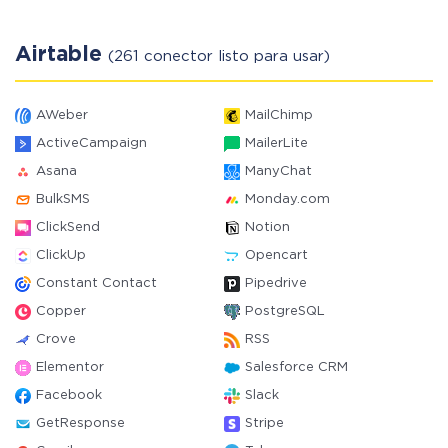
Airtable
(261 conector listo para usar)
AWeber
MailChimp
ActiveCampaign
MailerLite
Asana
ManyChat
BulkSMS
Monday.com
ClickSend
Notion
ClickUp
Opencart
Constant Contact
Pipedrive
Copper
PostgreSQL
Crove
RSS
Elementor
Salesforce CRM
Facebook
Slack
GetResponse
Stripe