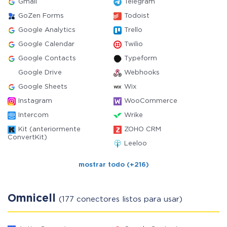
Gmail
Telegram
GoZen Forms
Todoist
Google Analytics
Trello
Google Calendar
Twilio
Google Contacts
Typeform
Google Drive
Webhooks
Google Sheets
Wix
Instagram
WooCommerce
Intercom
Wrike
Kit (anteriormente
ZOHO CRM
ConvertKit)
Leeloo
mostrar todo (+216)
Omnicell
(177 conectores listos para usar)