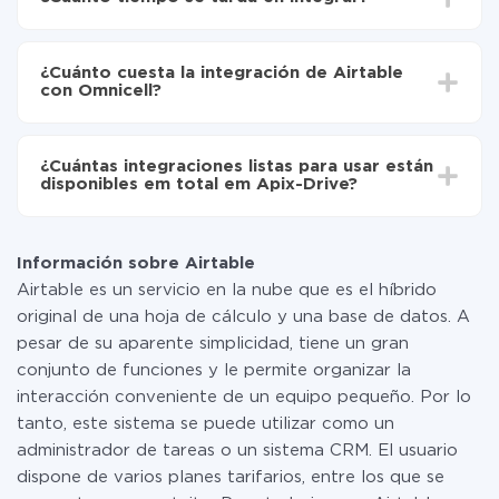
Elija qué datos transferir de Airtable a Omnicell
Active la actualización automática
Dependiendo del sistema con el que usted hará la
Ahora los datos se transferirán automáticamente
integración, el tiempo de configuración puede variar y
de Airtable a Omnicell
¿Cuánto cuesta la integración de Airtable
oscilar entre 5 y 30 minutos. En promedio, la
con Omnicell?
configuración tarda entre 10 y 15 minutos.
No es necesario pagar nada por la integración en sí, y
toda las funcionalidades están disponibles en todas las
¿Cuántas integraciones listas para usar están
tarifas. Usted solo paga por la cantidad de datos que
disponibles em total em Apix-Drive?
realmente se transfieren de uno de sus sistemas a otro
a través de nuestro servicio. Si usted tiene una
Por el momento, tenemos listas para usar296 +
pequeña cantidad de datos por mes, puede usar de
integraciones además de Airtable y Omnicell
manera segura un plan de tarifa gratuita o cambiar a
Información sobre Airtable
uno de pago, si es necesario. Más detalles sobre
Airtable es un servicio en la nube que es el híbrido
tarifas
.
original de una hoja de cálculo y una base de datos. A
pesar de su aparente simplicidad, tiene un gran
conjunto de funciones y le permite organizar la
interacción conveniente de un equipo pequeño. Por lo
tanto, este sistema se puede utilizar como un
administrador de tareas o un sistema CRM. El usuario
dispone de varios planes tarifarios, entre los que se