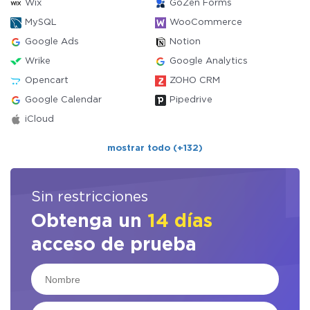
Wix
GoZen Forms
MySQL
WooCommerce
Google Ads
Notion
Wrike
Google Analytics
Opencart
ZOHO CRM
Google Calendar
Pipedrive
iCloud
mostrar todo (+132)
Sin restricciones
Obtenga un
14 días
acceso de prueba