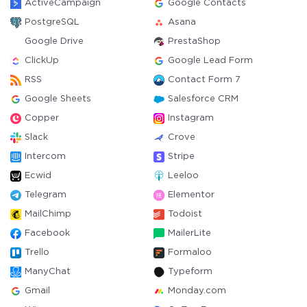
ActiveCampaign
Google Contacts
PostgreSQL
Asana
Google Drive
PrestaShop
ClickUp
Google Lead Form
RSS
Contact Form 7
Google Sheets
Salesforce CRM
Copper
Instagram
Slack
Crove
Intercom
Stripe
Ecwid
Leeloo
Telegram
Elementor
MailChimp
Todoist
Facebook
MailerLite
Trello
Formaloo
ManyChat
Typeform
Gmail
Monday.com