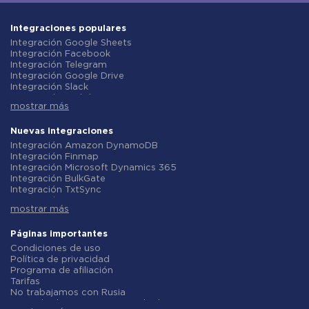
Integraciones populares
Integración Google Sheets
Integración Facebook
Integración Telegram
Integración Google Drive
Integración Slack
Integración MailChimp
mostrar más
Integración Gmail
Integración Trello
Integración ClickUp
Nuevas integraciones
Integración Airtable
Integración Amazon DynamoDB
Integración Google Contacts
Integración Finmap
Integración OpenAI (ChatGPT)
Integración Microsoft Dynamics 365
Integración Instagram
Integración BulkGate
Integración ActiveCampaign
Integración TxtSync
Integración Typeform
Integración Wire2Air
Integración Salesforce CRM
mostrar más
Integración Corezoid
Integración Monday.com
Integración Infobip
Integración Notion
Integración Instasent
Páginas importantes
Integración Stripe
Integración AtomPark
Condiciones de uso
Integración AWeber
Integración TXTImpact
Política de privacidad
Integración Asana
Integración Campaign Monitor
Programa de afiliación
Integración ZOHO CRM
Integración CM.com
Tarifas
Integración Webhooks
Integración D7 Networks
No trabajamos con Rusia
Integración GetResponse
Integración SMS.to
Acuerdo de procesamiento de datos
Integración WooCommerce