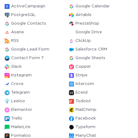
ActiveCampaign
Google Calendar
PostgreSQL
Airtable
Google Contacts
PrestaShop
Asana
Google Drive
RSS
ClickUp
Google Lead Form
Salesforce CRM
Contact Form 7
Google Sheets
Slack
Copper
Instagram
Stripe
Crove
Intercom
Telegram
Ecwid
Leeloo
Todoist
Elementor
MailChimp
Trello
Facebook
MailerLite
Typeform
Formaloo
ManyChat