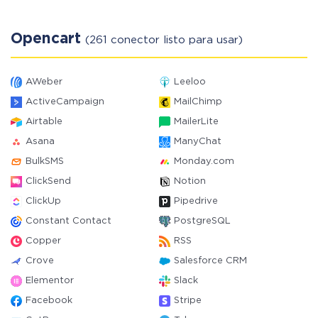
Opencart
(261 conector listo para usar)
AWeber
Leeloo
ActiveCampaign
MailChimp
Airtable
MailerLite
Asana
ManyChat
BulkSMS
Monday.com
ClickSend
Notion
ClickUp
Pipedrive
Constant Contact
PostgreSQL
Copper
RSS
Crove
Salesforce CRM
Elementor
Slack
Facebook
Stripe