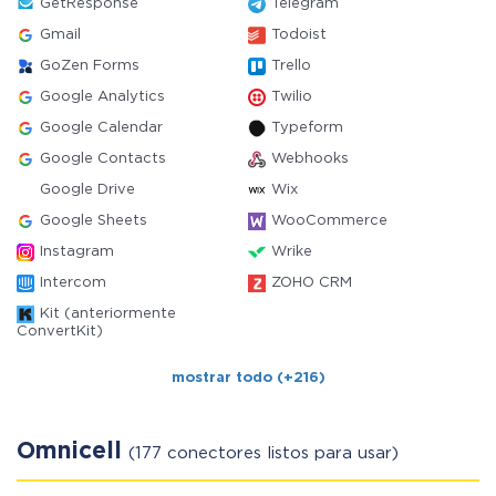
GetResponse
Telegram
Gmail
Todoist
GoZen Forms
Trello
Google Analytics
Twilio
Google Calendar
Typeform
Google Contacts
Webhooks
Google Drive
Wix
Google Sheets
WooCommerce
Instagram
Wrike
Intercom
ZOHO CRM
Kit (anteriormente
ConvertKit)
mostrar todo (+216)
Omnicell
(177 conectores listos para usar)