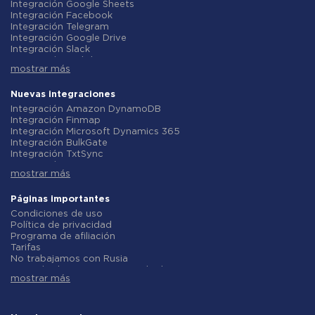
Integración Google Sheets
Integración Facebook
Integración Telegram
Integración Google Drive
Integración Slack
Integración MailChimp
mostrar más
Integración Gmail
Integración Trello
Integración ClickUp
Nuevas integraciones
Integración Airtable
Integración Amazon DynamoDB
Integración Google Contacts
Integración Finmap
Integración OpenAI (ChatGPT)
Integración Microsoft Dynamics 365
Integración Instagram
Integración BulkGate
Integración ActiveCampaign
Integración TxtSync
Integración Typeform
Integración Wire2Air
Integración Salesforce CRM
mostrar más
Integración Corezoid
Integración Monday.com
Integración Infobip
Integración Notion
Integración Instasent
Páginas importantes
Integración Stripe
Integración AtomPark
Condiciones de uso
Integración AWeber
Integración TXTImpact
Política de privacidad
Integración Asana
Integración Campaign Monitor
Programa de afiliación
Integración ZOHO CRM
Integración CM.com
Tarifas
Integración Webhooks
Integración D7 Networks
No trabajamos con Rusia
Integración GetResponse
Integración SMS.to
Acuerdo de procesamiento de datos
Integración WooCommerce
Integración SMSGlobal
mostrar más
Politica de reembolso
Integración Pipedrive
Integración Textlocal
Desarrollo individual
Integración Google Calendar
Integración ShoutOUT
Condiciones del programa de afiliados
Integración Opencart
Integración Apifonica