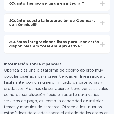
Drive
¿Cuánto tiempo se tarda en integrar?
Elija qué datos transferir de Opencart a Omnicell
Active la actualización automática
Dependiendo del sistema con el que usted hará la
Ahora los datos se transferirán automáticamente
integración, el tiempo de configuración puede variar y
de Opencart a Omnicell
¿Cuánto cuesta la integración de Opencart
oscilar entre 5 y 30 minutos. En promedio, la
con Omnicell?
configuración tarda entre 10 y 15 minutos.
No es necesario pagar nada por la integración en sí, y
toda las funcionalidades están disponibles en todas las
¿Cuántas integraciones listas para usar están
tarifas. Usted solo paga por la cantidad de datos que
disponibles em total em Apix-Drive?
realmente se transfieren de uno de sus sistemas a otro
a través de nuestro servicio. Si usted tiene una
Por el momento, tenemos listas para usar296 +
pequeña cantidad de datos por mes, puede usar de
integraciones además de Opencart y Omnicell
manera segura un plan de tarifa gratuita o cambiar a
Información sobre Opencart
uno de pago, si es necesario. Más detalles sobre
Opencart es una plataforma de código abierto muy
tarifas
.
popular diseñada para crear tiendas en línea rápida y
fácilmente, con un número ilimitado de categorías y
productos. Además de ser abierto, tiene ventajas tales
como personalización flexible, soporte para varios
servicios de pago, así como la capacidad de instalar
temas y módulos de terceros. Ofrece a los usuarios
estadísticas detalladas sobre el estado de las cosas en