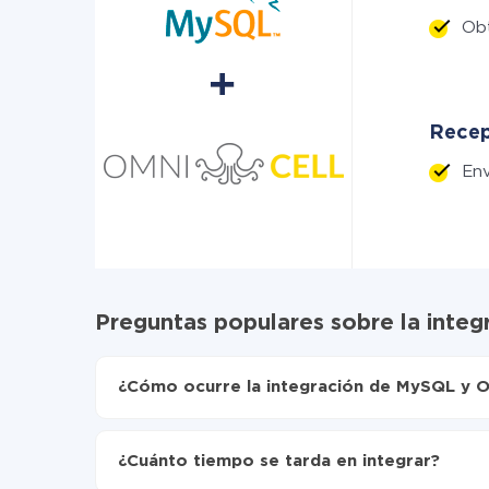
Obt
Recep
Env
Preguntas populares sobre la inte
¿Cómo ocurre la integración de MySQL y O
Para empezar es necesario
registrarse en Api
Elija qué datos transferir de MySQL a Omnicell
¿Cuánto tiempo se tarda en integrar?
Active la actualización automática
Ahora los datos se transferirán automáticame