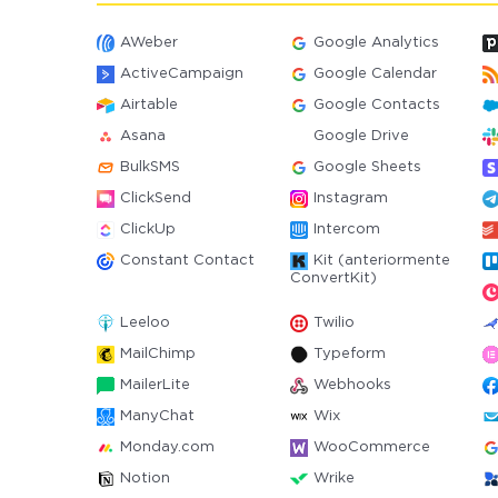
AWeber
Google Analytics
ActiveCampaign
Google Calendar
Airtable
Google Contacts
Asana
Google Drive
BulkSMS
Google Sheets
ClickSend
Instagram
ClickUp
Intercom
Constant Contact
Kit (anteriormente
ConvertKit)
Leeloo
Twilio
MailChimp
Typeform
MailerLite
Webhooks
ManyChat
Wix
Monday.com
WooCommerce
Notion
Wrike