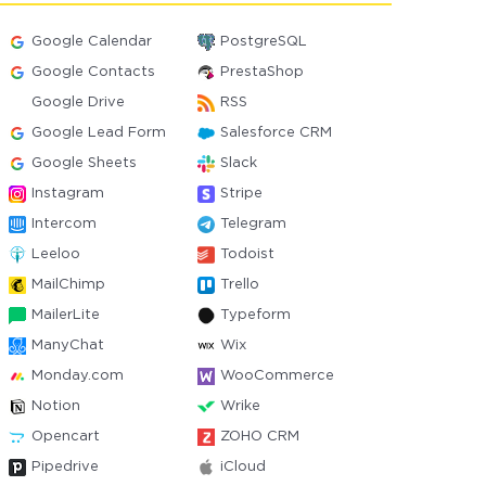
Google Calendar
PostgreSQL
Google Contacts
PrestaShop
Google Drive
RSS
Google Lead Form
Salesforce CRM
Google Sheets
Slack
Instagram
Stripe
Intercom
Telegram
Leeloo
Todoist
MailChimp
Trello
MailerLite
Typeform
ManyChat
Wix
Monday.com
WooCommerce
Notion
Wrike
Opencart
ZOHO CRM
Pipedrive
iCloud