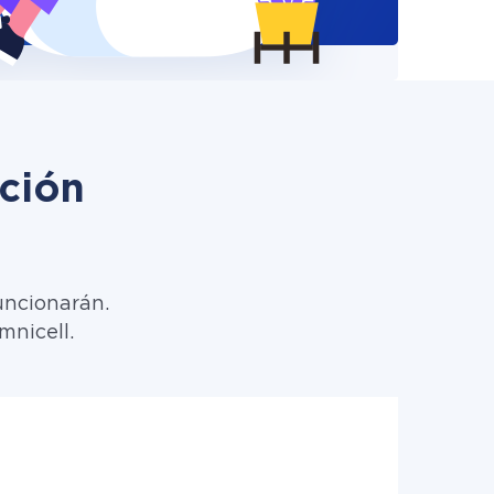
ción
uncionarán.
mnicell.