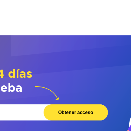
4 días
ueba
Obtener acceso