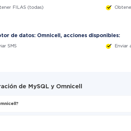
ener FILAS (todas)
Obtene
tor de datos: Omnicell, acciones disponibles:
iar SMS
Enviar
gración de MySQL y Omnicell
mnicell?
X-Drive
nte de MySQL a Omnicell