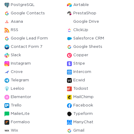
PostgreSQL
Airtable
Google Contacts
PrestaShop
Asana
Google Drive
RSS
ClickUp
Google Lead Form
Salesforce CRM
Contact Form 7
Google Sheets
Slack
Copper
Instagram
Stripe
Crove
Intercom
Telegram
Ecwid
Leeloo
Todoist
Elementor
MailChimp
Trello
Facebook
MailerLite
Typeform
Formaloo
ManyChat
Wix
Gmail