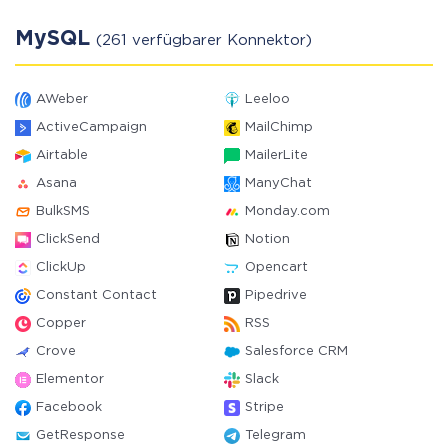
MySQL
(261 verfügbarer Konnektor)
AWeber
Leeloo
ActiveCampaign
MailChimp
Airtable
MailerLite
Asana
ManyChat
BulkSMS
Monday.com
ClickSend
Notion
ClickUp
Opencart
Constant Contact
Pipedrive
Copper
RSS
Crove
Salesforce CRM
Elementor
Slack
Facebook
Stripe
GetResponse
Telegram