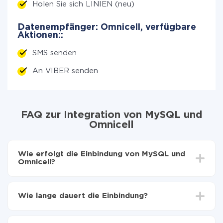
Holen Sie sich LINIEN (neu)
Datenempfänger: Omnicell, verfügbare
Aktionen::
SMS senden
An VIBER senden
FAQ zur Integration von MySQL und
Omnicell
Wie erfolgt die Einbindung von MySQL und
Omnicell?
Zuerst muss man sich
bei ApiX-Drive registrieren
Wählen, welche Daten von MySQL auf Omnicell zu
Wie lange dauert die Einbindung?
übertragen
Automatische Aktualisierung aktivieren
Je nach System, das Sie integrieren möchten, kann die
Jetzt werden die Daten automatisch von MySQL