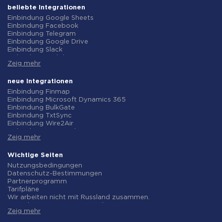
beliebte Integrationen
Einbindung Google Sheets
Einbindung Facebook
Einbindung Telegram
Einbindung Google Drive
Einbindung Slack
Einbindung MailChimp
Zeig mehr
Einbindung Gmail
Einbindung Trello
Einbindung ClickUp
neue Integrationen
Einbindung Airtable
Einbindung Finmap
Einbindung Google Contacts
Einbindung Microsoft Dynamics 365
Einbindung OpenAI (ChatGPT)
Einbindung BulkGate
Einbindung Instagram
Einbindung TxtSync
Einbindung ActiveCampaign
Einbindung Wire2Air
Einbindung Typeform
Einbindung Corezoid
Einbindung Salesforce CRM
Zeig mehr
Einbindung Infobip
Einbindung Monday.com
Einbindung Instasent
Einbindung Notion
Einbindung AtomPark
Wichtige Seiten
Einbindung Stripe
Einbindung TXTImpact
Nutzungsbedingungen
Einbindung AWeber
Einbindung Campaign Monitor
Datenschutz-Bestimmungen
Einbindung Asana
Einbindung CM.com
Partnerprogramm
Einbindung ZOHO CRM
Einbindung D7 Networks
Tarifpläne
Einbindung Webhooks
Einbindung SMS.to
Wir arbeiten nicht mit Russland zusammen.
Einbindung GetResponse
Einbindung SMSGlobal
Vereinbarung zur Datenverarbeitung
Einbindung WooCommerce
Einbindung Textlocal
Zeig mehr
Rückgaberecht
Einbindung Pipedrive
Einbindung ShoutOUT
Individuelle Entwicklung