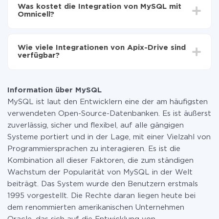
Einrichtungszeit zwischen 5 und 30 Minuten variieren.
auf Omnicell übertragen
Was kostet die Integration von MySQL mit
Im Durchschnitt dauert es 10-15 Minuten.
Omnicell?
Sie müssen für die Integration nicht bezahlen, da alle
Funktionen in allen Tarifplänen verfügbar sind. Sie
Wie viele Integrationen von Apix-Drive sind
zahlen nur für die Datenmenge, die über unseren
verfügbar?
Service von einem System auf ein anderes übertragen
wird. Wenn Sie eine geringe Datenmenge pro Monat
Zurzeit haben wir 296+ Integrationen ausser MySQL
haben, können Sie einen kostenlosen Plan nutzen und
und Omnicell
bei Bedarf zu einem kostenpflichtigen wechseln.
Information über MySQL
Weitere Informationen zu
Tarifen
.
MySQL ist laut den Entwicklern eine der am häufigsten
verwendeten Open-Source-Datenbanken. Es ist äußerst
zuverlässig, sicher und flexibel, auf alle gängigen
Systeme portiert und in der Lage, mit einer Vielzahl von
Programmiersprachen zu interagieren. Es ist die
Kombination all dieser Faktoren, die zum ständigen
Wachstum der Popularität von MySQL in der Welt
beiträgt. Das System wurde den Benutzern erstmals
1995 vorgestellt. Die Rechte daran liegen heute bei
dem renommierten amerikanischen Unternehmen