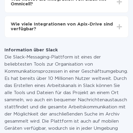
Im Durchschnitt dauert es 10-15 Minuten.
Omnicell?
Sie müssen für die Integration nicht bezahlen, da alle
Funktionen in allen Tarifplänen verfügbar sind. Sie
Wie viele Integrationen von Apix-Drive sind
zahlen nur für die Datenmenge, die über unseren
verfügbar?
Service von einem System auf ein anderes übertragen
wird. Wenn Sie eine geringe Datenmenge pro Monat
Zurzeit haben wir 296+ Integrationen ausser Slack und
haben, können Sie einen kostenlosen Plan nutzen und
Omnicell
bei Bedarf zu einem kostenpflichtigen wechseln.
Information über Slack
Weitere Informationen zu
Tarifen
.
Die Slack-Messaging-Plattform ist eines der
beliebtesten Tools zur Organisation von
Kommunikationsprozessen in einer Geschäftsumgebung.
Es hat bereits über 10 Millionen Nutzer weltweit. Durch
das Erstellen eines Arbeitskanals in Slack können Sie
alle Tools und Dateien für das Projekt an einem Ort
sammeln, wo auch ein bequemer Nachrichtenaustausch
stattfindet und die gesamte Arbeitskommunikation mit
der Möglichkeit der anschließenden Suche im Archiv
gesammelt wird. Die Plattform ist auch auf mobilen
Geräten verfügbar, wodurch sie in jeder Umgebung