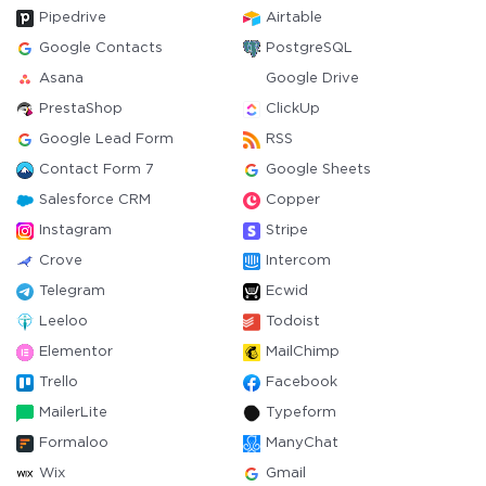
Pipedrive
Airtable
Google Contacts
PostgreSQL
Asana
Google Drive
PrestaShop
ClickUp
Google Lead Form
RSS
Contact Form 7
Google Sheets
Salesforce CRM
Copper
Instagram
Stripe
Crove
Intercom
Telegram
Ecwid
Leeloo
Todoist
Elementor
MailChimp
Trello
Facebook
MailerLite
Typeform
Formaloo
ManyChat
Wix
Gmail