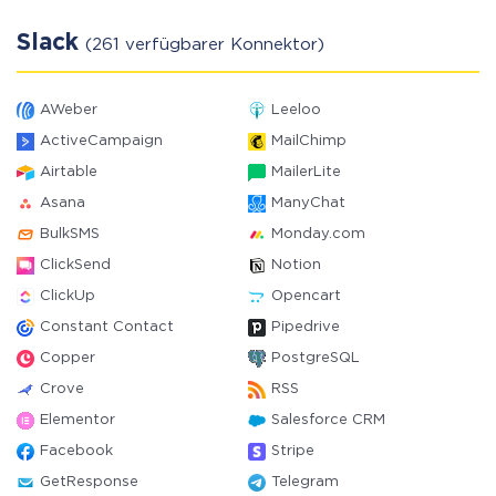
Slack
(261 verfügbarer Konnektor)
AWeber
Leeloo
ActiveCampaign
MailChimp
Airtable
MailerLite
Asana
ManyChat
BulkSMS
Monday.com
ClickSend
Notion
ClickUp
Opencart
Constant Contact
Pipedrive
Copper
PostgreSQL
Crove
RSS
Elementor
Salesforce CRM
Facebook
Stripe
GetResponse
Telegram