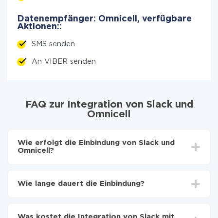
Datenempfänger: Omnicell, verfügbare
Aktionen::
SMS senden
An VIBER senden
FAQ zur Integration von Slack und
Omnicell
Wie erfolgt die Einbindung von Slack und
Omnicell?
Zuerst muss man sich
bei ApiX-Drive registrieren
Wählen, welche Daten von Slack auf Omnicell zu
Wie lange dauert die Einbindung?
übertragen
Automatische Aktualisierung aktivieren
Je nach System, das Sie integrieren möchten, kann die
Jetzt werden die Daten automatisch von Slack auf
Einrichtungszeit zwischen 5 und 30 Minuten variieren.
Omnicell übertragen
Was kostet die Integration von Slack mit