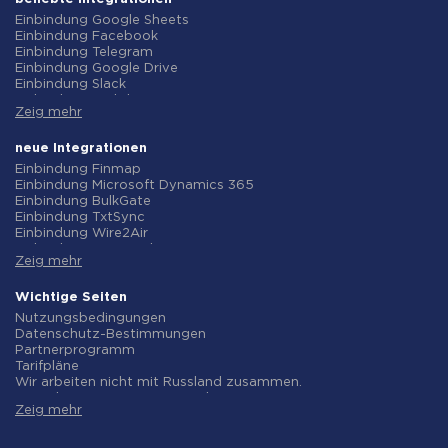
Einbindung Google Sheets
Einbindung Facebook
Einbindung Telegram
Einbindung Google Drive
Einbindung Slack
Einbindung MailChimp
Zeig mehr
Einbindung Gmail
Einbindung Trello
Einbindung ClickUp
neue Integrationen
Einbindung Airtable
Einbindung Finmap
Einbindung Google Contacts
Einbindung Microsoft Dynamics 365
Einbindung OpenAI (ChatGPT)
Einbindung BulkGate
Einbindung Instagram
Einbindung TxtSync
Einbindung ActiveCampaign
Einbindung Wire2Air
Einbindung Typeform
Einbindung Corezoid
Einbindung Salesforce CRM
Zeig mehr
Einbindung Infobip
Einbindung Monday.com
Einbindung Instasent
Einbindung Notion
Einbindung AtomPark
Wichtige Seiten
Einbindung Stripe
Einbindung TXTImpact
Nutzungsbedingungen
Einbindung AWeber
Einbindung Campaign Monitor
Datenschutz-Bestimmungen
Einbindung Asana
Einbindung CM.com
Partnerprogramm
Einbindung ZOHO CRM
Einbindung D7 Networks
Tarifpläne
Einbindung Webhooks
Einbindung SMS.to
Wir arbeiten nicht mit Russland zusammen.
Einbindung GetResponse
Einbindung SMSGlobal
Vereinbarung zur Datenverarbeitung
Einbindung WooCommerce
Einbindung Textlocal
Zeig mehr
Rückgaberecht
Einbindung Pipedrive
Einbindung ShoutOUT
Individuelle Entwicklung
Einbindung Google Calendar
Einbindung Apifonica
Bedingungen für das Partnerprogramm