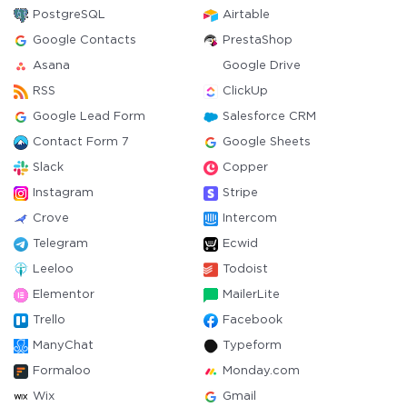
PostgreSQL
Airtable
Google Contacts
PrestaShop
Asana
Google Drive
RSS
ClickUp
Google Lead Form
Salesforce CRM
Contact Form 7
Google Sheets
Slack
Copper
Instagram
Stripe
Crove
Intercom
Telegram
Ecwid
Leeloo
Todoist
Elementor
MailerLite
Trello
Facebook
ManyChat
Typeform
Formaloo
Monday.com
Wix
Gmail