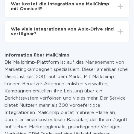
Einrichtungszeit zwischen 5 und 30 Minuten variieren.
auf Omnicell übertragen
Was kostet die Integration von MailChimp
Im Durchschnitt dauert es 10-15 Minuten.
mit Omnicell?
Sie müssen für die Integration nicht bezahlen, da alle
Funktionen in allen Tarifplänen verfügbar sind. Sie
Wie viele Integrationen von Apix-Drive sind
zahlen nur für die Datenmenge, die über unseren
verfügbar?
Service von einem System auf ein anderes übertragen
wird. Wenn Sie eine geringe Datenmenge pro Monat
Zurzeit haben wir 296+ Integrationen ausser MailChimp
haben, können Sie einen kostenlosen Plan nutzen und
und Omnicell
bei Bedarf zu einem kostenpflichtigen wechseln.
Information über MailChimp
Weitere Informationen zu
Tarifen
.
Die Mailchimp-Plattform ist auf das Management von
Marketingkampagnen spezialisiert. Dieser amerikanische
Dienst ist seit 2001 auf dem Markt. Mit Mailchimp
können Benutzer Abonnentenlisten verwalten,
Kampagnen erstellen, ihre Leistung über ein
Berichtssystem verfolgen und vieles mehr. Der Service
bietet Nutzern mehr als 300 vorgefertigte
Integrationen. Mailchimp bietet mehrere Pläne an,
darunter einen kostenlosen Basisplan, der Ihnen Zugriff
auf sieben Marketingkanäle, grundlegende Vorlagen,