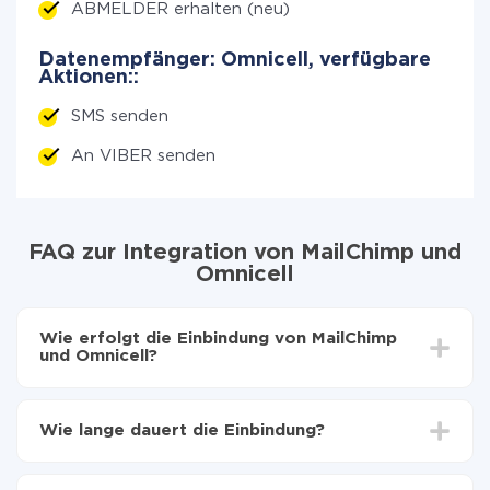
ABMELDER erhalten (neu)
Datenempfänger: Omnicell, verfügbare
Aktionen::
SMS senden
An VIBER senden
FAQ zur Integration von MailChimp und
Omnicell
Wie erfolgt die Einbindung von MailChimp
und Omnicell?
Zuerst muss man sich
bei ApiX-Drive registrieren
Wählen, welche Daten von MailChimp auf Omnicell
Wie lange dauert die Einbindung?
zu übertragen
Automatische Aktualisierung aktivieren
Je nach System, das Sie integrieren möchten, kann die
Jetzt werden die Daten automatisch von MailChimp