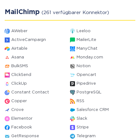
MailChimp
(261 verfügbarer Konnektor)
AWeber
Leeloo
ActiveCampaign
MailerLite
Airtable
ManyChat
Asana
Monday.com
BulkSMS
Notion
ClickSend
Opencart
ClickUp
Pipedrive
Constant Contact
PostgreSQL
Copper
RSS
Crove
Salesforce CRM
Elementor
Slack
Facebook
Stripe
GetResponse
Telegram