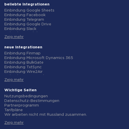
beliebte Integrationen
Einbindung Google Sheets
Einbindung Facebook
Einbindung Telegram
Einbindung Google Drive
Einbindung Slack
Einbindung MailChimp
Zeig mehr
Einbindung Gmail
Einbindung Trello
Einbindung ClickUp
neue Integrationen
Einbindung Airtable
Einbindung Finmap
Einbindung Google Contacts
Einbindung Microsoft Dynamics 365
Einbindung OpenAI (ChatGPT)
Einbindung BulkGate
Einbindung Instagram
Einbindung TxtSync
Einbindung ActiveCampaign
Einbindung Wire2Air
Einbindung Typeform
Einbindung Corezoid
Einbindung Salesforce CRM
Zeig mehr
Einbindung Infobip
Einbindung Monday.com
Einbindung Instasent
Einbindung Notion
Einbindung AtomPark
Wichtige Seiten
Einbindung Stripe
Einbindung TXTImpact
Nutzungsbedingungen
Einbindung AWeber
Einbindung Campaign Monitor
Datenschutz-Bestimmungen
Einbindung Asana
Einbindung CM.com
Partnerprogramm
Einbindung ZOHO CRM
Einbindung D7 Networks
Tarifpläne
Einbindung Webhooks
Einbindung SMS.to
Wir arbeiten nicht mit Russland zusammen.
Einbindung GetResponse
Einbindung SMSGlobal
Vereinbarung zur Datenverarbeitung
Einbindung WooCommerce
Einbindung Textlocal
Zeig mehr
Rückgaberecht
Einbindung Pipedrive
Einbindung ShoutOUT
Individuelle Entwicklung