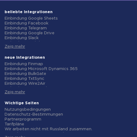
beliebte Integrationen
Einbindung Google Sheets
Einbindung Facebook
Einbindung Telegram
Einbindung Google Drive
Einbindung Slack
Einbindung MailChimp
Zeig mehr
Einbindung Gmail
Einbindung Trello
Einbindung ClickUp
neue Integrationen
Einbindung Airtable
Einbindung Finmap
Einbindung Google Contacts
Einbindung Microsoft Dynamics 365
Einbindung OpenAI (ChatGPT)
Einbindung BulkGate
Einbindung Instagram
Einbindung TxtSync
Einbindung ActiveCampaign
Einbindung Wire2Air
Einbindung Typeform
Einbindung Corezoid
Einbindung Salesforce CRM
Zeig mehr
Einbindung Infobip
Einbindung Monday.com
Einbindung Instasent
Einbindung Notion
Einbindung AtomPark
Wichtige Seiten
Einbindung Stripe
Einbindung TXTImpact
Nutzungsbedingungen
Einbindung AWeber
Einbindung Campaign Monitor
Datenschutz-Bestimmungen
Einbindung Asana
Einbindung CM.com
Partnerprogramm
Einbindung ZOHO CRM
Einbindung D7 Networks
Tarifpläne
Einbindung Webhooks
Einbindung SMS.to
Wir arbeiten nicht mit Russland zusammen.
Einbindung GetResponse
Einbindung SMSGlobal
Vereinbarung zur Datenverarbeitung
Einbindung WooCommerce