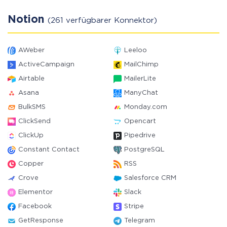
Notion
(261 verfügbarer Konnektor)
AWeber
Leeloo
ActiveCampaign
MailChimp
Airtable
MailerLite
Asana
ManyChat
BulkSMS
Monday.com
ClickSend
Opencart
ClickUp
Pipedrive
Constant Contact
PostgreSQL
Copper
RSS
Crove
Salesforce CRM
Elementor
Slack
Facebook
Stripe
GetResponse
Telegram