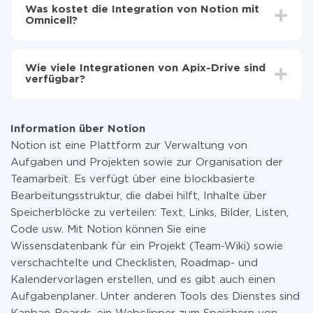
Einrichtungszeit zwischen 5 und 30 Minuten variieren.
auf Omnicell übertragen
Was kostet die Integration von Notion mit
Im Durchschnitt dauert es 10-15 Minuten.
Omnicell?
Sie müssen für die Integration nicht bezahlen, da alle
Funktionen in allen Tarifplänen verfügbar sind. Sie
Wie viele Integrationen von Apix-Drive sind
zahlen nur für die Datenmenge, die über unseren
verfügbar?
Service von einem System auf ein anderes übertragen
wird. Wenn Sie eine geringe Datenmenge pro Monat
Zurzeit haben wir 296+ Integrationen ausser Notion
haben, können Sie einen kostenlosen Plan nutzen und
und Omnicell
bei Bedarf zu einem kostenpflichtigen wechseln.
Information über Notion
Weitere Informationen zu
Tarifen
.
Notion ist eine Plattform zur Verwaltung von
Aufgaben und Projekten sowie zur Organisation der
Teamarbeit. Es verfügt über eine blockbasierte
Bearbeitungsstruktur, die dabei hilft, Inhalte über
Speicherblöcke zu verteilen: Text, Links, Bilder, Listen,
Code usw. Mit Notion können Sie eine
Wissensdatenbank für ein Projekt (Team-Wiki) sowie
verschachtelte und Checklisten, Roadmap- und
Kalendervorlagen erstellen, und es gibt auch einen
Aufgabenplaner. Unter anderen Tools des Dienstes sind