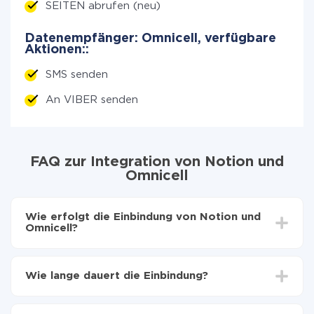
SEITEN abrufen (neu)
Datenempfänger: Omnicell, verfügbare
Aktionen::
SMS senden
An VIBER senden
FAQ zur Integration von Notion und
Omnicell
Wie erfolgt die Einbindung von Notion und
Omnicell?
Zuerst muss man sich
bei ApiX-Drive registrieren
Wählen, welche Daten von Notion auf Omnicell zu
Wie lange dauert die Einbindung?
übertragen
Automatische Aktualisierung aktivieren
Je nach System, das Sie integrieren möchten, kann die
Jetzt werden die Daten automatisch von Notion