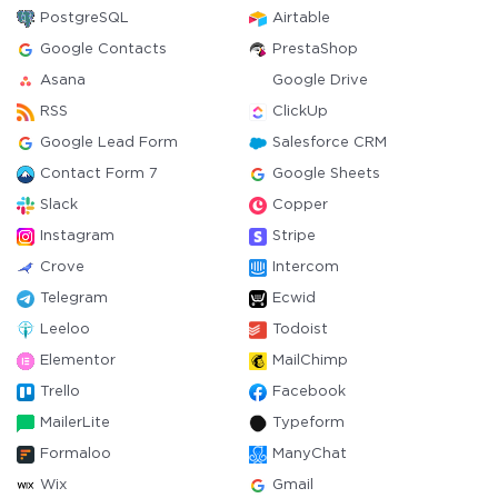
PostgreSQL
Airtable
Google Contacts
PrestaShop
Asana
Google Drive
RSS
ClickUp
Google Lead Form
Salesforce CRM
Contact Form 7
Google Sheets
Slack
Copper
Instagram
Stripe
Crove
Intercom
Telegram
Ecwid
Leeloo
Todoist
Elementor
MailChimp
Trello
Facebook
MailerLite
Typeform
Formaloo
ManyChat
Wix
Gmail