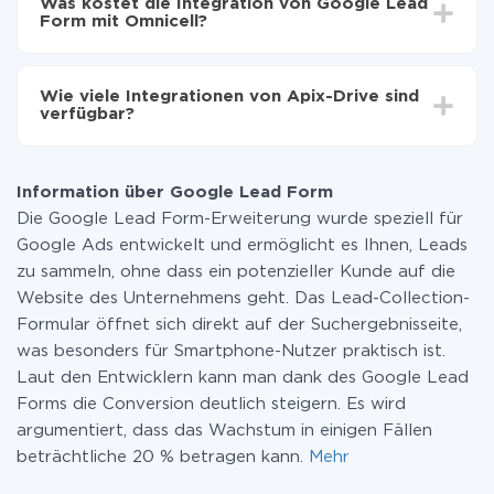
Was kostet die Integration von Google Lead
Im Durchschnitt dauert es 10-15 Minuten.
Form mit Omnicell?
Sie müssen für die Integration nicht bezahlen, da alle
Funktionen in allen Tarifplänen verfügbar sind. Sie
Wie viele Integrationen von Apix-Drive sind
zahlen nur für die Datenmenge, die über unseren
verfügbar?
Service von einem System auf ein anderes übertragen
wird. Wenn Sie eine geringe Datenmenge pro Monat
Zurzeit haben wir 296+ Integrationen ausser Google
haben, können Sie einen kostenlosen Plan nutzen und
Lead Form und Omnicell
bei Bedarf zu einem kostenpflichtigen wechseln.
Information über Google Lead Form
Weitere Informationen zu
Tarifen
.
Die Google Lead Form-Erweiterung wurde speziell für
Google Ads entwickelt und ermöglicht es Ihnen, Leads
zu sammeln, ohne dass ein potenzieller Kunde auf die
Website des Unternehmens geht. Das Lead-Collection-
Formular öffnet sich direkt auf der Suchergebnisseite,
was besonders für Smartphone-Nutzer praktisch ist.
Laut den Entwicklern kann man dank des Google Lead
Forms die Conversion deutlich steigern. Es wird
argumentiert, dass das Wachstum in einigen Fällen
beträchtliche 20 % betragen kann.
Mehr