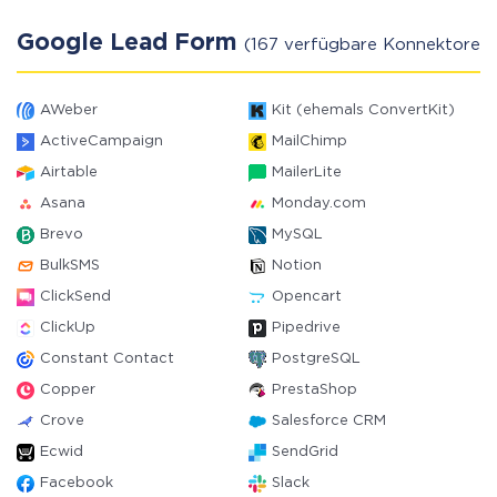
Google Lead Form
(167 verfügbare Konnektoren)
AWeber
Kit (ehemals ConvertKit)
ActiveCampaign
MailChimp
Airtable
MailerLite
Asana
Monday.com
Brevo
MySQL
BulkSMS
Notion
ClickSend
Opencart
ClickUp
Pipedrive
Constant Contact
PostgreSQL
Copper
PrestaShop
Crove
Salesforce CRM
Ecwid
SendGrid
Facebook
Slack