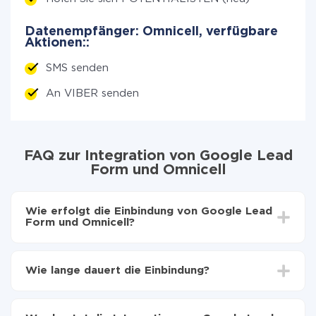
Datenempfänger: Omnicell, verfügbare
Aktionen::
SMS senden
An VIBER senden
FAQ zur Integration von Google Lead
Form und Omnicell
Wie erfolgt die Einbindung von Google Lead
Form und Omnicell?
Zuerst muss man sich
bei ApiX-Drive registrieren
Wählen, welche Daten von Google Lead Form auf
Wie lange dauert die Einbindung?
Omnicell zu übertragen
Automatische Aktualisierung aktivieren
Je nach System, das Sie integrieren möchten, kann die
Jetzt werden die Daten automatisch von Google
Einrichtungszeit zwischen 5 und 30 Minuten variieren.
Lead Form auf Omnicell übertragen