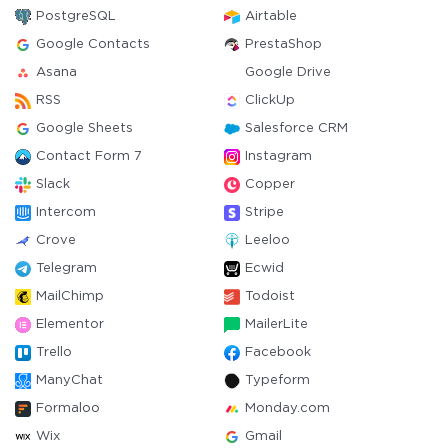
PostgreSQL
Airtable
Google Contacts
PrestaShop
Asana
Google Drive
RSS
ClickUp
Google Sheets
Salesforce CRM
Contact Form 7
Instagram
Slack
Copper
Intercom
Stripe
Crove
Leeloo
Telegram
Ecwid
MailChimp
Todoist
Elementor
MailerLite
Trello
Facebook
ManyChat
Typeform
Formaloo
Monday.com
Wix
Gmail