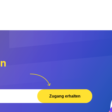
rn
Zugang erhalten