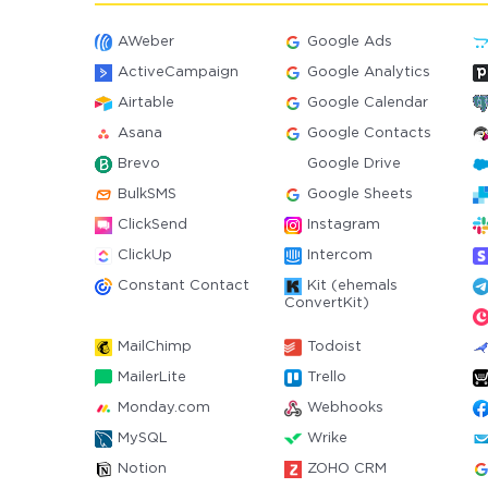
AWeber
Google Ads
ActiveCampaign
Google Analytics
Airtable
Google Calendar
Asana
Google Contacts
Brevo
Google Drive
BulkSMS
Google Sheets
ClickSend
Instagram
ClickUp
Intercom
Constant Contact
Kit (ehemals
ConvertKit)
MailChimp
Todoist
MailerLite
Trello
Monday.com
Webhooks
MySQL
Wrike
Notion
ZOHO CRM