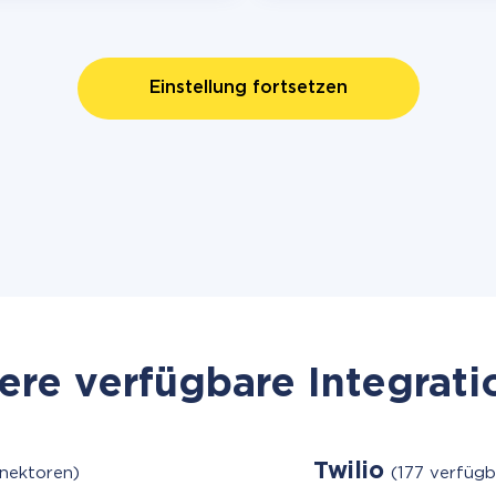
Einstellung fortsetzen
re verfügbare Integrat
Twilio
nektoren)
(177 verfüg