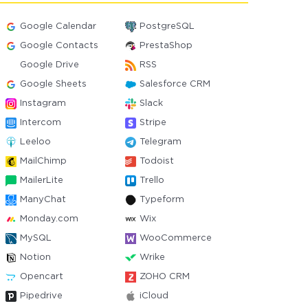
Google Calendar
PostgreSQL
Google Contacts
PrestaShop
Google Drive
RSS
Google Sheets
Salesforce CRM
Instagram
Slack
Intercom
Stripe
Leeloo
Telegram
MailChimp
Todoist
MailerLite
Trello
ManyChat
Typeform
Monday.com
Wix
MySQL
WooCommerce
Notion
Wrike
Opencart
ZOHO CRM
Pipedrive
iCloud