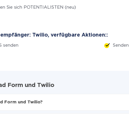
en Sie sich POTENTIALISTEN (neu)
empfänger: Twilio, verfügbare Aktionen::
S senden
Senden
ad Form und Twilio
d Form und Twilio?
en
uf Twilio zu übertragen
le Lead Form auf Twilio übertragen