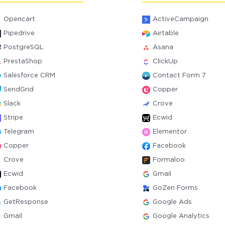
Opencart
ActiveCampaign
Pipedrive
Airtable
PostgreSQL
Asana
PrestaShop
ClickUp
Salesforce CRM
Contact Form 7
SendGrid
Copper
Slack
Crove
Stripe
Ecwid
Telegram
Elementor
Copper
Facebook
Crove
Formaloo
Ecwid
Gmail
Facebook
GoZen Forms
GetResponse
Google Ads
Gmail
Google Analytics