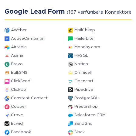
Google Lead Form
(167 verfügbare Konnektoren)
AWeber
MailChimp
ActiveCampaign
MailerLite
Airtable
Monday.com
Asana
MySQL
Brevo
Notion
BulkSMS
Omnicell
ClickSend
Opencart
ClickUp
Pipedrive
Constant Contact
PostgreSQL
Copper
PrestaShop
Crove
Salesforce CRM
Ecwid
SendGrid
Facebook
Slack