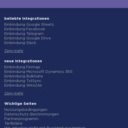
beliebte Integrationen
Einbindung Google Sheets
Einbindung Facebook
Einbindung Telegram
Einbindung Google Drive
Einbindung Slack
Einbindung MailChimp
Zeig mehr
Einbindung Gmail
Einbindung Trello
Einbindung ClickUp
neue Integrationen
Einbindung Airtable
Einbindung Finmap
Einbindung Google Contacts
Einbindung Microsoft Dynamics 365
Einbindung OpenAI (ChatGPT)
Einbindung BulkGate
Einbindung Instagram
Einbindung TxtSync
Einbindung ActiveCampaign
Einbindung Wire2Air
Einbindung Typeform
Einbindung Corezoid
Einbindung Salesforce CRM
Zeig mehr
Einbindung Infobip
Einbindung Monday.com
Einbindung Instasent
Einbindung Notion
Einbindung AtomPark
Wichtige Seiten
Einbindung Stripe
Einbindung TXTImpact
Nutzungsbedingungen
Einbindung AWeber
Einbindung Campaign Monitor
Datenschutz-Bestimmungen
Einbindung Asana
Einbindung CM.com
Partnerprogramm
Einbindung ZOHO CRM
Einbindung D7 Networks
Tarifpläne
Einbindung Webhooks
Einbindung SMS.to