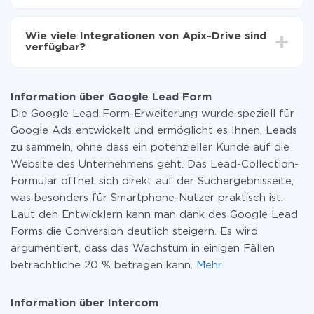
Sie müssen für die Integration nicht bezahlen, da alle
Funktionen in allen Tarifplänen verfügbar sind. Sie
Wie viele Integrationen von Apix-Drive sind
zahlen nur für die Datenmenge, die über unseren
verfügbar?
Service von einem System auf ein anderes übertragen
wird. Wenn Sie eine geringe Datenmenge pro Monat
Zurzeit haben wir 296+ Integrationen ausser Google
haben, können Sie einen kostenlosen Plan nutzen und
Lead Form und Intercom
bei Bedarf zu einem kostenpflichtigen wechseln.
Information über Google Lead Form
Weitere Informationen zu
Tarifen
.
Die Google Lead Form-Erweiterung wurde speziell für
Google Ads entwickelt und ermöglicht es Ihnen, Leads
zu sammeln, ohne dass ein potenzieller Kunde auf die
Website des Unternehmens geht. Das Lead-Collection-
Formular öffnet sich direkt auf der Suchergebnisseite,
was besonders für Smartphone-Nutzer praktisch ist.
Laut den Entwicklern kann man dank des Google Lead
Forms die Conversion deutlich steigern. Es wird
argumentiert, dass das Wachstum in einigen Fällen
beträchtliche 20 % betragen kann.
Mehr
Information über Intercom