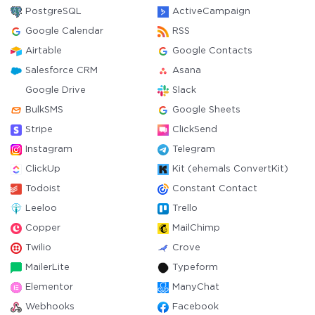
PostgreSQL
ActiveCampaign
Google Calendar
RSS
Airtable
Google Contacts
Salesforce CRM
Asana
Google Drive
Slack
BulkSMS
Google Sheets
Stripe
ClickSend
Instagram
Telegram
ClickUp
Kit (ehemals ConvertKit)
Todoist
Constant Contact
Leeloo
Trello
Copper
MailChimp
Twilio
Crove
MailerLite
Typeform
Elementor
ManyChat
Webhooks
Facebook