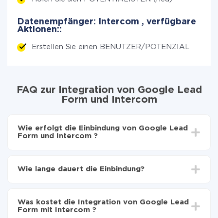
Datenempfänger: Intercom , verfügbare
Aktionen::
Erstellen Sie einen BENUTZER/POTENZIAL
FAQ zur Integration von Google Lead
Form und Intercom
Wie erfolgt die Einbindung von Google Lead
Form und Intercom ?
Zuerst muss man sich
bei ApiX-Drive registrieren
Wählen, welche Daten von Google Lead Form auf
Wie lange dauert die Einbindung?
Intercom zu übertragen
Automatische Aktualisierung aktivieren
Je nach System, das Sie integrieren möchten, kann die
Jetzt werden die Daten automatisch von Google
Einrichtungszeit zwischen 5 und 30 Minuten variieren.
Lead Form auf Intercom übertragen
Was kostet die Integration von Google Lead
Im Durchschnitt dauert es 10-15 Minuten.
Form mit Intercom ?