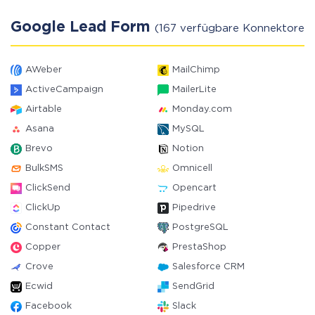
Google Lead Form
(167 verfügbare Konnektoren)
AWeber
MailChimp
ActiveCampaign
MailerLite
Airtable
Monday.com
Asana
MySQL
Brevo
Notion
BulkSMS
Omnicell
ClickSend
Opencart
ClickUp
Pipedrive
Constant Contact
PostgreSQL
Copper
PrestaShop
Crove
Salesforce CRM
Ecwid
SendGrid
Facebook
Slack