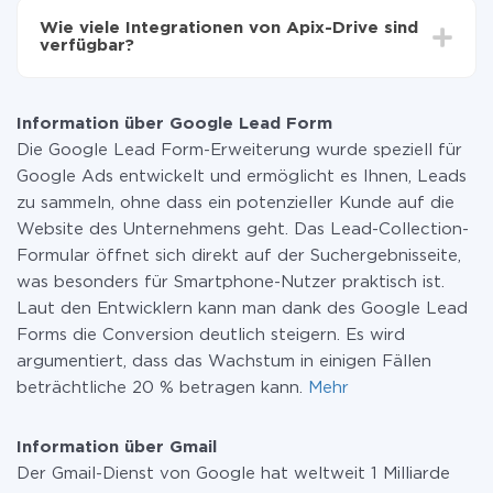
Funktionen in allen Tarifplänen verfügbar sind. Sie
Wie viele Integrationen von Apix-Drive sind
zahlen nur für die Datenmenge, die über unseren
verfügbar?
Service von einem System auf ein anderes übertragen
wird. Wenn Sie eine geringe Datenmenge pro Monat
Zurzeit haben wir 296+ Integrationen ausser Google
haben, können Sie einen kostenlosen Plan nutzen und
Lead Form und Gmail
bei Bedarf zu einem kostenpflichtigen wechseln.
Information über Google Lead Form
Weitere Informationen zu
Tarifen
.
Die Google Lead Form-Erweiterung wurde speziell für
Google Ads entwickelt und ermöglicht es Ihnen, Leads
zu sammeln, ohne dass ein potenzieller Kunde auf die
Website des Unternehmens geht. Das Lead-Collection-
Formular öffnet sich direkt auf der Suchergebnisseite,
was besonders für Smartphone-Nutzer praktisch ist.
Laut den Entwicklern kann man dank des Google Lead
Forms die Conversion deutlich steigern. Es wird
argumentiert, dass das Wachstum in einigen Fällen
beträchtliche 20 % betragen kann.
Mehr
Information über Gmail
Der Gmail-Dienst von Google hat weltweit 1 Milliarde