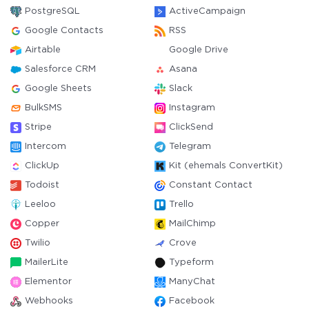
PostgreSQL
ActiveCampaign
Google Contacts
RSS
Airtable
Google Drive
Salesforce CRM
Asana
Google Sheets
Slack
BulkSMS
Instagram
Stripe
ClickSend
Intercom
Telegram
ClickUp
Kit (ehemals ConvertKit)
Todoist
Constant Contact
Leeloo
Trello
Copper
MailChimp
Twilio
Crove
MailerLite
Typeform
Elementor
ManyChat
Webhooks
Facebook