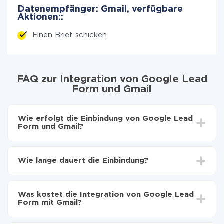
Datenempfänger: Gmail, verfügbare
Aktionen::
Einen Brief schicken
FAQ zur Integration von Google Lead
Form und Gmail
Wie erfolgt die Einbindung von Google Lead
Form und Gmail?
Zuerst muss man sich
bei ApiX-Drive registrieren
Wählen, welche Daten von Google Lead Form auf
Wie lange dauert die Einbindung?
Gmail zu übertragen
Automatische Aktualisierung aktivieren
Je nach System, das Sie integrieren möchten, kann die
Jetzt werden die Daten automatisch von Google
Einrichtungszeit zwischen 5 und 30 Minuten variieren.
Lead Form auf Gmail übertragen
Was kostet die Integration von Google Lead
Im Durchschnitt dauert es 10-15 Minuten.
Form mit Gmail?
Sie müssen für die Integration nicht bezahlen, da alle