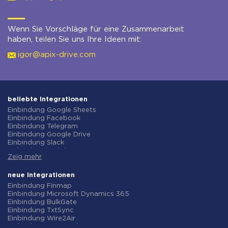
Wenn Sie Vorschläge für eine Zusammenarbeit
haben, teilen Sie uns Ihre Ideen mit:
igor@apix-drive.com
beliebte Integrationen
Einbindung Google Sheets
Einbindung Facebook
Einbindung Telegram
Einbindung Google Drive
Einbindung Slack
Einbindung MailChimp
Zeig mehr
Einbindung Gmail
Einbindung Trello
Einbindung ClickUp
neue Integrationen
Einbindung Airtable
Einbindung Finmap
Einbindung Google Contacts
Einbindung Microsoft Dynamics 365
Einbindung OpenAI (ChatGPT)
Einbindung BulkGate
Einbindung Instagram
Einbindung TxtSync
Einbindung ActiveCampaign
Einbindung Wire2Air
Einbindung Typeform
Einbindung Corezoid