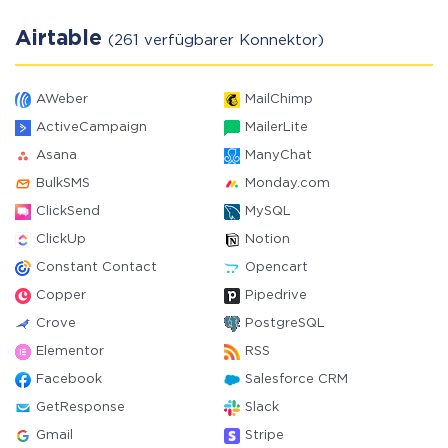
Airtable
(261 verfügbarer Konnektor)
AWeber
MailChimp
ActiveCampaign
MailerLite
Asana
ManyChat
BulkSMS
Monday.com
ClickSend
MySQL
ClickUp
Notion
Constant Contact
Opencart
Copper
Pipedrive
Crove
PostgreSQL
Elementor
RSS
Facebook
Salesforce CRM
GetResponse
Slack
Gmail
Stripe