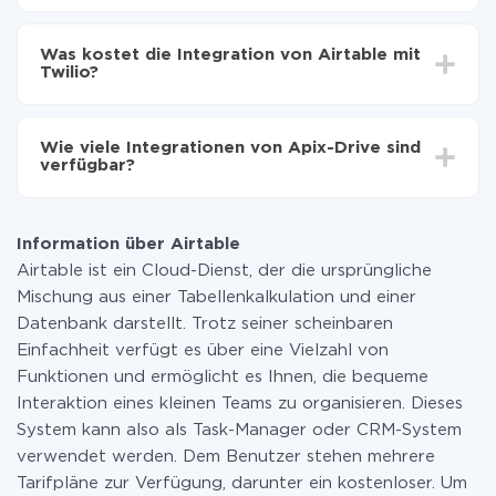
Automatische Aktualisierung aktivieren
Je nach System, das Sie integrieren möchten, kann die
Jetzt werden die Daten automatisch von Airtable
Einrichtungszeit zwischen 5 und 30 Minuten variieren.
auf Twilio übertragen
Was kostet die Integration von Airtable mit
Im Durchschnitt dauert es 10-15 Minuten.
Twilio?
Sie müssen für die Integration nicht bezahlen, da alle
Funktionen in allen Tarifplänen verfügbar sind. Sie
Wie viele Integrationen von Apix-Drive sind
zahlen nur für die Datenmenge, die über unseren
verfügbar?
Service von einem System auf ein anderes übertragen
wird. Wenn Sie eine geringe Datenmenge pro Monat
Zurzeit haben wir 296+ Integrationen ausser Airtable
haben, können Sie einen kostenlosen Plan nutzen und
und Twilio
bei Bedarf zu einem kostenpflichtigen wechseln.
Information über Airtable
Weitere Informationen zu
Tarifen
.
Airtable ist ein Cloud-Dienst, der die ursprüngliche
Mischung aus einer Tabellenkalkulation und einer
Datenbank darstellt. Trotz seiner scheinbaren
Einfachheit verfügt es über eine Vielzahl von
Funktionen und ermöglicht es Ihnen, die bequeme
Interaktion eines kleinen Teams zu organisieren. Dieses
System kann also als Task-Manager oder CRM-System
verwendet werden. Dem Benutzer stehen mehrere
Tarifpläne zur Verfügung, darunter ein kostenloser. Um