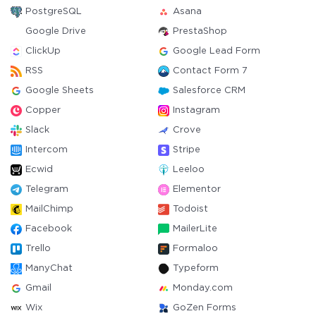
PostgreSQL
Asana
Google Drive
PrestaShop
ClickUp
Google Lead Form
RSS
Contact Form 7
Google Sheets
Salesforce CRM
Copper
Instagram
Slack
Crove
Intercom
Stripe
Ecwid
Leeloo
Telegram
Elementor
MailChimp
Todoist
Facebook
MailerLite
Trello
Formaloo
ManyChat
Typeform
Gmail
Monday.com
Wix
GoZen Forms