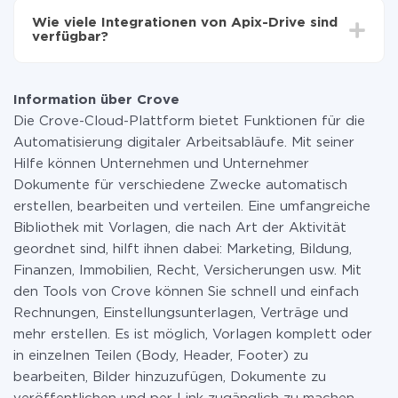
Funktionen in allen Tarifplänen verfügbar sind. Sie
Wie viele Integrationen von Apix-Drive sind
zahlen nur für die Datenmenge, die über unseren
verfügbar?
Service von einem System auf ein anderes übertragen
wird. Wenn Sie eine geringe Datenmenge pro Monat
Zurzeit haben wir 296+ Integrationen ausser Crove
haben, können Sie einen kostenlosen Plan nutzen und
und Twilio
bei Bedarf zu einem kostenpflichtigen wechseln.
Information über Crove
Weitere Informationen zu
Tarifen
.
Die Crove-Cloud-Plattform bietet Funktionen für die
Automatisierung digitaler Arbeitsabläufe. Mit seiner
Hilfe können Unternehmen und Unternehmer
Dokumente für verschiedene Zwecke automatisch
erstellen, bearbeiten und verteilen. Eine umfangreiche
Bibliothek mit Vorlagen, die nach Art der Aktivität
geordnet sind, hilft ihnen dabei: Marketing, Bildung,
Finanzen, Immobilien, Recht, Versicherungen usw. Mit
den Tools von Crove können Sie schnell und einfach
Rechnungen, Einstellungsunterlagen, Verträge und
mehr erstellen. Es ist möglich, Vorlagen komplett oder
in einzelnen Teilen (Body, Header, Footer) zu
bearbeiten, Bilder hinzuzufügen, Dokumente zu