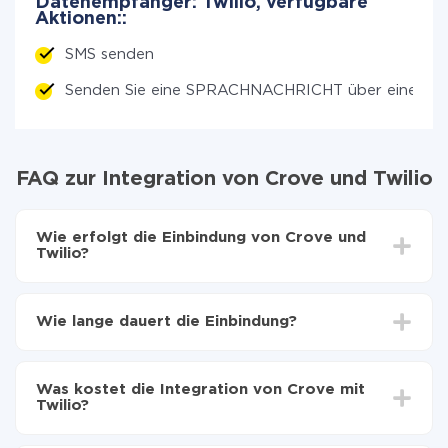
Datenempfänger: Twilio, verfügbare
Aktionen::
SMS senden
Senden Sie eine SPRACHNACHRICHT über einen A
FAQ zur Integration von Crove und Twilio
Wie erfolgt die Einbindung von Crove und
Twilio?
Zuerst muss man sich
bei ApiX-Drive registrieren
Wählen, welche Daten von Crove auf Twilio zu
Wie lange dauert die Einbindung?
übertragen
Automatische Aktualisierung aktivieren
Je nach System, das Sie integrieren möchten, kann die
Jetzt werden die Daten automatisch von Crove auf
Einrichtungszeit zwischen 5 und 30 Minuten variieren.
Twilio übertragen
Was kostet die Integration von Crove mit
Im Durchschnitt dauert es 10-15 Minuten.
Twilio?
Sie müssen für die Integration nicht bezahlen, da alle