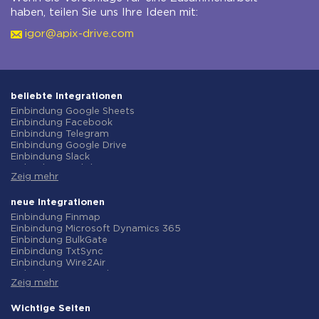
haben, teilen Sie uns Ihre Ideen mit:
igor@apix-drive.com
beliebte Integrationen
Einbindung Google Sheets
Einbindung Facebook
Einbindung Telegram
Einbindung Google Drive
Einbindung Slack
Einbindung MailChimp
Zeig mehr
Einbindung Gmail
Einbindung Trello
Einbindung ClickUp
neue Integrationen
Einbindung Airtable
Einbindung Finmap
Einbindung Google Contacts
Einbindung Microsoft Dynamics 365
Einbindung OpenAI (ChatGPT)
Einbindung BulkGate
Einbindung Instagram
Einbindung TxtSync
Einbindung ActiveCampaign
Einbindung Wire2Air
Einbindung Typeform
Einbindung Corezoid
Einbindung Salesforce CRM
Zeig mehr
Einbindung Infobip
Einbindung Monday.com
Einbindung Instasent
Einbindung Notion
Einbindung AtomPark
Wichtige Seiten
Einbindung Stripe