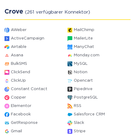
Crove
(261 verfügbarer Konnektor)
AWeber
MailChimp
ActiveCampaign
MailerLite
Airtable
ManyChat
Asana
Monday.com
BulkSMS
MySQL
ClickSend
Notion
ClickUp
Opencart
Constant Contact
Pipedrive
Copper
PostgreSQL
Elementor
RSS
Facebook
Salesforce CRM
GetResponse
Slack
Gmail
Stripe