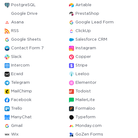
PostgreSQL
Airtable
Google Drive
PrestaShop
Asana
Google Lead Form
RSS
ClickUp
Google Sheets
Salesforce CRM
Contact Form 7
Instagram
Slack
Copper
Intercom
Stripe
Ecwid
Leeloo
Telegram
Elementor
MailChimp
Todoist
Facebook
MailerLite
Trello
Formaloo
ManyChat
Typeform
Gmail
Monday.com
Wix
GoZen Forms