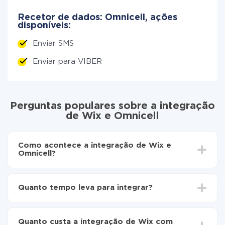
Recetor de dados: Omnicell, ações
disponíveis:
Enviar SMS
Enviar para VIBER
Perguntas populares sobre a integração
de Wix e Omnicell
Como acontece a integração de Wix e
Omnicell?
Para começar é preciso
registar-se no ApiX-Drive
Escolha quais dados transferir de Wix para Omnicell
Quanto tempo leva para integrar?
Ative a atualização automática
Agora os dados serão transferidos
Dependendo do sistema com o qual você vai integrar,
automaticamente de Wix para Omnicell
o tempo de configuração pode variar e estar entre 5 e
Quanto custa a integração de Wix com
30 minutos. Em média, a configuração leva de 10 a 15