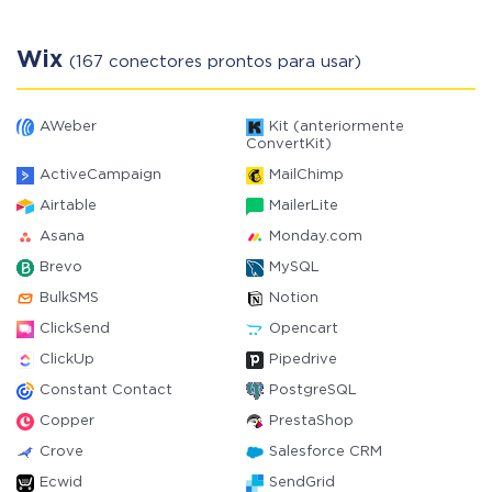
Wix
(167 conectores prontos para usar)
AWeber
Kit (anteriormente
ConvertKit)
ActiveCampaign
MailChimp
Airtable
MailerLite
Asana
Monday.com
Brevo
MySQL
BulkSMS
Notion
ClickSend
Opencart
ClickUp
Pipedrive
Constant Contact
PostgreSQL
Copper
PrestaShop
Crove
Salesforce CRM
Ecwid
SendGrid