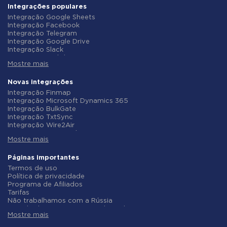
Integrações populares
Integração Google Sheets
Integração Facebook
Integração Telegram
Integração Google Drive
Integração Slack
Integração MailChimp
Mostre mais
Integração Gmail
Integração Trello
Integração ClickUp
Novas integrações
Integração Airtable
Integração Finmap
Integração Google Contacts
Integração Microsoft Dynamics 365
Integração OpenAI (ChatGPT)
Integração BulkGate
Integração Instagram
Integração TxtSync
Integração ActiveCampaign
Integração Wire2Air
Integração Typeform
Integração Corezoid
Integração Salesforce CRM
Mostre mais
Integração Infobip
Integração Monday.com
Integração Instasent
Integração Notion
Integração AtomPark
Páginas importantes
Integração Stripe
Integração TXTImpact
Termos de uso
Integração AWeber
Integração Campaign Monitor
Política de privacidade
Integração Asana
Integração CM.com
Programa de Afiliados
Integração ZOHO CRM
Integração D7 Networks
Tarifas
Integração Webhooks
Integração SMS.to
Não trabalhamos com a Rússia
Integração GetResponse
Integração SMSGlobal
Acordo de Processamento de Dados
Integração WooCommerce
Integração Textlocal
Mostre mais
Politica de reembolso
Integração Pipedrive
Integração ShoutOUT
Desenvolvimento individual