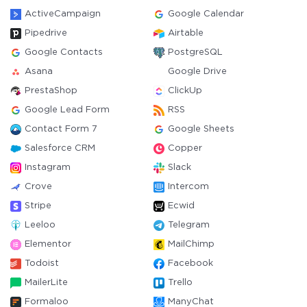
ActiveCampaign
Google Calendar
Pipedrive
Airtable
Google Contacts
PostgreSQL
Asana
Google Drive
PrestaShop
ClickUp
Google Lead Form
RSS
Contact Form 7
Google Sheets
Salesforce CRM
Copper
Instagram
Slack
Crove
Intercom
Stripe
Ecwid
Leeloo
Telegram
Elementor
MailChimp
Todoist
Facebook
MailerLite
Trello
Formaloo
ManyChat