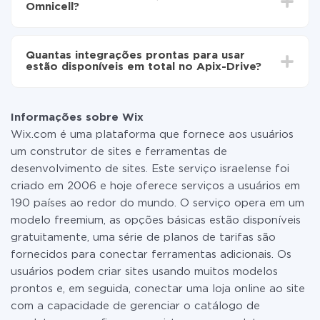
Omnicell?
minutos.
Não é preciso pagar nada pela integração em si, e
todas as funcionalidades estão disponíveis em todas
Quantas integrações prontas para usar
as tarifas. Você paga apenas pela quantidade de
estão disponíveis em total no Apix-Drive?
dados que é realmente transferida de um de seus
sistemas para outro por meio do nosso serviço. Se
No momento, temos prontas para usar296 +
você tem uma pequena quantidade de dados por mês,
integrações, além de Wix e Omnicell
pode usar com segurança um plano de tarifa gratuita
Informações sobre Wix
ou mudar para um de pago, se necessário. Mais
Wix.com é uma plataforma que fornece aos usuários
detalhes sobre
tarifas
.
um construtor de sites e ferramentas de
desenvolvimento de sites. Este serviço israelense foi
criado em 2006 e hoje oferece serviços a usuários em
190 países ao redor do mundo. O serviço opera em um
modelo freemium, as opções básicas estão disponíveis
gratuitamente, uma série de planos de tarifas são
fornecidos para conectar ferramentas adicionais. Os
usuários podem criar sites usando muitos modelos
prontos e, em seguida, conectar uma loja online ao site
com a capacidade de gerenciar o catálogo de