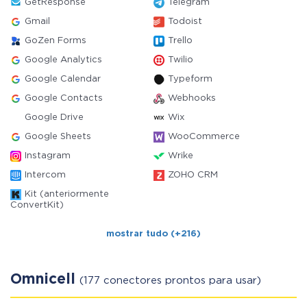
GetResponse
Telegram
Gmail
Todoist
GoZen Forms
Trello
Google Analytics
Twilio
Google Calendar
Typeform
Google Contacts
Webhooks
Google Drive
Wix
Google Sheets
WooCommerce
Instagram
Wrike
Intercom
ZOHO CRM
Kit (anteriormente
ConvertKit)
mostrar tudo (+216)
Omnicell
(177 conectores prontos para usar)