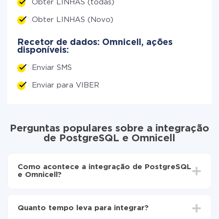
Obter LINHAS (todas)
Obter LINHAS (Novo)
Recetor de dados: Omnicell, ações
disponíveis:
Enviar SMS
Enviar para VIBER
Perguntas populares sobre a integração
de PostgreSQL e Omnicell
Como acontece a integração de PostgreSQL
e Omnicell?
Para começar é preciso
registar-se no ApiX-Drive
Escolha quais dados transferir de PostgreSQL para
Quanto tempo leva para integrar?
Omnicell