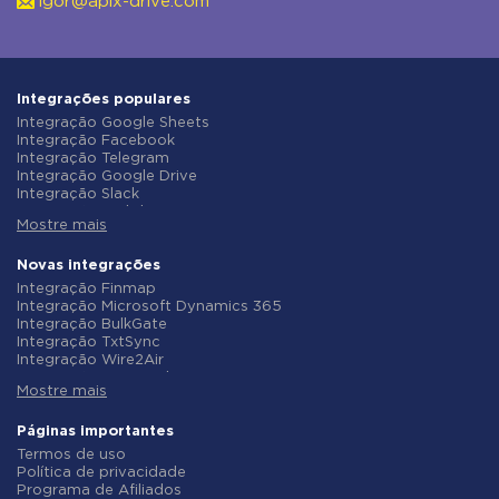
igor@apix-drive.com
Integrações populares
Integração Google Sheets
Integração Facebook
Integração Telegram
Integração Google Drive
Integração Slack
Integração MailChimp
Mostre mais
Integração Gmail
Integração Trello
Integração ClickUp
Novas integrações
Integração Airtable
Integração Finmap
Integração Google Contacts
Integração Microsoft Dynamics 365
Integração OpenAI (ChatGPT)
Integração BulkGate
Integração Instagram
Integração TxtSync
Integração ActiveCampaign
Integração Wire2Air
Integração Typeform
Integração Corezoid
Integração Salesforce CRM
Mostre mais
Integração Infobip
Integração Monday.com
Integração Instasent
Integração Notion
Integração AtomPark
Páginas importantes
Integração Stripe
Integração TXTImpact
Termos de uso
Integração AWeber
Integração Campaign Monitor
Política de privacidade
Integração Asana
Integração CM.com
Programa de Afiliados
Integração ZOHO CRM