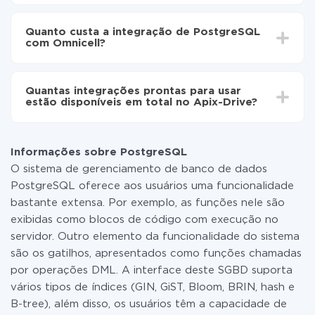
Ative a atualização automática
Dependendo do sistema com o qual você vai integrar,
Agora os dados serão transferidos
o tempo de configuração pode variar e estar entre 5 e
automaticamente de PostgreSQL para Omnicell
Quanto custa a integração de PostgreSQL
30 minutos. Em média, a configuração leva de 10 a 15
com Omnicell?
minutos.
Não é preciso pagar nada pela integração em si, e
todas as funcionalidades estão disponíveis em todas
Quantas integrações prontas para usar
as tarifas. Você paga apenas pela quantidade de
estão disponíveis em total no Apix-Drive?
dados que é realmente transferida de um de seus
sistemas para outro por meio do nosso serviço. Se
No momento, temos prontas para usar296 +
você tem uma pequena quantidade de dados por mês,
integrações, além de PostgreSQL e Omnicell
pode usar com segurança um plano de tarifa gratuita
Informações sobre PostgreSQL
ou mudar para um de pago, se necessário. Mais
O sistema de gerenciamento de banco de dados
detalhes sobre
tarifas
.
PostgreSQL oferece aos usuários uma funcionalidade
bastante extensa. Por exemplo, as funções nele são
exibidas como blocos de código com execução no
servidor. Outro elemento da funcionalidade do sistema
são os gatilhos, apresentados como funções chamadas
por operações DML. A interface deste SGBD suporta
vários tipos de índices (GIN, GiST, Bloom, BRIN, hash e
B-tree), além disso, os usuários têm a capacidade de