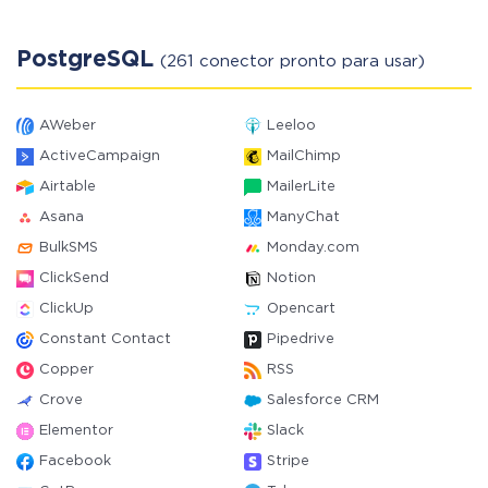
PostgreSQL
(261 conector pronto para usar)
AWeber
Leeloo
ActiveCampaign
MailChimp
Airtable
MailerLite
Asana
ManyChat
BulkSMS
Monday.com
ClickSend
Notion
ClickUp
Opencart
Constant Contact
Pipedrive
Copper
RSS
Crove
Salesforce CRM
Elementor
Slack
Facebook
Stripe