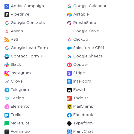
ActiveCampaign
Google Calendar
Pipedrive
Airtable
Google Contacts
PrestaShop
Asana
Google Drive
RSS
ClickUp
Google Lead Form
Salesforce CRM
Contact Form 7
Google Sheets
Slack
Copper
Instagram
Stripe
Crove
Intercom
Telegram
Ecwid
Leeloo
Todoist
Elementor
MailChimp
Trello
Facebook
MailerLite
Typeform
Formaloo
ManyChat