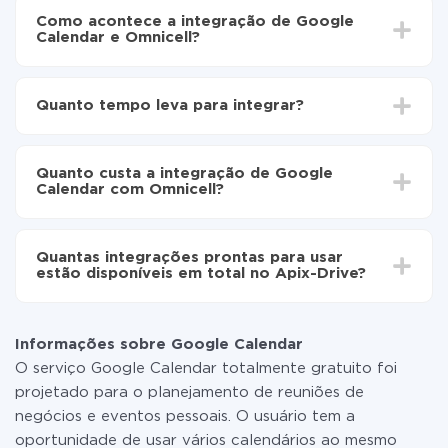
Como acontece a integração de Google
Calendar e Omnicell?
Para começar é preciso
registar-se no ApiX-Drive
Escolha quais dados transferir de Google Calendar
Quanto tempo leva para integrar?
para Omnicell
Ative a atualização automática
Dependendo do sistema com o qual você vai integrar,
Agora os dados serão transferidos
o tempo de configuração pode variar e estar entre 5 e
automaticamente de Google Calendar para
Quanto custa a integração de Google
30 minutos. Em média, a configuração leva de 10 a 15
Omnicell
Calendar com Omnicell?
minutos.
Não é preciso pagar nada pela integração em si, e
todas as funcionalidades estão disponíveis em todas
Quantas integrações prontas para usar
as tarifas. Você paga apenas pela quantidade de
estão disponíveis em total no Apix-Drive?
dados que é realmente transferida de um de seus
sistemas para outro por meio do nosso serviço. Se
No momento, temos prontas para usar296 +
você tem uma pequena quantidade de dados por mês,
integrações, além de Google Calendar e Omnicell
pode usar com segurança um plano de tarifa gratuita
Informações sobre Google Calendar
ou mudar para um de pago, se necessário. Mais
O serviço Google Calendar totalmente gratuito foi
detalhes sobre
tarifas
.
projetado para o planejamento de reuniões de
negócios e eventos pessoais. O usuário tem a
oportunidade de usar vários calendários ao mesmo