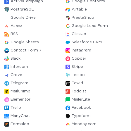
ActiveCampaign
Google Contacts
PostgreSQL
Airtable
Google Drive
PrestaShop
Asana
Google Lead Form
RSS
ClickUp
Google Sheets
Salesforce CRM
Contact Form 7
Instagram
Slack
Copper
Intercom
Stripe
Crove
Leeloo
Telegram
Ecwid
MailChimp
Todoist
Elementor
MailerLite
Trello
Facebook
ManyChat
Typeform
Formaloo
Monday.com