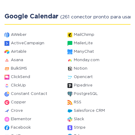
Google Calendar
(261 conector pronto para usar)
AWeber
MailChimp
ActiveCampaign
MailerLite
Airtable
ManyChat
Asana
Monday.com
BulkSMS
Notion
ClickSend
Opencart
ClickUp
Pipedrive
Constant Contact
PostgreSQL
Copper
RSS
Crove
Salesforce CRM
Elementor
Slack
Facebook
Stripe