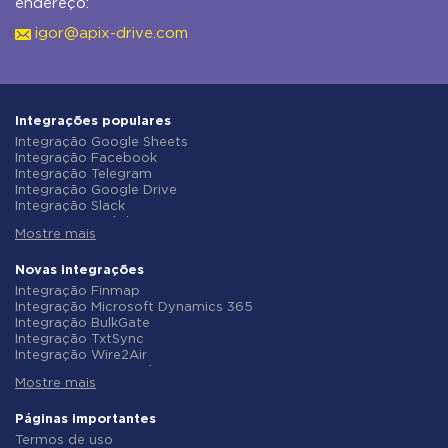
endereço:
igor@apix-drive.com
Integrações populares
Integração Google Sheets
Integração Facebook
Integração Telegram
Integração Google Drive
Integração Slack
Integração MailChimp
Mostre mais
Integração Gmail
Integração Trello
Integração ClickUp
Novas integrações
Integração Airtable
Integração Finmap
Integração Google Contacts
Integração Microsoft Dynamics 365
Integração OpenAI (ChatGPT)
Integração BulkGate
Integração Instagram
Integração TxtSync
Integração ActiveCampaign
Integração Wire2Air
Integração Typeform
Integração Corezoid
Integração Salesforce CRM
Mostre mais
Integração Infobip
Integração Monday.com
Integração Instasent
Integração Notion
Integração AtomPark
Páginas importantes
Integração Stripe
Integração TXTImpact
Termos de uso
Integração AWeber