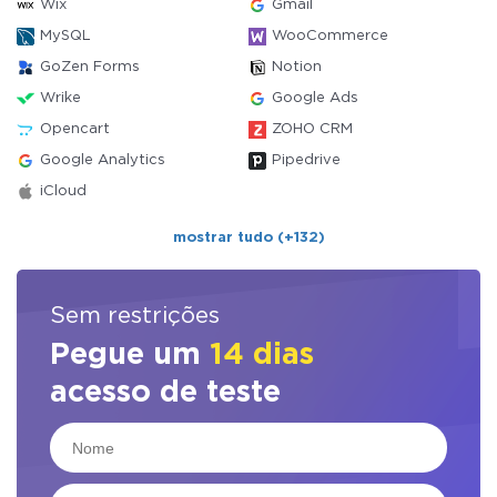
Wix
Gmail
MySQL
WooCommerce
GoZen Forms
Notion
Wrike
Google Ads
Opencart
ZOHO CRM
Google Analytics
Pipedrive
iCloud
mostrar tudo (+132)
Sem restrições
Pegue um
14 dias
acesso de teste