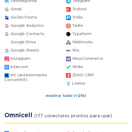
GetResponse
Telegram
Gmail
Todoist
GoZen Forms
Trello
Google Analytics
Twilio
Google Contacts
Typeform
Google Drive
Webhooks
Google Sheets
Wix
Instagram
WooCommerce
Intercom
Wrike
Kit (anteriormente
ZOHO CRM
ConvertKit)
Leeloo
mostrar tudo (+216)
Omnicell
(177 conectores prontos para usar)