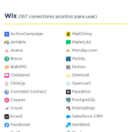
Wix
(167 conectores prontos para usar)
ActiveCampaign
MailChimp
Airtable
MailerLite
Asana
Monday.com
Brevo
MySQL
BulkSMS
Notion
ClickSend
Omnicell
ClickUp
Opencart
Constant Contact
Pipedrive
Copper
PostgreSQL
Crove
PrestaShop
Ecwid
Salesforce CRM
Facebook
SendGrid