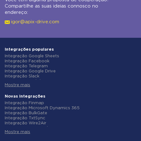
Compartilhe as suas ideias connosco no
endereço:
igor@apix-drive.com
Integrações populares
Integração Google Sheets
Integração Facebook
Integração Telegram
Integração Google Drive
Integração Slack
Integração MailChimp
Mostre mais
Integração Gmail
Integração Trello
Integração ClickUp
Novas integrações
Integração Airtable
Integração Finmap
Integração Google Contacts
Integração Microsoft Dynamics 365
Integração OpenAI (ChatGPT)
Integração BulkGate
Integração Instagram
Integração TxtSync
Integração ActiveCampaign
Integração Wire2Air
Integração Typeform
Integração Corezoid
Integração Salesforce CRM
Mostre mais
Integração Infobip
Integração Monday.com
Integração Instasent