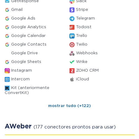
GetResponse
Slack
Gmail
Stripe
Google Ads
Telegram
Google Analytics
Todoist
Google Calendar
Trello
Google Contacts
Twilio
Google Drive
Webhooks
Google Sheets
Wrike
Instagram
ZOHO CRM
Intercom
iCloud
Kit (anteriormente
ConvertKit)
mostrar tudo (+122)
AWeber
(177 conectores prontos para usar)