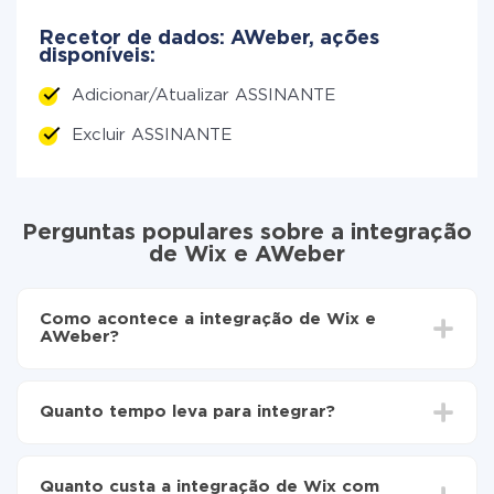
Recetor de dados: AWeber, ações
disponíveis:
Adicionar/Atualizar ASSINANTE
Excluir ASSINANTE
Perguntas populares sobre a integração
de Wix e AWeber
Como acontece a integração de Wix e
AWeber?
Para começar é preciso
registar-se no ApiX-Drive
Escolha quais dados transferir de Wix para AWeber
Quanto tempo leva para integrar?
Ative a atualização automática
Agora os dados serão transferidos
Dependendo do sistema com o qual você vai integrar,
automaticamente de Wix para AWeber
o tempo de configuração pode variar e estar entre 5 e
Quanto custa a integração de Wix com
30 minutos. Em média, a configuração leva de 10 a 15