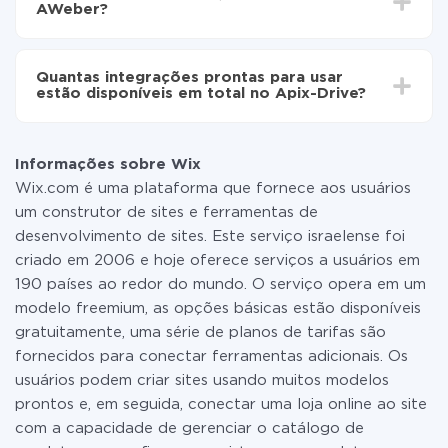
AWeber?
minutos.
Não é preciso pagar nada pela integração em si, e
todas as funcionalidades estão disponíveis em todas
Quantas integrações prontas para usar
as tarifas. Você paga apenas pela quantidade de
estão disponíveis em total no Apix-Drive?
dados que é realmente transferida de um de seus
sistemas para outro por meio do nosso serviço. Se
No momento, temos prontas para usar296 +
você tem uma pequena quantidade de dados por mês,
integrações, além de Wix e AWeber
pode usar com segurança um plano de tarifa gratuita
Informações sobre Wix
ou mudar para um de pago, se necessário. Mais
Wix.com é uma plataforma que fornece aos usuários
detalhes sobre
tarifas
.
um construtor de sites e ferramentas de
desenvolvimento de sites. Este serviço israelense foi
criado em 2006 e hoje oferece serviços a usuários em
190 países ao redor do mundo. O serviço opera em um
modelo freemium, as opções básicas estão disponíveis
gratuitamente, uma série de planos de tarifas são
fornecidos para conectar ferramentas adicionais. Os
usuários podem criar sites usando muitos modelos
prontos e, em seguida, conectar uma loja online ao site
com a capacidade de gerenciar o catálogo de