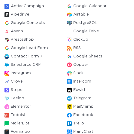
ActiveCampaign
Google Calendar
Pipedrive
Airtable
Google Contacts
PostgreSQL
Asana
Google Drive
PrestaShop
ClickUp
Google Lead Form
RSS
Contact Form 7
Google Sheets
Salesforce CRM
Copper
Instagram
Slack
Crove
Intercom
Stripe
Ecwid
Leeloo
Telegram
Elementor
MailChimp
Todoist
Facebook
MailerLite
Trello
Formaloo
ManyChat